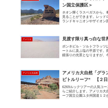
ン国立保護区＞
ネオン輝くラスベガスから、
見ることができます。レッドロックキャ
ランドキャニオンやザイオン国
見渡す限り真っ白な世
アメリカ
ボンネビル・ソルトフラッツ
ートルに及ぶ塩の平原です。
鏡張りの光景となりますが、今
アメリカ大自然「グラ
アメリカ大自然
ピトルリーフ” 【２
6269ルックツアーの人気コ
らご紹介します。アメリカ大
ーフ国立公園ユタ州国道１２か