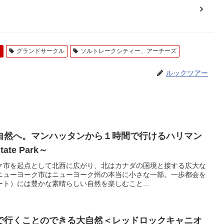
ィ
グランドサークル
ソルトレークシティー、アーチーズ
ルックツアー
自然へ。マンハッタンから１時間で行けるハリマン
ate Park～
ク市を起点として北西に広がり、北はカナダの国境と接する広大な
ニューヨーク市はニューヨーク州の本当に小さな一部。一歩都会を
ト）には豊かな素晴らしい自然を楽しむこと...
で行くことのできる大自然＜レッドロックキャニオ