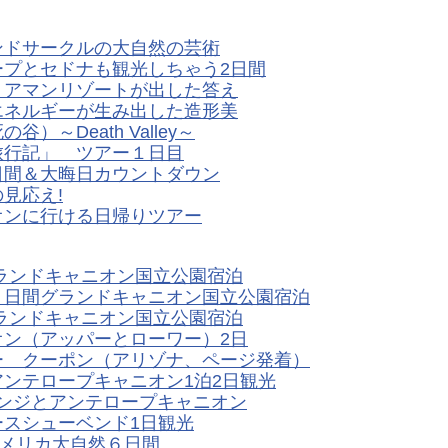
ンドサークルの大自然の芸術
プとセドナも観光しちゃう2日間
 アマンリゾートが出した答え
エネルギーが生み出した造形美
～Death Valley～
旅行記」 ツアー１日目
日間＆大晦日カウントダウン
見応え!
オンに行ける日帰りツアー
ランドキャニオン国立公園宿泊
４日間グランドキャニオン国立公園宿泊
ランドキャニオン国立公園宿泊
ン（アッパーとローワー）2日
ー クーポン（アリゾナ、ページ発着）
ンテロープキャニオン1泊2日観光
ンジとアンテロープキャニオン
スシューベンド1日観光
アメリカ大自然６日間