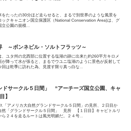
車をたったの30分ほど走らせると、まるで別世界のような風景を
ニオン国立保護区（National Conservation Area)は、グ
立公園の規模...
界 ～ボンネビル・ソルトフラッツ～
は、ユタ州の北西部に位置する塩湖の跡に出来た約260平方キロメ
雨が降って水が張ると、まるでウユニ塩湖のように景色が反射して
回は乾季に訪れた為、見渡す限り真っ白な...
ンドサークル５日間」 ”アーチーズ国立公園、キャ
日目】
ース「アメリカ大自然グランドサークル５日間」の見所、２日目か
自然「グランドサークル５日間」 見所 【１日目】キャピトルリ
ら２４を走るルートは風光明媚だ。２４号...