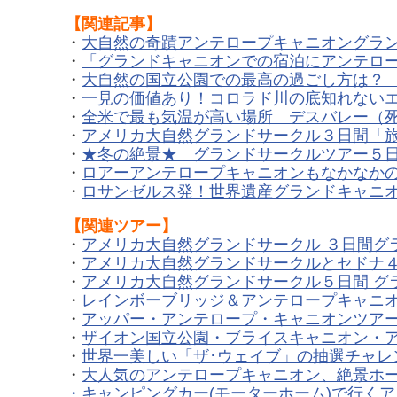
【関連記事】
・
大自然の奇蹟アンテロープキャニオングラ
・
「グランドキャニオンでの宿泊にアンテロー
・
大自然の国立公園での最高の過ごし方は？
・
一見の価値あり！コロラド川の底知れない
・
全米で最も気温が高い場所 デスバレー（死の谷）
・
アメリカ大自然グランドサークル３日間「
・
★冬の絶景★ グランドサークルツアー５
・
ロアーアンテロープキャニオンもなかなかの
・
ロサンゼルス発！世界遺産グランドキャニ
【
関連ツアー】
・
アメリカ大自然グランドサークル ３日間グ
・
アメリカ大自然グランドサークルとセドナ
・
アメリカ大自然グランドサークル５日間 グ
・
レインボーブリッジ＆アンテロープキャニオ
・
アッパー・アンテロープ・キャニオンツア
・
ザイオン国立公園・ブライスキャニオン・ア
・
世界一美しい「ザ･ウェイブ」の抽選チャレ
・
大人気のアンテロープキャニオン、絶景ホー
・
キャンピングカー(モーターホーム)で行く