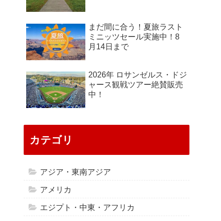
まだ間に合う！夏旅ラスト
ミニッツセール実施中！8
月14日まで
2026年 ロサンゼルス・ドジ
ャース観戦ツアー絶賛販売
中！
カテゴリ
アジア・東南アジア
アメリカ
エジプト・中東・アフリカ