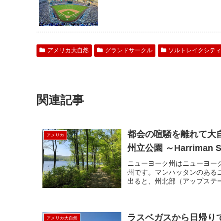
アメリカ大自然
グランドサークル
ソルトレイクシテ
関連記事
都会の喧騒を離れて大
アメリカ
州立公園 ～Harriman St
ニューヨーク州はニューヨー
州です。マンハッタンのある
出ると、州北部（アップステー
ラスベガスから日帰り
アメリカ大自然