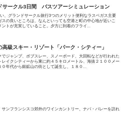
ドサークル3日間 バスツアーシミュレーション
たい、グランドサークル旅行3つのメリット便利なラスベガス主要
ガスの良いところは、なんといっても空港と町の中心地が近いこ
ントが充実していること。夕方に到着のフライ...
の高級スキー・リゾート「パーク・シティー」
クでジャンプ、ボブスレー、スノーボード、大回転などが行われた
トレイクシティーから東に約４５キロメートル、海抜２１００メー
０年代から銀鉱山の街として誕生し、１８０...
 サンフランシスコ郊外のワインカントリー、ナパ・バレーを訪れ