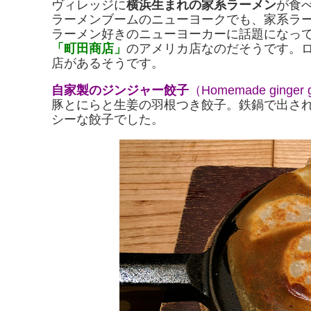
ヴィレッジに
横浜生まれの家系ラーメン
が食
ラーメンブームのニューヨークでも、家系ラ
ラーメン好きのニューヨーカーに話題になっ
「町田商店」
のアメリカ店なのだそうです。
店があるそうです。
自家製のジンジャー餃子
（Homemade ginger 
豚とにらと生姜の羽根つき餃子。鉄鍋で出さ
シーな餃子でした。