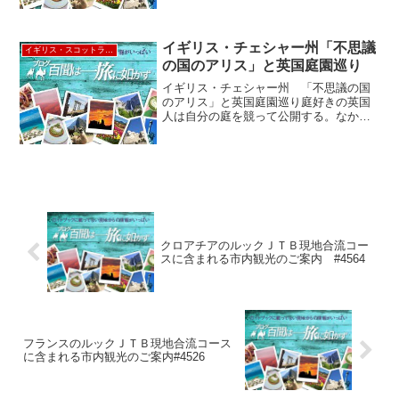
ル・ルート66のネオンが輝く小さな町バ
ーストーに着いた。2日目の出発は早朝6
時半。目的地のウ...
イギリス・チェシャー州「不思議
イギリス・スコットランド
の国のアリス」と英国庭園巡り
イギリス・チェシャー州 「不思議の国
のアリス」と英国庭園巡り庭好きの英国
人は自分の庭を競って公開する。なかで
も、住民１人あたりの一般公開庭園数が
英国でもっとも多いといわれているのが
チェシャー。『不思議の国のアリス』の
作者ルイス・キャロル生誕...
クロアチアのルックＪＴＢ現地合流コー
スに含まれる市内観光のご案内 #4564
フランスのルックＪＴＢ現地合流コース
に含まれる市内観光のご案内#4526