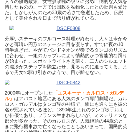
人々の優遇政策、女性参政権の設立に努め圧倒的な人気を
博したものの、一方では国政を私物化したとの批判も受け
た。しかしがんのため33歳の若さで急逝したため、伝説
として美化され今日まで語り継がれている。
分厚いステーキのフルコース料理が終わり、人々は今か今
かと薄暗い円形のステージに目を凝らす。すでに夜の10
時半過ぎだ。やがてバンドネオンが奏でるタンゴのリズム
に合わせ、一組のカップルにより情熱的かつ官能的な踊り
が始まった。スポットライトさえ暗く、二人のシルエット
の濃淡がステップを際立たせ、見るものに迫ってくる。ま
るで男女の駆け引きのようで、目が離せない。
2000年にオープンした
「エスキーナ・カルロス・ガルデ
ル」
はアバスト地区にある人気のタンゴ専門劇場だ。カル
ロス・ガルデルはタンゴ界の神様で、駅にも通りにも彼の
名が冠されているほど。1890年生まれのタンゴ歌手およ
び俳優であり、フランス生まれらしいが、ミステリアスな
部分が多かった。そのカルロスが、人気絶頂の44歳のと
きに飛行機事故で亡くなったこともあいまって、国民的英