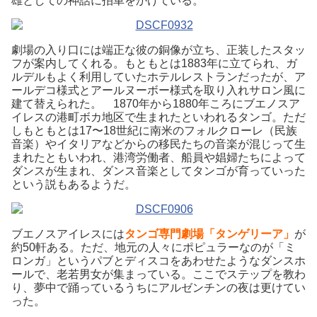
雄としての神話に拍車をかけている。
劇場の入り口には端正な彼の銅像が立ち、正装したスタッ
フが案内してくれる。もともとは1883年に立てられ、ガ
ルデルもよく利用していたホテルレストランだったが、ア
ールデコ様式とアールヌーボー様式を取り入れサロン風に
建て替えられた。 1870年から1880年ころにブエノスア
イレスの港町ボカ地区で生まれたといわれるタンゴ。ただ
しもともとは17〜18世紀に南米のフォルクローレ（民族
音楽）やイタリアなどからの移民たちの音楽が混じって生
まれたともいわれ、港湾労働者、船員や娼婦たちによって
ダンスが生まれ、ダンス音楽としてタンゴが育っていった
という説もあるようだ。
ブエノスアイレスには
タンゴ専門劇場「タンゲリーア」
が
約50軒ある。ただ、地元の人々にポピュラーなのが「ミ
ロンガ」というパブとディスコをあわせたようなダンスホ
ールで、老若男女が集まっている。ここでステップを教わ
り、夢中で踊っているうちにアルゼンチンの夜は更けてい
った。