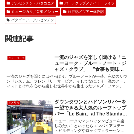
アルゼンチン・パタゴニア
バー／クラブ／ナイト・ライフ
ミュージカル／音楽／ショー
旅行記／ツアー体験記
パタゴニア、アルゼンチン
関連記事
一流のジャズを楽しく聞ける「ニ
ニューヨーク
ューヨーク・ブルー・ノート・ジ
ャズ・クラブ」 ”食事も美味し
い” Blue Note Jazz Club
一流のジャズを聞くにはやっぱり、ブルーノートが一番。完璧のサウ
ンドシステム、フレンドリーサービス、そしてなにより一流のアーテ
ィストとそれを心から楽しむ世界中から集まったジャズ・ファン。今
日の出演はビッグバンド・ファンにはたまらない、カウント...
ダウンタウンとハドソンリバーを
アメリカ
一望できる大人気のルーフトップ
バー「Le Bain」at The Standard
Hotel
ニューヨークでマンハッタンビューを楽
しみたい！といったらエンパイアステー
トビルディングやロックフェラーセンタ