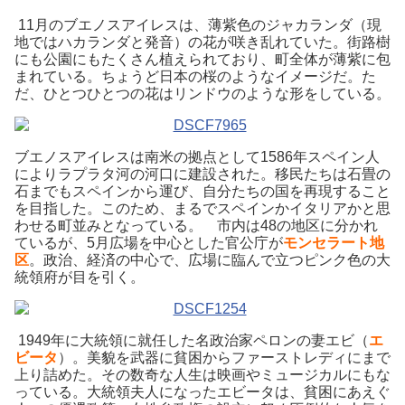
11月のブエノスアイレスは、薄紫色のジャカランダ（現
地ではハカランダと発音）の花が咲き乱れていた。街路樹
にも公園にもたくさん植えられており、町全体が薄紫に包
まれている。ちょうど日本の桜のようなイメージだ。た
だ、ひとつひとつの花はリンドウのような形をしている。
ブエノスアイレスは南米の拠点として1586年スペイン人
によりラプラタ河の河口に建設された。移民たちは石畳の
石までもスペインから運び、自分たちの国を再現すること
を目指した。このため、まるでスペインかイタリアかと思
わせる町並みとなっている。 市内は48の地区に分かれ
ているが、5月広場を中心とした官公庁が
モンセラート地
区
。政治、経済の中心で、広場に臨んで立つピンク色の大
統領府が目を引く。
1949年に大統領に就任した名政治家ペロンの妻エビ（
エ
ビータ
）。美貌を武器に貧困からファーストレディにまで
上り詰めた。その数奇な人生は映画やミュージカルにもな
っている。大統領夫人になったエビータは、貧困にあえぐ