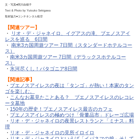
文・写真●関川由都子
Text & Photo by Yutsuko Sekigawa
取材協力●コンチネンタル航空
【関連ツアー】
・
リオ・デ・ジャネイロ、イグアスの滝、ブエノスアイ
レスを巡る 6日間
・
南米3カ国周遊ツアー 7日間（スタンダードホテルコー
ス）
・
南米3カ国周遊ツアー 7日間（デラックスホテルコー
ス）
・
氷河尽くし！パタゴニア8日間
【関連記事】
・
ブエノスアイレスの夜は「タンゴ」が熱い！本家のタン
ゴを楽しむ。
・
こんなお墓見たことある？ ブエノスアイレスのレコレ
ータ墓地
・
150年の歴史！ブエノスアイレス最古のカフェ
・
ブエノスアイレスの極めつけ「骨董品市」ドレーゴ広場
・
リオ・デ・ジャネイロの夜景レストランと「ミナス」料
理
・
リオ・デ・ジャネイロの見所イロイロ
・
リオ・デ・ジャネイロといえば「イパネマの娘」そして