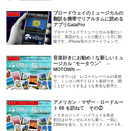
ーの展望台へ登るのがベストですが、
「お酒と一緒に景色を楽しみた～い」と
いう人にはルーフトップバーがおすすめ
ブロードウェイのミュージカルの
アメリカ
☆ ニューヨークにはマンハ...
翻訳を携帯でリアルタムに読める
アプリGalaPro
ブロードウェイでミュージカルを観たい
けど、英語がちょっと心配という方に朗
報です。iPhone等のスマートフォンで、
ショーを見ながら、ショーにシンクした
字幕や吹き替えを利用できる、便利なア
プリGalaPro（ガラプロ）の導入が始まり
音楽好きにお勧め！な新しいミュ
アメリカ
ました。現...
ージカル “モータウン” –
MOTOWN —
モータウンは レコードレーベルの名前
で、ミシガン州デトロイト発祥です。聞
くとびっくりするような有名な歌手たち
を輩出していてDiana Ross &
Suprems(ダイアナ・ロスとシュープリー
ムス） Jacson Five (ジャクソンファ...
アメリカン・マザー・ロードルー
セドナ・フェニックス・アリゾナ
ト 66 を訪ねて その②
ノスタルジック・ハイウェイを疾走
初日はロサンゼルスから東へ、一気に
230kmを走り、ヒストリック・ルート66
と書かれた盾の形をした看板と、モーテ