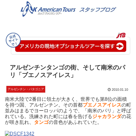
アルゼンチンタンゴの街、そして南米のパ
リ「ブエノスアイレス」
アルゼンチン・パタゴニア
2010.01.10
南米大陸で2番目に領土が大きく、世界でも第8位の面積
を持つ国、アルゼンチン。その首都
ブエノスアイレス
の町
並みはまるでヨーロッパのようで、「南米のパリ」と呼ば
れている。洗練された町には春を告げる
ジャカランダ
の花
が咲き乱れ、
タンゴ
の音色があふれていた。