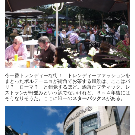
今一番トレンディーな街！ トレンディーファッションを
まとったポルテーニョが街角でお茶する風景は、ここはパ
リ？ ローマ？ と錯覚するほど。洒落たブティック、レ
ストランが軒並みという訳でないけれど、３～４年後には
そうなりそうだ。ここに唯一の
スターバックス
がある。