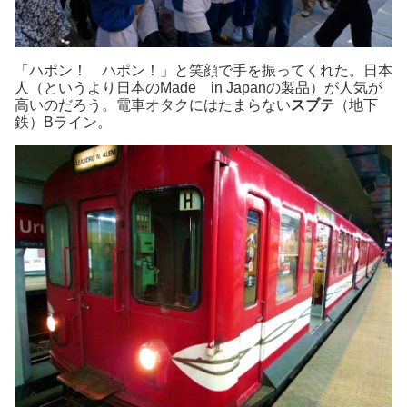
「ハポン！ ハポン！」と笑顔で手を振ってくれた。日本
人（というより日本のMade in Japanの製品）が人気が
高いのだろう。電車オタクにはたまらない
スブテ
（地下
鉄）Bライン。