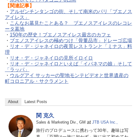
【関連記事】
・
アルゼンチンタンゴの街、そして南米のパリ「ブエノス
アイレス」
・
こんなお墓見たことある？ ブエノスアイレスのレコレ
ータ墓地
・
150年の歴史！ブエノスアイレス最古のカフェ
・
ブエノスアイレスの極めつけ「骨董品市」ドレーゴ広場
・
リオ・デ・ジャネイロの夜景レストランと「ミナス」料
理
・
リオ・デ・ジャネイロの見所イロイロ
・
リオ・デ・ジャネイロといえば「イパネマの娘」そして
「ラッパ」
・
ウルグアイ サッカーの聖地モンテビデオと世界遺産の
町コロニアル・サクラメント
About
Latest Posts
関 克久
at
Sales & Marketing Div., GM
JTB USA Inc.,
旅行のプロデュースに携わって30年。趣味は写
真。「百聞は一旅に如かず」旅に出て初めてわ