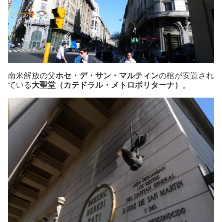
南米解放の父
ホセ・デ・サン・マルティン
の棺が安置され
ている
大聖堂（カテドラル・メトロポリターナ）
。