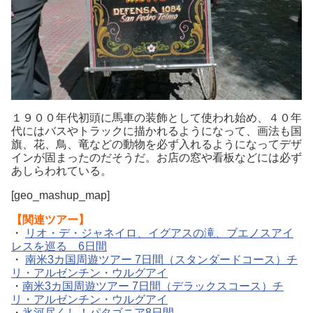
１９００年代初頭に馬車の装飾として使われ始め、４０年
代にはバスやトラックに描かれるようになって、画法も国
旗、花、鳥、竜などの動物を必ず入れるようになってデザ
インが固まったのだそうだ。お店の窓や看板などには必ず
あしらわれている。
[geo_mashup_map]
【関連ツアー】
・
リオ・デ・ジャネイロ、イグアスの滝、ブエノスアイ
レスを巡る 6日間
・
南米3カ国周遊ツアー 7日間（スタンダードコース）チ
リ・アルゼンチン・ウルグアイ
・
南米3カ国周遊ツアー 7日間（デラックスコース）チ
リ・アルゼンチン・ウルグアイ
・
氷河尽くし！パタゴニア8日間