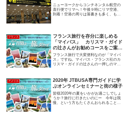
ニューヨークからコンチネンタル航空の
直行便でリマへ！午後９時にリマ空港、
到着！空港の周りは落書きも多く、もし
かして怖いところかもと、ちょっと心配
になっていました・・・ＢＵＴ！空港か
ら車で行くこと約４０分、ホテルがある
ミラフローレス地区に到着...
フランス旅行を存分に楽しめる
フランス
「マイバス」 カリスマ・ガイド
の辻さんがお勧めコースをご案
内！
フランス旅行で大変便利なのが「マイバ
ス」ですね。マイバス・フランス社のカ
リスマ・ガイドの辻さんの一押しのマイ
バスをご紹介いたします。 初めてパリ
へお越しの方は町歩きの前にまずこの市
内観光から始めてみましょう。バスで市
2020年 JTBUSA専門ガイドに学
アメリカ
内をまわりながらベ...
ぶオンラインセミナーと街の様子
皆様2020年の夏をいかがお過ごしでしょ
うか？旅行に行きたいのにー 今年は我
慢、という方もたくさんおられることと
思います。ルックアメリカンツアーで
は、2020年夏のアメリカ各地の様子を動
画でご案内しています。今年は難しそう
だけど、来年には絶...