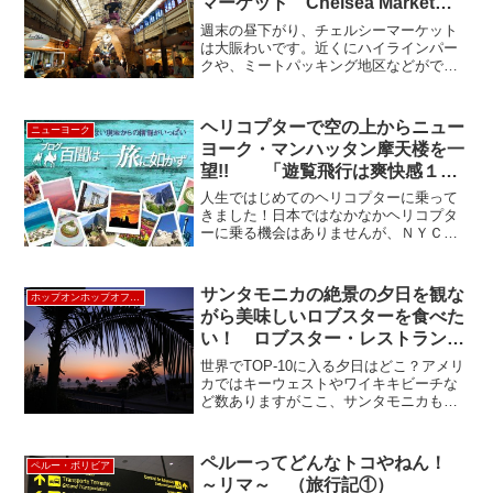
マーケット Chelsea Market
New York
週末の昼下がり、チェルシーマーケット
は大賑わいです。近くにハイラインパー
クや、ミートパッキング地区などができ
てこの辺はますますトレンディーなエリ
アとしてどんどん人が集まって来てるよ
うですね。いたるところでハロウィンの
ヘリコプターで空の上からニュー
ニューヨーク
デコレーションが施されて...
ヨーク・マンハッタン摩天楼を一
望!! 「遊覧飛行は爽快感１０
０％！」
人生ではじめてのヘリコプターに乗って
きました！日本ではなかなかヘリコプタ
ーに乗る機会はありませんが、ＮＹＣで
はお手ごろ料金でマンハッタン島上空か
らの遊覧飛行が楽しめます！機体は、昨
年新しく購入しただけあって、ヘリコプ
サンタモニカの絶景の夕日を観な
ホップオンホップオフLA
ターの中もとっても綺麗で...
がら美味しいロブスターを食べた
い！ ロブスター・レストランで
決まり！ LOBSTER《ホップオン
世界でTOP-10に入る夕日はどこ？アメリ
ホップオフ観光バス＝57番停留
カではキーウェストやワイキキビーチな
ど数ありますがここ、サンタモニカも
所》
TOP-5に入る美しさなんだそうです。
TOP-5に入る夕日を観ながらロマンチッ
クにディナーをとっておきな人と楽しみ
ペルーってどんなトコやねん！
ペルー・ボリビア
たい！という場...
～リマ～ （旅行記①）