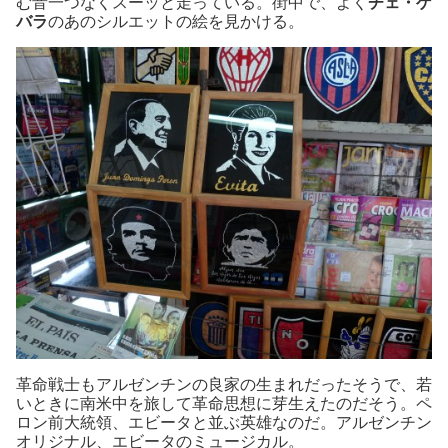
む音一つなくスーッと走っている。街中で、よく
チェ・ゲ
バラ
のあのシルエットの絵を見かける。
革命戦士もアルゼンチンの良家の生まれだったそうで、若
いときに南米中を旅して革命思想に芽生えたのだそう。ペ
ロン前大統領、エビータと並ぶ英雄なのだ。アルゼンチン
オリジナル、エビータのミュージカル。