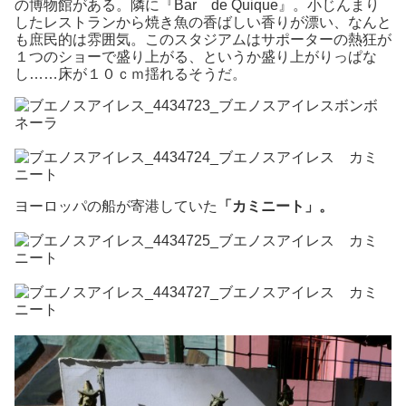
の博物館がある。隣に『Bar de Quique』。小じんまり
したレストランから焼き魚の香ばしい香りが漂い、なんと
も庶民的は雰囲気。このスタジアムはサポーターの熱狂が
１つのショーで盛り上がる、というか盛り上がりっぱな
し……床が１０ｃｍ揺れるそうだ。
ヨーロッパの船が寄港していた
「カミニート」。