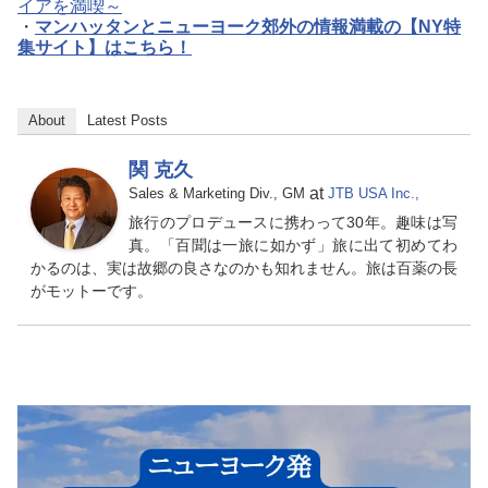
イアを満喫～
・
マンハッタンとニューヨーク郊外の情報満載の【NY特
集サイト】はこちら！
About
Latest Posts
関 克久
at
Sales & Marketing Div., GM
JTB USA Inc.,
旅行のプロデュースに携わって30年。趣味は写
真。「百聞は一旅に如かず」旅に出て初めてわ
かるのは、実は故郷の良さなのかも知れません。旅は百薬の長
がモットーです。