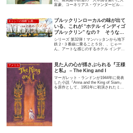
富豪、コーネリアス・ヴァンダービルト
の長男、ウィリアム・バンダービルトの
そのまた長男の次男、ウィリアムス・キ
サム・バンダービルト２世が建てたのが
ブルックリンローカルの味が出て
キャシーの独断”お薦め”ホテル
この「サマー・レジデンス」...
いる、これが “ホテル インディゴ
ブルックリン” なの？ そうなの
Hotel Indigo -Brooklyn New
シリーズ 第32弾！マンハッタンから地下
York
鉄２･３番線に乗ること５分、、じゃー
ん、アートな感じのするホテル インディ
ゴ ブルックリンが登場。マンハッタンに
あるインディゴしか見たことがなかった
ので、ロビーに入った瞬間、ちょっとび
見た人の心が揺さぶられる『王様
アメリカ
っくり。ビルの入...
と私』 – The King and I
マーガレット・ランドンが1944年に発表
した小説『Anna and the King of Siam』
を原作として、1951年に初演されたミュ
ージカル作品。当時はアンナ・レオノー
ウェンズ役にガートルード・ローレン
ス、シャムの王様役はユル・ブ...