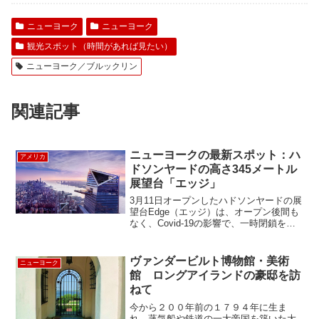
ニューヨーク
ニューヨーク
観光スポット（時間があれば見たい）
ニューヨーク／ブルックリン
関連記事
ニューヨークの最新スポット：ハ
アメリカ
ドソンヤードの高さ345メートル
展望台「エッジ」
3月11日オープンしたハドソンヤードの展
望台Edge（エッジ）は、オープン後間も
なく、Covid-19の影響で、一時閉鎖をし
ていましたが、タッチレスオペレーショ
ンを駆使して再オープンしました。今回
はニューヨークの最新スポット、エッジ
ヴァンダービルト博物館・美術
ニューヨーク
を徹...
館 ロングアイランドの豪邸を訪
ねて
今から２００年前の１７９４年に生ま
れ、蒸気船や鉄道の一大帝国を築いた大