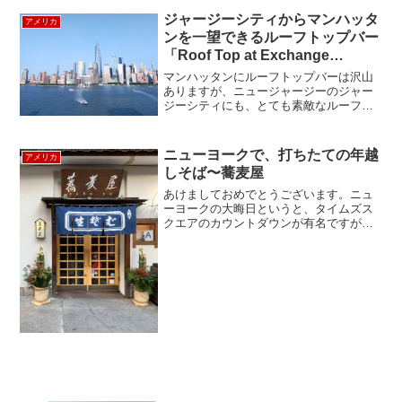
ジャージーシティからマンハッタ
アメリカ
ンを一望できるルーフトップバー
「Roof Top at Exchange
Place」
マンハッタンにルーフトップバーは沢山
ありますが、ニュージャージーのジャー
ジーシティにも、とても素敵なルーフト
ップバーがあるのでご紹介します。場所
は、ちょうどロウアーマンハッタンの対
面側。ワンワールド トレードセンターを
ニューヨークで、打ちたての年越
アメリカ
中心に、マンハッタンが...
しそば〜蕎麦屋
あけましておめでとうございます。ニュ
ーヨークの大晦日というと、タイムズス
クエアのカウントダウンが有名ですが、
アメリカでは、友達や親戚とパーティー
を開いて、シャンパンで乾杯というのが
一般的です。家で、ゆっくり過ごしたく
て、イーストビレッジの蕎...