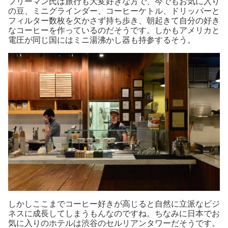
フリーマン氏は旅行も大変好きな方で、今でもお気に入り
の豆、ミニグラインダー、コーヒーケトル、ドリッパーと
フィルター数枚を欠かさず持ち歩き、朝起きて自分の好き
なコーヒーを作っているのだそうです。しかもアメリカと
電圧が同じ国にはミニ湯沸かし器も持参するそう。
しかしここまでコーヒー好きが高じると自然に立派なビジ
ネスに成長してしまうもんなのですね。ちなみに日本でお
気に入りのホテルは渋谷のセルリアンタワーだそうです。