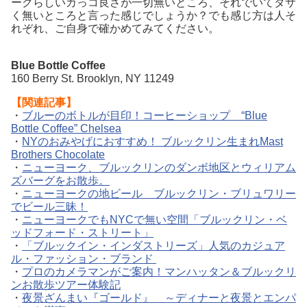
ークらしいカっコ良さが一切無いところ、それでいてダサ
く無いところと言った感じでしょうか？でも感じ方は人そ
れぞれ、ご自身で確かめてみてください。
Blue Bottle Coffee
160 Berry St. Brooklyn, NY 11249
【
関連記事】
・
ブルーのボトルが目印！コーヒーショップ “Blue
Bottle Coffee” Chelsea
・
NYのおみやげにおすすめ！ ブルックリン生まれMast
Brothers Chocolate
・
ニューヨーク、ブルックリンのダンボ地区とウィリアム
ズバーグをお散歩。
・
ニューヨークの地ビール ブルックリン・ブリュワリー
でビール三昧！
・
ニューヨークでもNYCで無い空間「ブルックリン・ベ
ッドフォード・ストリート」
・
「ブルックイン・インダストリーズ」人気のカジュア
ル・ファッション・ブランド
・
プロのカメラマンがご案内！マンハッタン＆ブルックリ
ンお散歩ツアー体験記
・
夜景ざんまい『ゴールド』 ～ディナーと夜景とエンパ