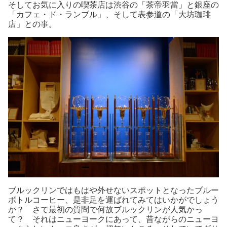
そしてお気に入りの喫茶店は渋谷の「茶帝羽當」と銀座の
「カフェ・ド・ランブル」、そして表参道の「大坊珈琲
店」との事。
ブルックリンではもはや外せないスポットとなったブルー
ボトルコーヒー、是非足を運ばれてみてはいかがでしょう
か？ さて最初の質問で何故ブルックリンが人気かっ
て？ それはニューヨークにあって、昔ながらのニューヨ