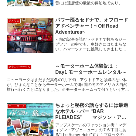
昔には遣唐使の最後の停泊地であり、潜
伏キリシタンの哀史を秘めた祈りの島で
ある。明治になって禁教令が解かれた
後、五島で最初に建てられた堂崎天主堂
パワー漲るセドナで、オフロード
アメリカ
長崎の海上約100k...
アドベンチャー！~ Off Road
Adventures~
＜前の記事を読む＞セドナで数あるジー
プツアーの中でも、車好きにはたまらな
い、ハマーツアーに挑戦してきました。
セドナの中心、アップタウンセドナにオ
フィスを構える「セドナ・オフロード・
アドベンチャー」のオフィスでチケット
～モーターホーム体験記１：
グランドサークル
購入。お店に入ると、ハマ...
Day1 モーターホームレンタル～
ニューヨークはまだまだ真冬の1月下旬、アウトドアとは縁のない私
が、ひょんなことからモーターホームで3日間の冬のアメリカ大自然
旅行へ行くことになりました。※モーターホームって何？という方
は プロローグ を読みください。さて、ニューヨークから4...
ちょっと秘密の話をするには最適
ニューヨーク
なホテル・バー “BAR
PLEIADES” マジソン・アベ
ニューのThe Surrey Hotel
アップスケールのファッション街「マデ
ィソン・アヴェニュー」の７６丁目にあ
る"The Surrey Hotel"すぐ１ブロックのと