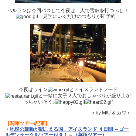
ペルランは今回パスして今夜は二人で舌鼓を打つべし！
見学にいくだけのつもりが即予約！
今夜はワイン
とアイスランドフード
と一緒に女子２人でおしゃべりが盛り上が
っちゃいそう♪
＜by MIU & カワ＞
【関連ツアー/記事】
・
地球の鼓動が聞こえる国、アイスランド ４日間 ～ゴー
ルデンサークルツアー付き！～（英語ツアー）