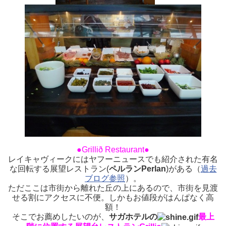
●Grillið Restaurant●
レイキャヴィークにはヤフーニュースでも紹介された有名
な回転する展望レストラン(
ペルランPerlan
)がある（
過去
ブログ参照
）。
ただここは市街から離れた丘の上にあるので、市街を見渡
せる割にアクセスに不便。しかもお値段がはんぱなく高
額！
そこでお薦めしたいのが、
サガホテルの
最上