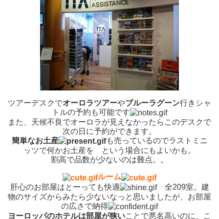
ツアーデスクで
オーロラツアー
や
ブルーラグーン
行きシャ
トルの予約も可能です
また、天候不良でオーロラが見えなかったらこのデスクで
次の日に予約ができます。
簡単なお土産
も売っているのでラストミニ
ッツで何かお土産を という場合にもよいかも。
割高で品数が少ないのは難点。。
ルーム
肝心のお部屋はとーっても快適
全209室。建
物のサイズからみたら少ないなっと思いましたが、お部屋
の広さで納得
ヨーロッパのホテルは部屋が狭い
ことで悪名高いのに、こ