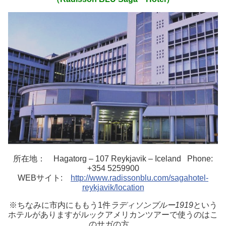
所在地： Hagatorg – 107 Reykjavik – Iceland Phone:
+354 5259900
WEBサイト:
http://www.radissonblu.com/sagahotel-
reykjavik/location
※ちなみに市内にももう1件
ラディソンブルー1919
という
ホテルがありますがルックアメリカンツアーで使うのはこ
のサガの方。