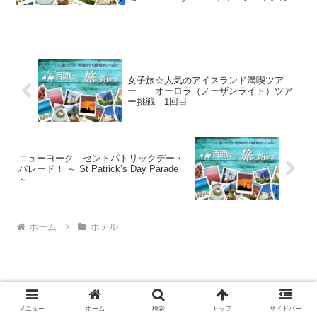
ころに"The Carlyle Hotel"もあって、東部
エスタブリッシュメントの方々の常宿の
高級ホテルが多いエ...
女子旅☆人気のアイスランド満喫ツア
ー オーロラ（ノーザンライト）ツア
ー挑戦 1回目
ニューヨーク セントパトリックデー・
パレード！ ～ St Patrick’s Day Parade
～
ホーム
ホテル
メニュー
ホーム
検索
トップ
サイドバー