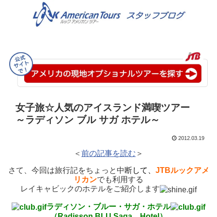
女子旅☆人気のアイスランド満喫ツアー
～ラディソン ブル サガ ホテル～
2012.03.19
＜
前の記事を読む
＞
さて、今回は旅行記をちょっと中断
して
、
JTBルックアメ
リカン
でも利用する
レイキャビックのホテルをご紹介します
ラディソン・ブルー・サガ・ホテル
（Radisson BLU Saga Hotel）