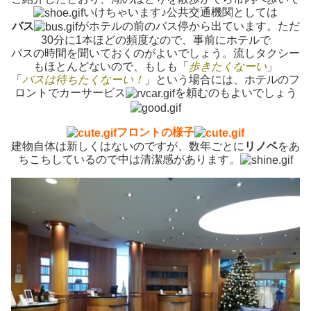
いけちゃいます♪公共交通機関としては
バス
がホテルの前のバス停から出ています。ただ
30分に1本ほどの頻度なので、事前にホテルで
バスの時間を聞いておくのがよいでしょう。流しタクシー
もほとんどないので、もしも「
歩きたくなーい
」
「
バスは待ちたくなーい！
」という場合には、ホテルのフ
ロントでカーサービス
を頼むのもよいでしょう
フロントの様子
建物自体は新しくはないのですが、数年ごとに
リノベ
をあ
ちこちしているので中は清潔感があります。