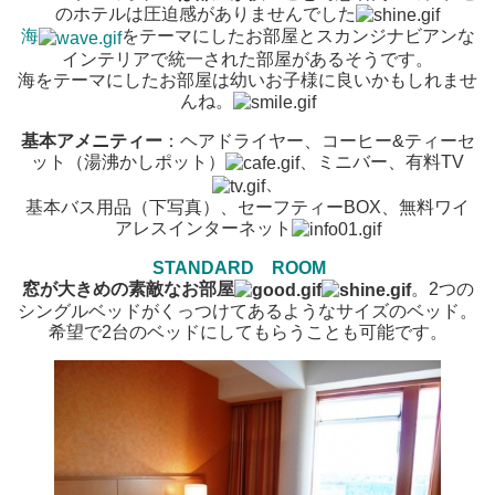
のホテルは圧迫感がありませんでした
海
をテーマにしたお部屋とスカンジナビアンな
インテリアで統一された部屋があるそうです。
海をテーマにしたお部屋は幼いお子様に良いかもしれませ
んね。
基本アメニティー
：ヘアドライヤー、コーヒー&ティーセ
ット（湯沸かしポット）
、ミニバー、有料TV
、
基本バス用品（下写真）、セーフティーBOX、無料ワイ
アレスインターネット
STANDARD ROOM
窓が大きめの素敵なお部屋
。2つの
シングルベッドがくっつけてあるようなサイズのベッド。
希望で2台のベッドにしてもらうことも可能です。