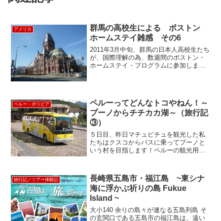
群馬の高校生による ボストン
アメリカ
ホームステイ雑感 その6
2011年3月中旬、群馬の日本人高校生たち
が、国際理解の為、数週間のボストン・
ホームステイ・プログラムに参加しまし
た。英語はもちろん、異文化交流を通し
て感じたこと、心に残った出来事を、思
い思いに語っていただきました。国際人
としての第一歩！世...
ペルーってどんなトコやねん！～
ペルー・ボリビア
プーノからチチカカ湖～（旅行記
③）
５日目、昨日マチュピチュを観光した私
たちはクスコからバスに乗ってプーノと
いう村を目指します！ペルーの観光用大
型バスは最新式が多くエアコンもあり快
適。ちょっとビックリでした…クスコか
ら１時間くらいの所にある村にはセン
長崎県五島市・福江島 ~東シナ
旅行記／ツアー体験記
ト・ピーターズ教会がありま...
海に浮かぶ祈りの島 Fukue
Island ~
大小140 余りの島々が連なる五島列島 そ
の玄関口である五島市の福江島は、遠い