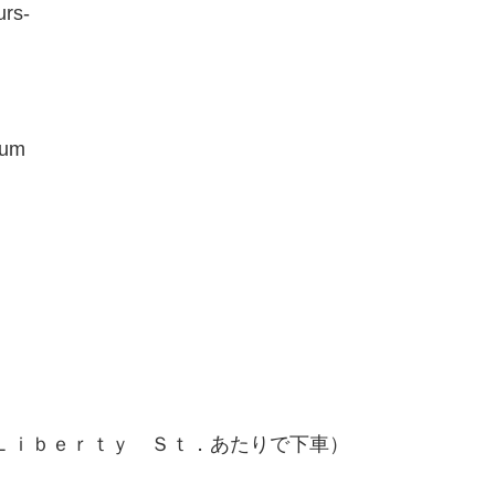
urs-
eum
Ｌｉｂｅｒｔｙ Ｓｔ．あたりで下車）