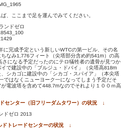
れば、ここまで足を運んでみてください。
3年に完成予定という新しいWTCの第一ビル、その名
なみ1,776フィート（尖塔部分含め約541m）の高
の高さになる予定だったのにテロ犠牲者の遺骨が見つか
イで建設中の「ブルジュ・ドバイ」（尖塔高818m
た、シカゴに建設中の「シカゴ・スパイア」（本尖塔
カ一ではなくニューヨーク一になってしまう予定だそ
電波塔を含めて448.7mなのでそれより１００ｍ高
レードセンター（旧フリーダムタワー）の状況 ↓
ールドトレードセンターの状況 ↓