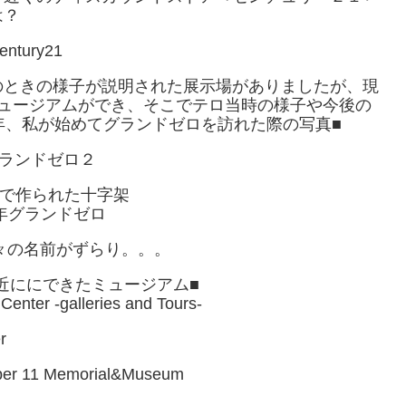
は？
のときの様子が説明された展示場がありましたが、現
ミュージアムができ、そこでテロ当時の様子や今後の
5年、私が始めてグランドゼロを訪れた際の写真■
で作られた十字架
々の名前がずらり。。。
在付近ににできたミュージアム■
Center -galleries and Tours-
ber 11 Memorial&Museum