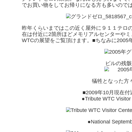
でお買い物をしてお帰りになる方も多いので
昨年くらいまではこの近く屋外に９１１テロ
在は付近に2箇所ほどメモリアルセンターや
WTCの展望をご覧頂けます。■ちなみに200
ビルの残骸
犠牲となった方
■2009年10月現
●Tribute WTC Visitor 
●National Septem