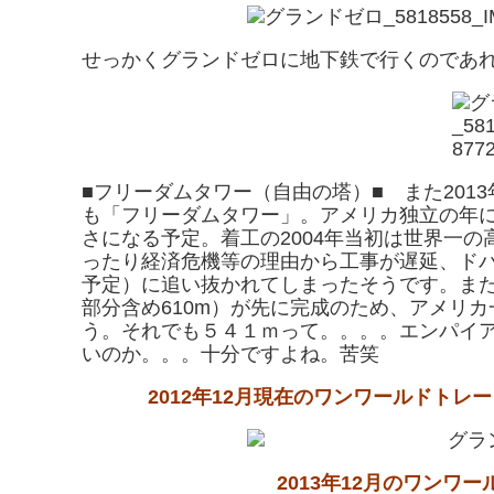
せっかくグランドゼロに地下鉄で行くのであ
■
フリーダムタワー（自由の塔）■ また201
も「フリーダムタワー」。アメリカ独立の年にち
さになる予定。着工の2004年当初は世界一
ったり経済危機等の理由から工事が遅延、ドバ
予定）に追い抜かれてしまったそうです。ま
部分含め610m）が先に完成のため、アメリ
う。それでも５４１ｍって。。。。エンパイアが
いのか。。。十分ですよね。苦笑
2012年12月現在のワンワールドト
2013年12月のワンワ