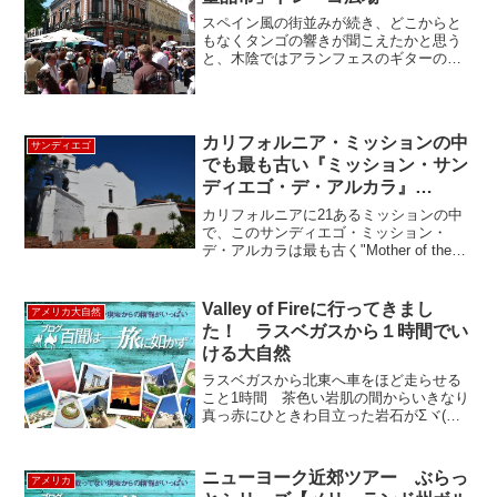
スペイン風の街並みが続き、どこからと
もなくタンゴの響きが聞こえたかと思う
と、木陰ではアランフェスのギターの音
が聞こえて来るのが、ここドレーゴ広場
だ。雑然とした街並みのように見える
が、建物が絶妙に朽ちかけているところ
が赴きがあってなんとも言え...
カリフォルニア・ミッションの中
サンディエゴ
でも最も古い『ミッション・サン
ディエゴ・デ・アルカラ』
Mission Basilica San Diego de
カリフォルニアに21あるミッションの中
Alcala
で、このサンディエゴ・ミッション・
デ・アルカラは最も古く"Mother of the
Mission"と呼ばれています。このミッシ
ョンは、1769年7月14日、フランシスコ
会修道士ユニペロ・セラによって...
Valley of Fireに行ってきまし
アメリカ大自然
た！ ラスベガスから１時間でい
ける大自然
ラスベガスから北東へ車をほど走らせる
こと1時間 茶色い岩肌の間からいきなり
真っ赤にひときわ目立った岩石がΣヾ(￣0
￣;ﾉそう、これがValley of Fire州立公園で
す（ちなみにネバダ州で一番大きい州立
公園です） もちろん州立公園の名前...
ニューヨーク近郊ツアー ぶらっ
アメリカ