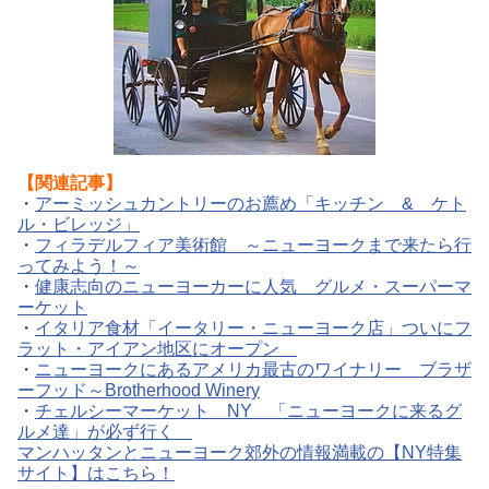
【関連記事】
・
アーミッシュカントリーのお薦め「キッチン & ケト
ル・ビレッジ」
・
フィラデルフィア美術館 ～ニューヨークまで来たら行
ってみよう！～
・
健康志向のニューヨーカーに人気 グルメ・スーパーマ
ーケット
・
イタリア食材「イータリー・ニューヨーク店」ついにフ
ラット・アイアン地区にオープン
・
ニューヨークにあるアメリカ最古のワイナリー ブラザ
ーフッド～Brotherhood Winery
・
チェルシーマーケット NY 「ニューヨークに来るグ
ルメ達」が必ず行く
マンハッタンとニューヨーク郊外の情報満載の【NY特集
サイト】はこちら！