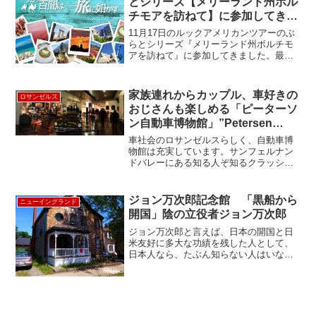
とシリーズ【メリーランド州ボル
チモアを訪ねて】に参加してきま
した!! ～ Baltimore ～
11月17日のルックアメリカンツアーのぶ
らとシリーズ『メリーランド州ボルチモ
アを訪ねて』に参加してきました。最近
はハリケーンや雪等があり、心が休まる
日が無かったのですがこの日は素晴らし
い天候に恵まれました。ニューヨークよ
家族連れからカップル、車好きの
ロサンゼルス
り南に車で約3時間半...
おじさんも楽しめる「ピーターソ
ン自動車博物館」”Petersen
Automotive Museum”
車社会のロサンゼルスらしく、自動車博
物館は充実しています。サンフェルナン
ドバレーにある知る人ぞ知るクラッシッ
クカーの殿堂ネザーカット博物館も凄い
ですが、こちらも見ごたえがあります。
博物館というより、ちょっとした自動車
ジョン万次郎記念館 「黒船から
ニューイングランド
テーマパークのようになっ...
開国」陰の立役者ジョン万次郎
ジョン万次郎と言えば、日本の開国と日
米友好に多大な功績を残した人として、
日本人なら、たぶん知らない人はいない
でしょう。マサチューセッツ州フェアへ
ブンという、ボストンから南西に車で約
１時間、大西洋岸にある人口６０００人
程の小さな漁港の街に、ホ...