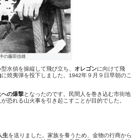
中の藤田信雄
小型水偵を操縦して飛び立ち、
オレゴン
に向けて飛
山
に焼夷弾を投下しました。1942年９月９日早朝のこ
土への爆撃
となったのです。民間人を巻き込む市街地
人が恐れる山火事を引き起こすことが目的でした。
人生
を送りました。家族を養うため、金物の行商から