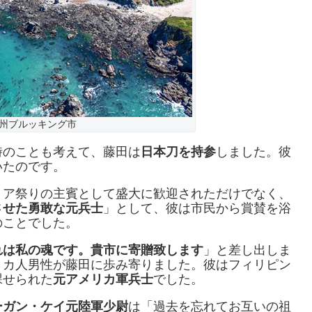
州ブルッキング市
時のことも考えて、藤田は
日本刀を持参
しました。彼
いたのです。
リア祭りの主賓として盛大に歓迎されただけでなく、
させた勇敢な元兵士
」として、彼は市民から賞賛を浴
のことでした。
れは私の魂です。貴市に寄贈致します
」と差し出しま
リカ人男性が藤田に歩み寄りました。彼はフィリピン
課せられた
元アメリカ軍兵士
でした。
ーガン・ケイ元陸軍少尉
は「過去を忘れてお互いの祖