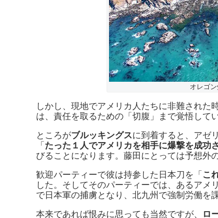
オレゴン
しかし、現地でアメリカ人たちに非難された
は、責任を取るための「切腹」まで覚悟して
ところが
ブルッキングス
に到着すると、アゼ
「
たった１人でアメリカを相手に爆撃を成功
びることになります。藤田にとっては予想外
歓迎パーティーで彼は持参した日本刀を「
こ
した。そしてそのパーティーでは、あるアメ
で日本軍の捕虜となり、北九州で強制労働を
本来であれば恨みに思っても当然ですが、
ロ