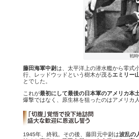
戦時
藤田海軍中尉
は、太平洋上の潜水艦から零式
行、レッドウッドという樹木が茂る
エミリー
とでした。
これが
最初にして最後の日本軍のアメリカ本
爆撃ではなく、原生林を狙ったのはアメリカ
1945年、終戦。その後、藤田元中尉は
波乱の