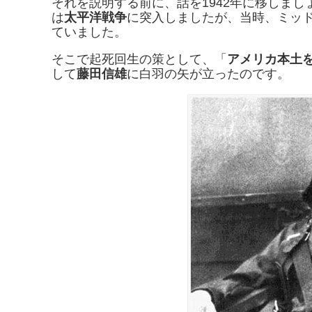
それを説明する前に、話を1942年に移しま
は
太平洋戦争
に突入しましたが、当時、ミッ
ていました。
そこで起死回生の策として、「
アメリカ本土
して
藤田信雄
に白羽の矢が立ったのです。