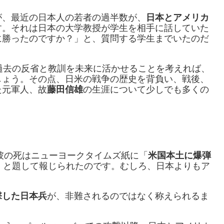
が、最近の日本人の若者の過半数が、
日本とアメリカ
す。それは日本の大学教授が学生を相手に話していた
に勝ったのですか？」と、質問する学生までいたのだ
過去の反省と教訓を未来に活かせることを考えれば、
しょう。その点、日米の戦争の歴史を背負い、戦後、
た元軍人、故
藤田信雄
の生涯について少しでも多くの
。
て彼の死はニューヨークタイムズ紙に「
米国本土に爆弾
」と題して報じられたのです。むしろ、日本よりもア
撃した日本兵
が、非難されるのではなく称えられるま