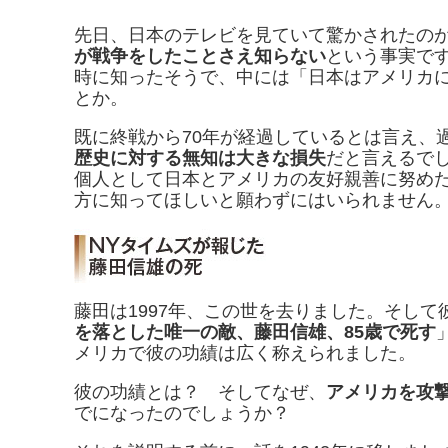
先日、日本のテレビを見ていて驚かされたの
が戦争をしたことさえ知らない
という事実で
時に知ったそうで、中には「日本はアメリカ
とか。
既に終戦から70年が経過しているとは言え、
歴史に対する無知は大きな損失
だと言えるで
個人として日本とアメリカの友好親善に努め
方に知ってほしいと願わずにはいられません
藤田は1997年、この世を去りました。そし
を落とした唯一の敵、藤田信雄、85歳で死す
メリカで彼の功績は広く称えられました。
彼の功績とは？ そしてなぜ、
アメリカを攻
でになったのでしょうか？