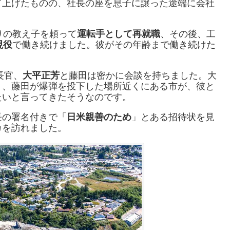
て上げたものの、社長の座を息子に譲った途端に会社
りの教え子を頼って
運転手として再就職
、その後、工
現役
で働き続けました。彼がその年齢まで働き続けた
長官、
大平正芳
と藤田は密かに会談を持ちました。大
う、藤田が爆弾を投下した場所近くにある市が、彼と
たいと言ってきたそうなのです。
長の署名付きで「
日米親善のため
」とある招待状を見
カを訪れました。