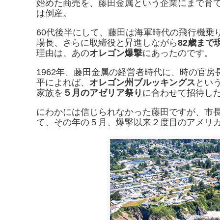
始めた商売を、藤田金属という企業にまで育
は倒産。
60代後半にして、藤田は海軍時代の飛行機乗
場長、さらに取締役と昇進しながら
82歳まで
理由は、あの
オレゴン爆撃
にあったのです。
1962年、藤田金属の経営者時代に、時の官房
平によれば、
オレゴン州ブルッキングス
とい
家族を
５月のアゼリア祭り
に合わせて招待し
にわかには信じられなかった藤田ですが、市
て、その年の５月、爆撃以来２度目のアメリ