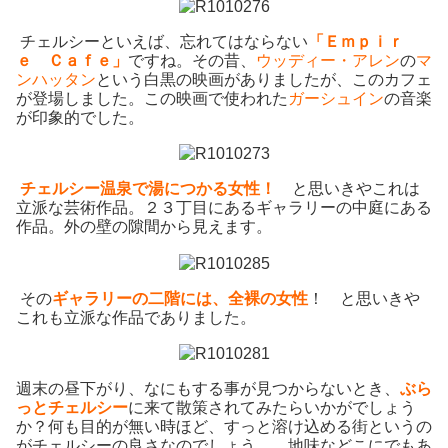
チェルシーといえば、忘れてはならない
「Ｅｍｐｉｒ
ｅ Ｃａｆｅ」
ですね。その昔、
ウッディー・アレン
の
マ
ンハッタン
という白黒の映画がありましたが、このカフェ
が登場しました。この映画で使われた
ガーシュイン
の音楽
が印象的でした。
チェルシー温泉で湯につかる女性！
と思いきやこれは
立派な芸術作品。２３丁目にあるギャラリーの中庭にある
作品。外の壁の隙間から見えます。
その
ギャラリーの二階には、全裸の女性
！ と思いきや
これも立派な作品でありました。
週末の昼下がり、なにもする事が見つからないとき、
ぶら
っとチェルシー
に来て散策されてみたらいかがでしょう
か？何も目的が無い時ほど、すっと溶け込める街というの
がチェルシーの良さなのでしょう。 地味などこにでもあ