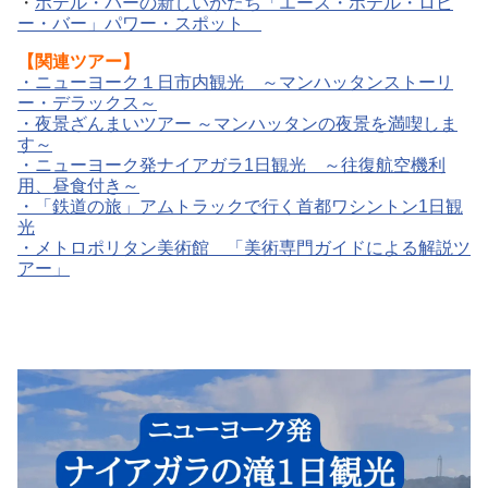
・
ホテル・バーの新しいかたち「エース・ホテル・ロビ
ー・バー」パワー・スポット
【関連ツアー】
・
ニューヨーク１日市内観光 ～マンハッタンストーリ
ー・デラックス～
・
夜景ざんまいツアー ～マンハッタンの夜景を満喫しま
す～
・
ニューヨーク発ナイアガラ1日観光 ～往復航空機利
用、昼食付き～
・
「鉄道の旅」アムトラックで行く首都ワシントン1日観
光
・
メトロポリタン美術館 「美術専門ガイドによる解説ツ
アー」