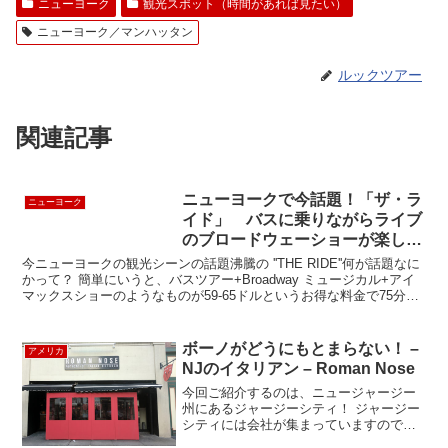
ニューヨーク
観光スポット（時間があれば見たい）
ニューヨーク／マンハッタン
ルックツアー
関連記事
ニューヨークで今話題！「ザ・ラ
ニューヨーク
イド」 バスに乗りながらライブ
のブロードウェーショーが楽しめ
る！？ THE RIDE
今ニューヨークの観光シーンの話題沸騰の ''THE RIDE''何が話題なに
かって？ 簡単にいうと、バスツアー+Broadway ミュージカル+アイ
マックスショーのようなものが59-65ドルというお得な料金で75分で
見られる・・・・という事...
ボーノがどうにもとまらない！ –
アメリカ
NJのイタリアン – Roman Nose
今回ご紹介するのは、ニュージャージー
州にあるジャージーシティ！ ジャージー
シティには会社が集まっていますので、
おいしい食事どころもたくさんありま