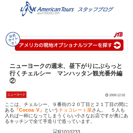
ニューヨークの週末、昼下がりにぶらっと
行くチェルシー マンハッタン観光番外編
②
ニューヨーク
2009.12.02
ここは、チェルシー、９番街の２０丁目と２１丁目の間に
ある
「Cocoa V」
という
チョコレート屋
さん。 ５人も
入れば一杯になってしまうくらい小さなお店ですが奥にあ
るキッチンで全て手造りで造っています。