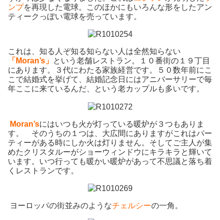
ンプ
を再現した電球。このほかにもいろんな形をしたアン
ティークっぽい電球を売っています。
これは、知る人ぞ知る知らない人は全然知らない
「Moran’s
」
という老舗レストラン。１０番街の１９丁目
にあります。３代にわたる家族経営です。５０数年前にこ
こで結婚式を挙げて、結婚記念日にはアニバーサリーで毎
年ここに来ているんだ、という老カップルも多いです。
Moran’s
にはいつも火が灯っている暖炉が３つもありま
す。 そのうちの１つは、大広間にありますがこれはパー
ティーがある時にしか火は灯りません。そしてご主人が集
めたクリスタルーがショーウィンドウにキラキラと輝いて
います。いつ行っても暖かい暖炉があって不思議と落ち着
くレストランです。
ヨーロッパの街並みのような
チェルシー
の一角。