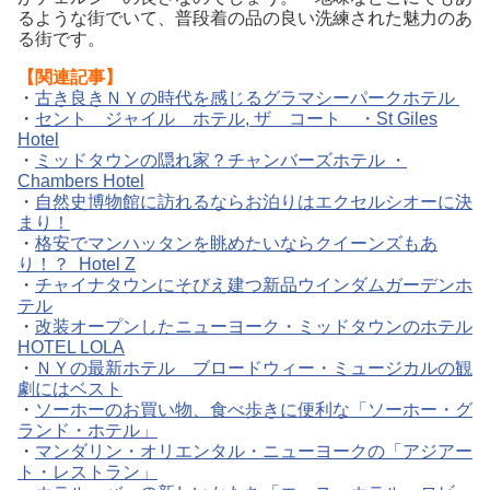
るような街でいて、普段着の品の良い洗練された魅力のあ
る街です。
【関連記事】
・
古き良きＮＹの時代を感じるグラマシーパークホテル
・
セント ジャイル ホテル, ザ コート ・St Giles
Hotel
・
ミッドタウンの隠れ家？チャンバーズホテル ・
Chambers Hotel
・
自然史博物館に訪れるならお泊りはエクセルシオーに決
まり！
・
格安でマンハッタンを眺めたいならクイーンズもあ
り！？ Hotel Z
・
チャイナタウンにそびえ建つ新品ウインダムガーデンホ
テル
・
改装オープンしたニューヨーク・ミッドタウンのホテル
HOTEL LOLA
・
ＮＹの最新ホテル ブロードウィー・ミュージカルの観
劇にはベスト
・
ソーホーのお買い物、食べ歩きに便利な「ソーホー・グ
ランド・ホテル」
・
マンダリン・オリエンタル・ニューヨークの「アジアー
ト・レストラン」