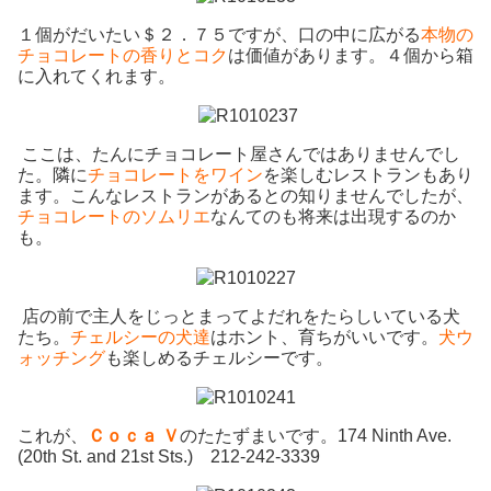
１個がだいたい＄２．７５ですが、口の中に広がる
本物の
チョコレートの香りとコク
は価値があります。４個から箱
に入れてくれます。
ここは、たんにチョコレート屋さんではありませんでし
た。隣に
チョコレートをワイン
を楽しむレストランもあり
ます。こんなレストランがあるとの知りませんでしたが、
チョコレートのソムリエ
なんてのも将来は出現するのか
も。
店の前で主人をじっとまってよだれをたらしいている犬
たち。
チェルシーの犬達
はホント、育ちがいいです。
犬ウ
ォッチング
も楽しめるチェルシーです。
これが、
Ｃｏｃａ Ｖ
のたたずまいです。174 Ninth Ave.
(20th St. and 21st Sts.) 212-242-3339