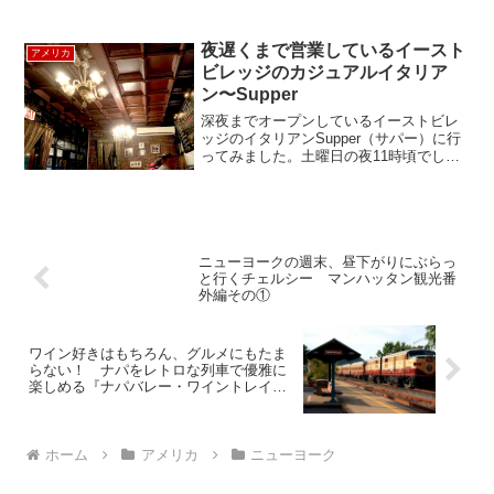
の人たちに人気のお店。エル・レイのオ
ーナー、ニコラス・モーガンスターンは
サンフランシスコ育ち。カリフォルニア
夜遅くまで営業しているイースト
アメリカ
の食文化の影響を...
ビレッジのカジュアルイタリア
ン〜Supper
深夜までオープンしているイーストビレ
ッジのイタリアンSupper（サパー）に行
ってみました。土曜日の夜11時頃でした
が、たくさんの人たちで賑わっていまし
た。ダークウッドの天井と赤煉瓦の壁に
アンティークの照明やグラスを使ったラ
スティックなイン...
ニューヨークの週末、昼下がりにぶらっ
と行くチェルシー マンハッタン観光番
外編その①
ワイン好きはもちろん、グルメにもたま
らない！ ナパをレトロな列車で優雅に
楽しめる『ナパバレー・ワイントレイ
ン』 ”NAPA VALLEY WINE TRAIN” そ
の①
ホーム
アメリカ
ニューヨーク