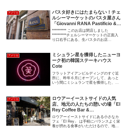
す。大のタイ料理好きの私ですが、実は
イタリアンも大好きです。もともとイタ
リアから来た家族が始めた...
パスタ好きにはたまらない！チェ
アメリカ
ルシーマーケットのパスタ屋さん
「Giovanni RANA Pastificio &
Cucina」
********** このお店は閉店しました
**********チェルシーマーケットの正面入
り口右手にある、生パスタのお店
「RANA」。1962年から続くイタリアの
ベローナ郊外で始まった有名な老舗のパ
スタ製造・販売店「Giovanni R...
ミシュラン星を獲得したニューヨ
アメリカ
ーク初の韓国ステーキハウス
Cote
フラットアイアンビルディングのすぐ近
所に、昨年６月にオープンして、あっと
いう間にミシュランで星を獲得した、コ
リアン・ステーキハウスCote（コート）
を紹介します。Coteは、自らを焼肉店で
はなく、ステーキハウスと呼んでいて、
ロウアーイーストサイドの人気
アメリカ
肉へのこだわりが...
店、地元の人たちの憩いの場「El
Rey Coffee Bar &
Luncheonette」New York
ロウアーイーストサイドにある小さなカ
フェ「El Rey」 は手軽にバランスよく栄
養が摂れる食事がいただけるので、地元