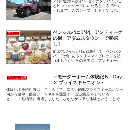
＜前の記事を読む＞ セドナを歩いている
とピンクのジープにいたるところで出く
わします。このジープ、セドナでは大変
有名な観光ツアーなんです！ツアーの種
類は何種類もあり、急な岩山をジープで
駆け上がる「Broken Arrow」やハイキン
グをする「...
ペンシルバニア州、アンティーク
アメリカ
の街「アダムスタウン」で宝探
し！
前回のぶらっと(12/21催行)で、ペンシル
バニア州にあるクリスマスビレッジを訪
れましたが、その道中に、アンティーク
キャピタルとも呼ばれる「アダムスタウ
ン」へ立ち寄りました。なんでもアダム
スタウンは、週末は1000を超える出店者
～モーターホーム体験記８：Day
アメリカ大自然
が集まるほど...
２ ブライスキャニオン～
体験記７を読む方は こちらさて、次の目的地ブライスキャニオンへ
向かう途中、面白いトンネルを通過！ 記念撮影をしている
と・・・動物達に遭遇しました！なかなかレアな体験ということでラ
ッキーなことだそうですよ。そんなこんなで３時間ほどのドライブ...