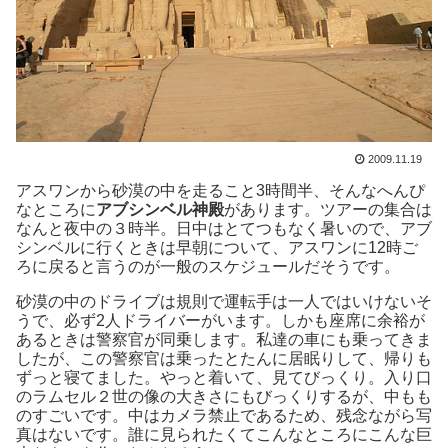
2009.11.19
アスワンから砂漠の中を走ること3時間半、そんなへんぴ
なところに
アブシンベル神殿
があります。ツアーの集合は
なんと夜中の３時半。日中はとてつもなく暑いので、アブ
シンベルに行くときは早朝について、アスワンに12時ご
ろに戻ると言うのが一般のスケジュールだそうです。
砂漠の中のドライブは規則で運転手は一人ではいけないそ
うで、必ず2人ドライバーがいます。しかも座席に余裕が
あるときは警察官が同乗します。私達の車にも乗ってきま
したが、この警察官は乗ったとたんに居眠りして、帰りも
ずっと寝てました。やっと着いて、見てびっくり。入り口
のラムセル２世の像の大きさにもびっくりするが、中もも
のすごいです。中はカメラ禁止であるため、残念ながら写
真はないです。誰に見られたくてこんなところにこんな巨