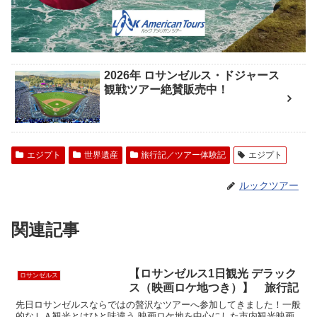
2026年 ロサンゼルス・ドジャース
観戦ツアー絶賛販売中！
エジプト
世界遺産
旅行記／ツアー体験記
エジプト
ルックツアー
関連記事
【ロサンゼルス1日観光 デラック
ロサンゼルス
ス（映画ロケ地つき）】 旅行記
先日ロサンゼルスならではの贅沢なツアーへ参加してきました！一般
的なＬＡ観光とはひと味違う 映画ロケ地を中心にした市内観光映画