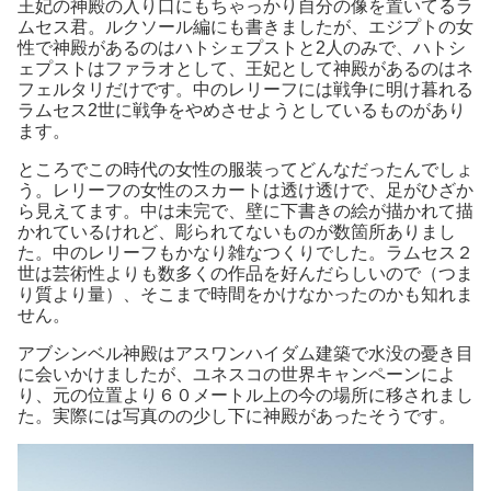
王妃の神殿の入り口にもちゃっかり自分の像を置いてるラ
ムセス君。ルクソール編にも書きましたが、エジプトの女
性で神殿があるのはハトシェプストと2人のみで、ハトシ
ェプストはファラオとして、王妃として神殿があるのはネ
フェルタリだけです。中のレリーフには戦争に明け暮れる
ラムセス2世に戦争をやめさせようとしているものがあり
ます。
ところでこの時代の女性の服装ってどんなだったんでしょ
う。レリーフの女性のスカートは透け透けで、足がひざか
ら見えてます。中は未完で、壁に下書きの絵が描かれて描
かれているけれど、彫られてないものが数箇所ありまし
た。中のレリーフもかなり雑なつくりでした。ラムセス２
世は芸術性よりも数多くの作品を好んだらしいので（つま
り質より量）、そこまで時間をかけなかったのかも知れま
せん。
アブシンベル神殿はアスワンハイダム建築で水没の憂き目
に会いかけましたが、ユネスコの世界キャンペーンによ
り、元の位置より６０メートル上の今の場所に移されまし
た。実際には写真のの少し下に神殿があったそうです。