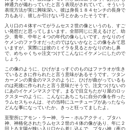
神通力が備わっていたと言う表現がされていて、そういう
表現方法が実に興味深い。彼は身長１８４センチの長身で
力もあり、彼しか引けない弓とかあったそうです。
入り口の４体すべてがラムセス２世の像というのも、すご
い発想だと思ってしまいます。全部同じに見えるけど、幼
少、青年、中年と４つの年代の像らしいです。かなりのイ
ケメンのファラオだったのではないかなとこの像をみて思
いますが、実際には彼のミイラを見るとかなりのわし鼻
で、めちゃくちゃ注文つけてこんなにイケメンにしたので
しょう。
この像のように、ひげがまっすぐのものはファラオが生き
ているときに作られたと言う意味があるそうです。ツタン
カーメンの黄金のマスクのように、ひげが曲がっているも
のは死後に作られたと言う意味だそうで。注文つけないの
にあのイケメンマスクです。まるで目立ちたがり屋のロッ
クスターのように、こんなにあちこちに自分の像を作った
ラムセスちゃんは、その当時にユーチューブがあったなら
どんな事になっていたか。きっと狂ってましたよ。
至聖所にアモン・ラー神、ラー・ホルアクティ、プタハ
神、神格化されたラムセス２世の４体の像があり、年に２
回上る太陽が狭い入り口から差し込んで、プタハ神（夜の