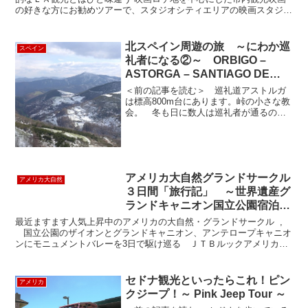
の好きな方にお勧めツアーで、スタジオシティエリアの映画スタジオ
周辺を回った後、映画ロケ地を中心に回るロサンゼルス市内...
北スペイン周遊の旅 ～にわか巡
スペイン
礼者になる②～ ORBIGO –
ASTORGA – SANTIAGO DE
COMPOSTELA
＜前の記事を読む＞ 巡礼道アストルガ
は標高800m台にあります。峠の小さな教
会。 冬も日に数人は巡礼者が通るので
開けているそうです。司教さんがアイパ
ットを使っていたのでパチリ。。 アスト
ルガを後に、いよいよサンティアーゴ・
デ・コンポステーラ...
アメリカ大自然グランドサークル
アメリカ大自然
３日間「旅行記」 ～世界遺産グ
ランドキャニオン国立公園宿泊
～ ツアー３日目
最近ますます人気上昇中のアメリカの大自然・グランドサークル ,
国立公園のザイオンとグランドキャニオン、アンテロープキャニオ
ンにモニュメントバレーを3日で駆け巡る ＪＴＢルックアメリカン
の【グランドサークル３日間ツアー】に参加し...
セドナ観光といったらこれ！ピン
アメリカ
クジープ！～ Pink Jeep Tour ～