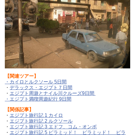
【関連ツアー】
・カイロとルクソール 5日間
・
デラックス・エジプト７日間
・
エジプト周遊とナイル川クルーズ9日間
・エジプト満喫周遊紀行 9日間
【関係記事】
・
エジプト旅行記 1 カイロ
・
エジプト旅行記 2 ルクソール
・
エジプト旅行記 3 エドフ、コム・オンボ
・
エジプト旅行記 5 ピラミッド！ ピラミッド！ ピラ