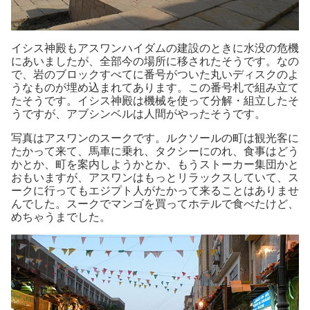
イシス神殿もアスワンハイダムの建設のときに水没の危機
にあいましたが、全部今の場所に移されたそうです。なの
で、岩のブロックすべてに番号がついた丸いディスクのよ
うなものが埋め込まれてあります。この番号札で組み立て
たそうです。イシス神殿は機械を使って分解・組立したそ
うですが、アブシンベルは人間がやったそうです。
写真はアスワンのスークです。ルクソールの町は観光客に
たかって来て、馬車に乗れ、タクシーにのれ、食事はどう
かとか、町を案内しようかとか、もうストーカー集団かと
おもいますが、アスワンはもっとリラックスしていて、ス
ークに行ってもエジプト人がたかって来ることはありませ
んでした。スークでマンゴを買ってホテルで食べたけど、
めちゃうまでした。