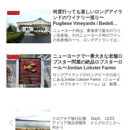
方、行ってみる価値はありますよ！第一弾 WHOLE FO...
何度行っても楽しいロングアイラ
アメリカ
ンドのワイナリー巡り〜
Pugliese Vineyards / Bedell
Cellars / Corey Creek Tap Room
ニューヨーク州は、東海岸で最大のワイ
ン生産地。そのニューヨーク州のワイン
の名産地の一つ、ロングアイランドは、
マンハッタンから日帰りで行ける便利さ
が魅力です。ロングアイランドの東の端
の北側の半島ノースフォークには、約40
ニューヨークで一番大きな老舗ロ
アメリカ
軒ものワイナリーが点在...
ブスター問屋の絶品ロブスターロ
ール〜Jordan Lobster Farms
ロングアイランドのロングビーチの近く
にあるJordan Lobster Farms（ジョーダ
ン・ロブスター・ファーム）は、創業
1938年の老舗ロブスター卸問屋さんが経
営するシーフード・レストランです。ジ
ョーダン・ロブスターは、私達が行った
こ...
クロアチア旅行記⑩ Day5: 11/23
アドリア海沿岸都市 ドゥブロブニクへ
向かう