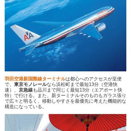
羽田空港新国際線ターミナル
は都心へのアクセスが至便
で、
東京モノレール
なら浜松町まで最短13分（空港快
速）、
京急線
も品川まで同じく最短13分（エアポート快
特）で行ける。また、新ターミナルそのものもガラス張り
で広々と明るく、移動しやすさを最優先に考えた機能的な
構造になっている。