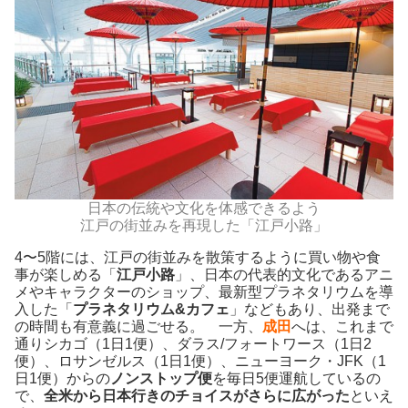
日本の伝統や文化を体感できるよう
江戸の街並みを再現した「江戸小路」
4〜5階には、江戸の街並みを散策するように買い物や食
事が楽しめる「
江戸小路
」、日本の代表的文化であるアニ
メやキャラクターのショップ、最新型プラネタリウムを導
入した「
プラネタリウム&カフェ
」などもあり、出発まで
の時間も有意義に過ごせる。 一方、
成田
へは、これまで
通りシカゴ（1日1便）、ダラス/フォートワース（1日2
便）、ロサンゼルス（1日1便）、ニューヨーク・JFK（1
日1便）からの
ノンストップ便
を毎日5便運航しているの
で、
全米から日本行きのチョイスがさらに広がった
といえ