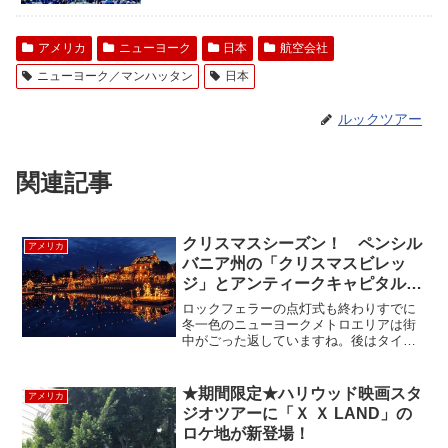
アメリカ
ニューヨーク
日本
航空会社
ニューヨーク／マンハッタン
日本
ルックツアー
関連記事
クリスマスシーズン！ ペンシル
アメリカ
バニア州の「クリスマスビレッ
ジ」とアンティークキャピタルと
もよばれる「アダムスタウン」へ
ロックフェラーの点灯式も終わりすでに
～
冬一色のニューヨークメトロエリアは街
中がごった返していますね。後はタイム
ズスクエアーのカウントダウンを待つ！
と行きたいところですが、ニューヨーク
近郊ではクリスマス関連のイベントが多
★期間限定★ハリウッド映画スタ
アメリカ
く開催されております。...
ジオツアーに「Ｘ Ｘ LAND」の
ロケ地が新登場！