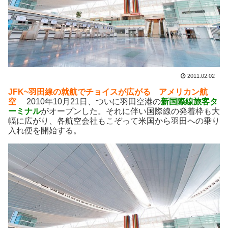
2011.02.02
JFK~羽田線の就航でチョイスが広がる アメリカン航
空
2010年10月21日、ついに羽田空港の
新国際線旅客タ
ーミナル
がオープンした。それに伴い国際線の発着枠も大
幅に広がり、各航空会社もこぞって米国から羽田への乗り
入れ便を開始する。