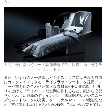
る。
人間工学に基づくシート調節機能で常に快適に過ごせるラ
イフラットシート
また、いずれの太平洋線もビジネスクラスには角度を自由
にカスタマイズできる「
ライフラットシート
」を採用。レ
ザーや布を組み合わせた贅沢な素材感やPC用電源、仕切
りを上げてプライベートな空間を作れるなど、細かな心配
りがうれしい最新のデザインだ。 路線網の拡大やスムー
ズなネットワークの充実、ターミナルやシートの機能性な
ど、常に変化し続ける
これからも乗る楽し
アメリカン航空
。