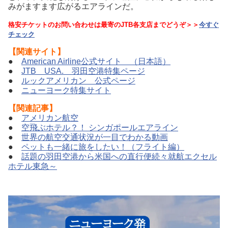
みがますます広がるエアラインだ。
格安チケットのお問い合わせは最寄のJTB各支店までどうぞ＞＞
今すぐ
チェック
【関連サイト】
●
American Airline公式サイト （日本語）
●
JTB USA. 羽田空港特集ページ
●
ルックアメリカン 公式ページ
●
ニューヨーク特集サイト
【関連記事】
●
アメリカン航空
●
空飛ぶホテル？！ シンガポールエアライン
●
世界の航空交通状況が一目でわかる動画
●
ペットも一緒に旅をしたい！（フライト編）
●
話題の羽田空港から米国への直行便続々就航エクセル
ホテル東急～