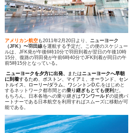
アメリカン航空
も2011年2月20日より、
ニューヨーク
（JFK）〜羽田線
を運航する予定だ。この便のスケジュー
ルは、JFK発が午後6時10分で羽田到着が翌日の午後10時
15分、復路の羽田発が午前6時40分でJFK到着が同日の午
前5時15分となっている
。
ニューヨークを
夕方に出発
、
または
ニューヨークへ
早朝
に到着
するため
、
ボストン、マイアミ、オーランド、セン
トルイス、ローリー/ダラム、ワシントンD.C.
をはじめと
するネットワーク都市間との
乗り継ぎもとても便利
だ。
もちろん、日本各地への乗り継ぎは
ワンワールド
の提携パ
ートナーである日本航空を利用すればスムーズに移動が可
能である。