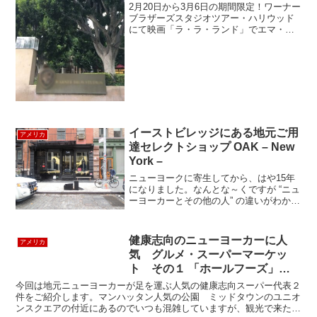
2月20日から3月6日の期間限定！ワーナー
ブラザーズスタジオツアー・ハリウッド
にて映画「ラ・ラ・ランド」でエマ・ス
トーン演じるミアがハリウッドで女優を
目指しオーディションを受けながら生活
のためにバイトしていたコーヒーショッ
プ「Café Su...
イーストビレッジにある地元ご用
アメリカ
達セレクトショップ OAK – New
York –
ニューヨークに寄生してから、はや15年
になりました。なんとな～くですが “ニュ
ーヨーカーとその他の人” の違いがわかる
ようになった今日この頃です。 ニューヨ
ークの人達は、出身エリアによって話し
方や身のこなし方、もしくは服装が全然
健康志向のニューヨーカーに人
アメリカ
ちがうので、...
気 グルメ・スーパーマーケッ
ト その１ 「ホールフーズ」
”WHOLE FOODS”
今回は地元ニューヨーカーが足を運ぶ人気の健康志向スーパー代表２
件をご紹介します。マンハッタン人気の公園 ミッドタウンのユニオ
ンスクエアの付近にあるのでいつも混雑していますが、観光で来た