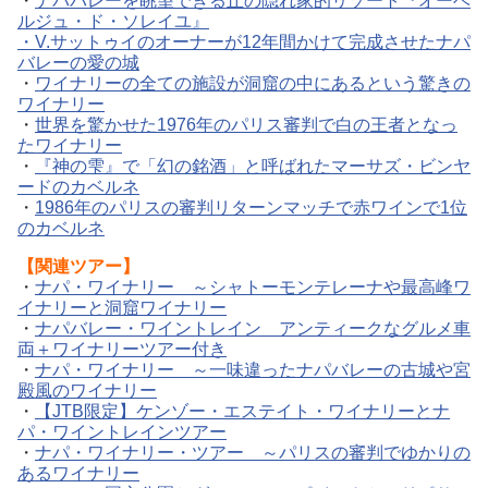
・
ナパバレーを眺望できる丘の隠れ家的リゾート『オーベ
ルジュ・ド・ソレイユ』
・V.サットゥイのオーナーが12年間かけて完成させたナパ
バレーの愛の城
・
ワイナリーの全ての施設が洞窟の中にあるという驚きの
ワイナリー
・
世界を驚かせた1976年のパリス審判で白の王者となっ
たワイナリー
・
『神の雫』で「幻の銘酒」と呼ばれたマーサズ・ビンヤ
ードのカベルネ
・
1986年のパリスの審判リターンマッチで赤ワインで1位
のカベルネ
【関連ツアー】
・
ナパ・ワイナリー ～シャトーモンテレーナや最高峰ワ
イナリーと洞窟ワイナリー
・
ナパバレー・ワイントレイン アンティークなグルメ車
両＋ワイナリーツアー付き
・
ナパ・ワイナリー ～一味違ったナパバレーの古城や宮
殿風のワイナリー
・
【JTB限定】ケンゾー・エステイト・ワイナリーとナ
パ・ワイントレインツアー
・
ナパ・ワイナリー・ツアー ～パリスの審判でゆかりの
あるワイナリー