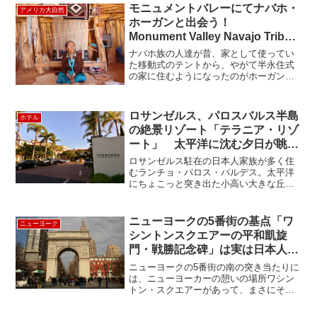
モニュメントバレーにてナバホ・
アメリカ大自然
ホーガンと出会う！
Monument Valley Navajo Tribal
Park
ナバホ族の人達が昔、家として使ってい
た移動式のテントから、やがて半永住式
の家に住むようになったのがホーガンで
す。これは、ナバホの言葉で“家”という意
味。九本の柱で支えられた丸い屋根に、
ナバホ砂岩をかぶせて水で固めると、彼
ロサンゼルス、パロスバルス半島
ホテル
等の生活の場が出来る...
の絶景リゾート「テラニア・リゾ
ート」 太平洋に沈む夕日が眺望
できるマルセドレストランもお薦
ロサンゼルス駐在の日本人家族が多く住
め！
むランチョ・パロス・バルデス。太平洋
にちょこっと突き出た小高い大きな丘が
なんとなく地中海的な気候と雰囲気もあ
って、ロサンゼルスでも有数の高級住宅
地です。そのパロスバルデス半島の突
ニューヨークの5番街の基点「ワ
ニューヨーク
先、つまり一番眺めの良いと...
シントンスクエアーの平和凱旋
門・戦勝記念碑」は実は日本人が
造った！？ 知られざる彫塑家・
ニューヨークの5番街の南の突き当たりに
川村吾蔵
は、ニューヨーカーの憩いの場所ワシン
トン・スクエアーがあって、まさにその
シンボルとなっているのが凱旋門です
ね。ストリートパフォーマーや、NYUの