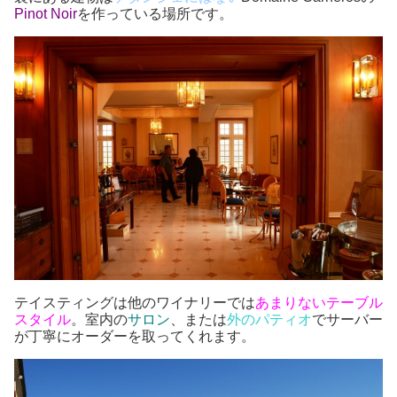
Pinot Noir
を作っている場所です。
テイスティングは他のワイナリーでは
あまりない
テーブル
スタイル
。室内の
サロン
、または
外のパティオ
でサーバー
が丁寧にオーダーを取ってくれます。