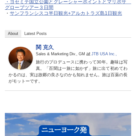
・ヨセミテ国立公園とグレーシャーポイントとマリポサ
グローブツアー３日間
・
サンフランシスコ半日観光+アルカトラズ島1日観光
About
Latest Posts
関 克久
at
Sales & Marketing Div., GM
JTB USA Inc.,
旅行のプロデュースに携わって30年。趣味は写
真。「百聞は一旅に如かず」旅に出て初めてわ
かるのは、実は故郷の良さなのかも知れません。旅は百薬の長
がモットーです。