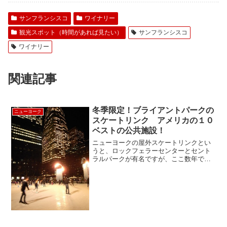
サンフランシスコ
ワイナリー
観光スポット（時間があれば見たい）
サンフランシスコ
ワイナリー
関連記事
冬季限定！ブライアントパークの
ニューヨーク
スケートリンク アメリカの１０
ベストの公共施設！
ニューヨークの屋外スケートリンクとい
うと、ロックフェラーセンターとセント
ラルパークが有名ですが、ここ数年で人
気を集めているのが、ブライアントパー
クに冬期のみオープンするスケートリン
ク。なぜ人気かというと…施設使用料が
無料！ MYスケート靴を...