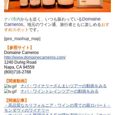
Domaine
ナパ市内
からも近く、いつも賑わっている
Carneros
。地元のワイン通、旅行者ともに楽しめる
おす
すめスポット
です。
[geo_mashup_map]
【参照サイト】
Domaine Carneros
http://www.domainecarneros.com/
1240 Duhig Road
Napa, CA 94559
(800)716-2788
【関連動画】
ナパ・ワイナリーざんまいツアーの動画をみる
ナパ・ワイントレインツアーの動画をみる
【関連記事】
・高品質なカリフォルニア・ワインの育ての親ロバート・
モンダヴィのワイナリー