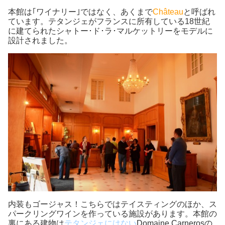
本館は｢ワイナリー｣ではなく、あくまで
Château
と呼ばれ
ています。テタンジェがフランスに所有している18世紀
に建てられたシャトー･ド･ラ･マルケットリーをモデルに
設計されました。
内装もゴージャス！こちらではテイスティングのほか、ス
パークリングワインを作っている施設があります。本館の
裏にある建物は
テタンジェにはない
Domaine Carnerosの