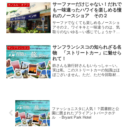
学生達でいつも賑わっている楽しい所で
サーファーだけじゃない！だれで
ホノルル・オアフ
す。パリの凱旋門にはそ...
も一味違ったハワイを楽しめる憧
れのノースショア その２
サーファでなくても楽しめるノースショ
アその２。ワイキキと一味違うのは、気
取りのないゆる～い感じでしょうか？店
構えも店員も、ふらっと入っても気軽に
話しかけてくる、、この感じがローカル
でいいですね！地元の人にも人気のメキ
サンフランシスコの知られざる名
サンフランシスコ
シカン・レストラン「チョ...
物 「ストリートカー」に魅せら
れて！
鉄さんも旅行好さんもいらっしゃ～い。
実は私、このストリートカーの知識はほ
ぼございません。ただ、ただ今回取材を
してみたら何ともまぁ、虜になりまし
た。 さて、サンフランシスコでの公共交
通機関にはバス、鉄道、皆に愛されるケ
ーブルカー。観光用に復活...
ファッショニスタに人気！？図書館と公
園に囲まれたブライアントパークホテ
ル - Bryant Park Hotel