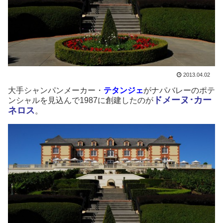
2013.04.02
大手シャンパンメーカー・
テタンジェ
がナパバレーのポテ
ドメーヌ･カー
ンシャルを見込んで1987に創建したのが
ネロス
。