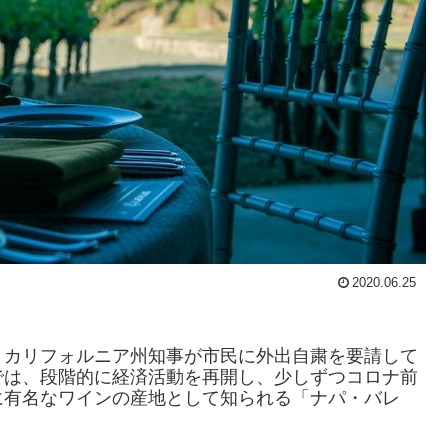
2020.06.25
、カリフォルニア州知事が市民に外出自粛を要請して
では、段階的に経済活動を再開し、少しずつコロナ前
に有名なワインの産地として知られる「ナパ・バレ