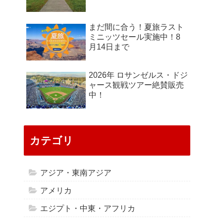
まだ間に合う！夏旅ラスト
ミニッツセール実施中！8
月14日まで
2026年 ロサンゼルス・ドジ
ャース観戦ツアー絶賛販売
中！
カテゴリ
アジア・東南アジア
アメリカ
エジプト・中東・アフリカ