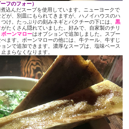
ノイ風ビーフのフォー）
16時間煮込んだスープを使用しています。ニューヨークで
などが、別皿にもられてきますが、ハノイハウスのハ
りつけ。たっぷりの刻みネギとパクチーの下には、
黒
タ
がたくさん隠れていました。好みで、自家製のチリ
。
ボーンマロー
はオプションで追加しました。スプー
食べます。ボーンマローの他には、牛テール、牛すじ
ションで追加できます。濃厚なスープは、塩味ベース
と止まらなくなります。