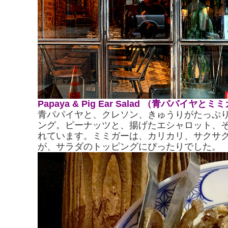
Papaya & Pig Ear Salad （青パパイヤ
青パパイヤと、クレソン、きゅうりがたっぷ
ング。ピーナッツと、揚げたエシャロット、
れています。ミミガーは、カリカリ、サクサ
が、サラダのトッピングにぴったりでした。