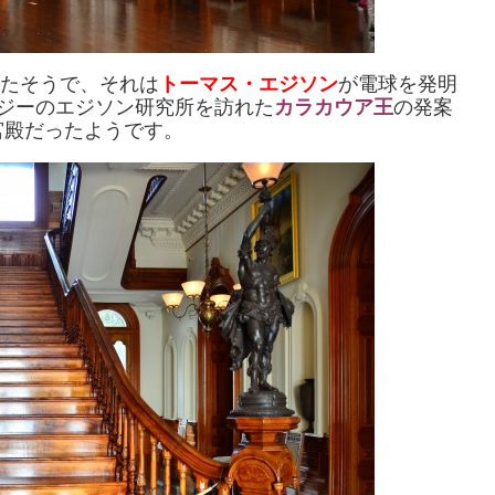
れたそうで、それは
トーマス・エジソン
が電球を発明
ジーのエジソン研究所を訪れた
カラカウア王
の発案
宮殿だったようです。