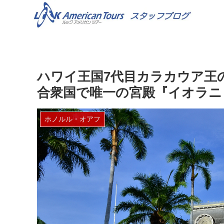
ハワイ王国7代目カラカウア王
合衆国で唯一の宮殿『イオラニ・パレ
ホノルル・オアフ