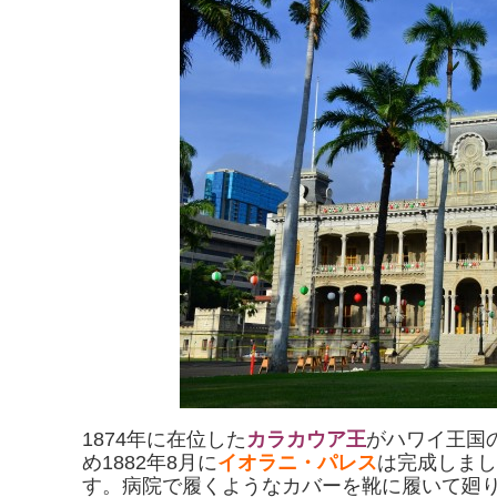
1874年に在位した
カラカウア王
がハワイ王国
め1882年8月に
イオラニ・パレス
は完成しまし
す。病院で履くようなカバーを靴に履いて廻