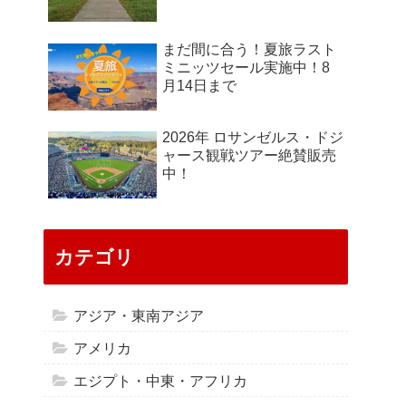
まだ間に合う！夏旅ラスト
ミニッツセール実施中！8
月14日まで
2026年 ロサンゼルス・ドジ
ャース観戦ツアー絶賛販売
中！
カテゴリ
アジア・東南アジア
アメリカ
エジプト・中東・アフリカ