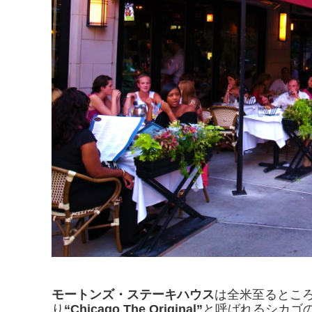
モートンズ・ステーキハウス
は全米至るとこ
り
“Chicago The Original”
と呼ばれるシカゴ