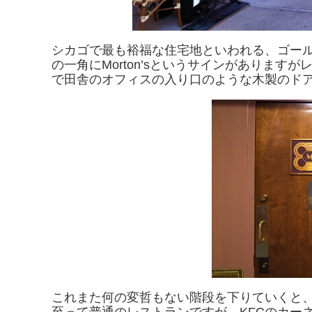
シカゴで最も裕福な住宅地といわれる、ゴー
の一角にMorton’sというサインがありま
で田舎のオフィスの入り口のような木製のド
これまた何の変哲もない階段を下りていくと、ありました！！
至って普通のレストランですが、KFCのカー