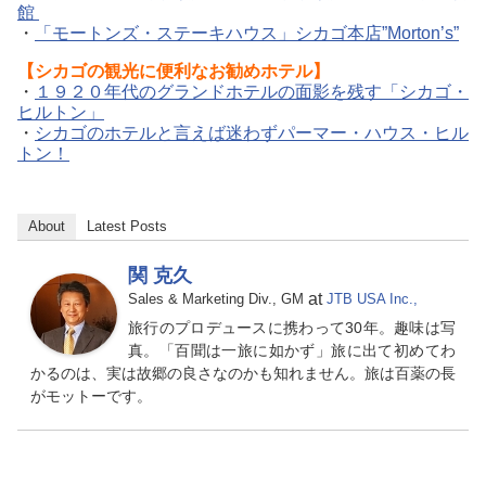
館
・
「モートンズ・ステーキハウス」シカゴ本店”Morton’s”
【シカゴの観光に便利なお勧めホテル】
・
１９２０年代のグランドホテルの面影を残す「シカゴ・
ヒルトン」
・
シカゴのホテルと言えば迷わずパーマー・ハウス・ヒル
トン！
About
Latest Posts
関 克久
at
Sales & Marketing Div., GM
JTB USA Inc.,
旅行のプロデュースに携わって30年。趣味は写
真。「百聞は一旅に如かず」旅に出て初めてわ
かるのは、実は故郷の良さなのかも知れません。旅は百薬の長
がモットーです。