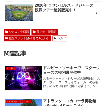
2026年 ロサンゼルス・ドジャース
観戦ツアー絶賛販売中！
シカゴ／中西部
美術館／博物館
観光スポット(必ず見てみたい）
シカゴ
関連記事
ドルビー・ソーホーで、スターウ
アメリカ
ォーズの特別展開催中
スターウォーズ・シリーズの第9作目「ス
ターウォーズ：スカイウォーカーの夜明
け」の12月20日の公開に先駆けて、ソー
ホーのドルビーのショールームで期間限
定で開催中のスターウォーズのエキシビ
ジョンに行ってきました。この特別展で
アトランタ コカコーラ博物館
は、ドルビーの最...
アトランタ、サウスカロライナ、南部
（World of Coca-Cola）