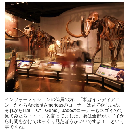
インフォーメイションの係員の方、「私はインディアア
ン、だからAncient Americasのコーナーは見て欲しいの、
それからHall Of Gems、Jadeのコーナーもスゴイので
見てみたら・・・」と言ってました。要は全部がスゴイか
ら時間をかけてゆっくり見たほうがいいですよ！ という
事ですね。