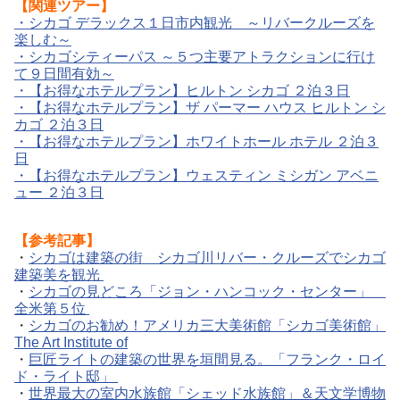
【関連ツアー】
・シカゴ デラックス１日市内観光 ～リバークルーズを
楽しむ～
・シカゴシティーパス ～５つ主要アトラクションに行け
て９日間有効～
・【お得なホテルプラン】ヒルトン シカゴ ２泊３日
・【お得なホテルプラン】ザ パーマー ハウス ヒルトン シ
カゴ ２泊３日
・【お得なホテルプラン】ホワイトホール ホテル ２泊３
日
・【お得なホテルプラン】ウェスティン ミシガン アベニ
ュー ２泊３日
【参考記事】
・
シカゴは建築の街 シカゴ川リバー・クルーズでシカゴ
建築美を観光
・
シカゴの見どころ「ジョン・ハンコック・センター」
全米第５位
・
シカゴのお勧め！アメリカ三大美術館「シカゴ美術館」
The Art Institute of
・
巨匠ライトの建築の世界を垣間見る。「フランク・ロイ
ド・ライト邸」
・
世界最大の室内水族館「シェッド水族館」＆天文学博物