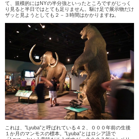
て、規模的にはNYの半分強といったところですがじっく
り見ると半日ではとても足りません。駆け足で展示物だけ
ザッと見ようとしても２－３時間はかかりますね。
これは、”Lyuba”と呼ばれている４２、０００年前の生後
１か月のマンモスの標本。”Lyuba”とはロシア語で