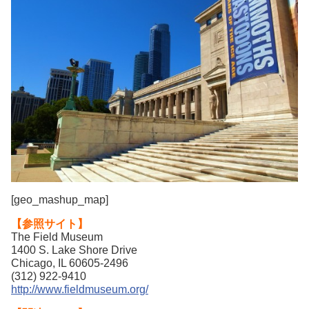
[geo_mashup_map]
【参照サイト】
The Field Museum
1400 S. Lake Shore Drive
Chicago, IL 60605-2496
(312) 922-9410
http://www.fieldmuseum.org/