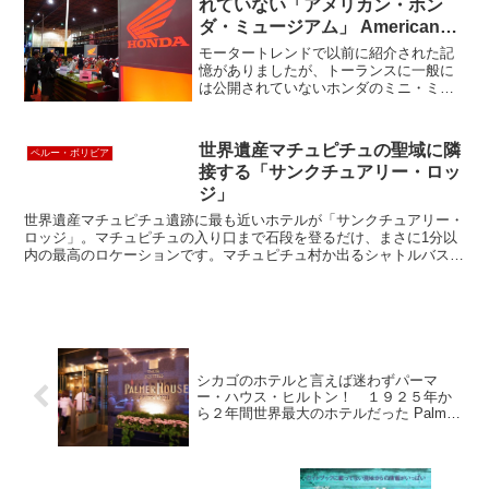
れていない「アメリカン・ホン
ダ・ミュージアム」 American
Honda Museum
モータートレンドで以前に紹介された記
憶がありましたが、トーランスに一般に
は公開されていないホンダのミニ・ミュ
ージアムがあります。いろんなPRのイベ
ントなどで使われるそうで、今回はサウ
スベイのJBA(Japanese Business Ass...
世界遺産マチュピチュの聖域に隣
ペルー・ボリビア
接する「サンクチュアリー・ロッ
ジ」
世界遺産マチュピチュ遺跡に最も近いホテルが「サンクチュアリー・
ロッジ」。マチュピチュの入り口まで石段を登るだけ、まさに1分以
内の最高のロケーションです。マチュピチュ村か出るシャトルバスが
Uターンして折り返すのも正にこのホテルも玄関前です。ロ...
シカゴのホテルと言えば迷わずパーマ
ー・ハウス・ヒルトン！ １９２５年か
ら２年間世界最大のホテルだった Palmer
House Hilton