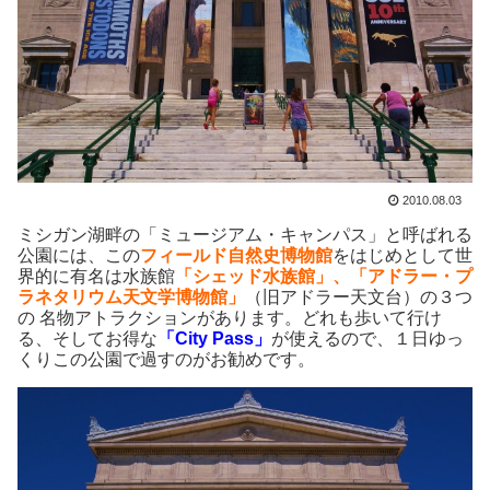
2010.08.03
ミシガン湖畔の「ミュージアム・キャンパス」と呼ばれる
公園には、この
フィールド自然史博物館
をはじめとして世
界的に有名は水族館
「シェッド水族館」、「アドラー・プ
ラネタリウム天文学博物館」
（旧アドラー天文台）の３つ
の 名物アトラクションがあります。どれも歩いて行け
る、そしてお得な
「City Pass」
が使えるので、１日ゆっ
くりこの公園で過すのがお勧めです。