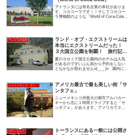
アトランタには有名企業の本社がありま
す。コカコーラです！！そしてコカコー
ラ博物館のような「World of Coca-Cola」
があります。 ここではコカコーラの歴史
から製造過程などが学べます。ロビーで
は白くま君がお出迎え！まずはコカコー
ラ...
ランド・オブ・エクストリームは
アメリカ大自然
本当にエクストリームだった！
３大国立公園を制覇！ 旅行記そ
の⑦
夏のヨセミテ国立公園内のホテルは人気
があるのでずいぶん前から予約をしない
となかなか取れませんo( _ _ )o 園内にホ
テルが取れなかった方は公園外となりま
すが、公園入り口からすぐのところにあ
るヨセミテビューロッジがお勧めです。
アメリカ最古で最も美しい街「サ
ニューメキシコ・サンタフェ・カールスバッド
このホテル、...
ンタフェ」
ニューメキシコ州最大の都市アルバカー
キーから北に１時間ドライブすると「サ
ンタフェ」があります。アメリカで２番
目に古い街であり、サンフランシスコや
サンアントニオと並び最も美しい街とし
て多くの人が訪れます。たった６３００
０人の街ですが、ギャラリ...
トーランスにある一般には公開さ
ロサンゼルス