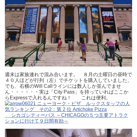
週末は家族連れで混み合います。 ８月の土曜日の昼時で
４０人ほどが行列（左）でチケットを購入していました。
でも、右横のWill Callラインには数人しか並んでませ
ん・・・・・・実は「City Pass」を持っていればここか
らExpressで入れるんですね！ これは便利。
シカゴシティーパス ～CHICAGOの５つ主要アトラク
ションに行けて９日間有効～