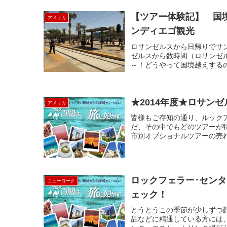
【ツアー体験記】 国
アメリカ
ンディエゴ観光
ロサンゼルスから日帰りでサ
ゼルスから数時間（ロサンゼル
～！どうやって国境越えするの
★2014年度★ロサ
アメリカ
皆様もご存知の通り、ルック
だ、その中でもどのツアーが
市別オプショナルツアーの売れ
ロックフェラー･セン
ニューヨーク
ェック！
とうとうこの季節が少しずつ
品などに精通している方には