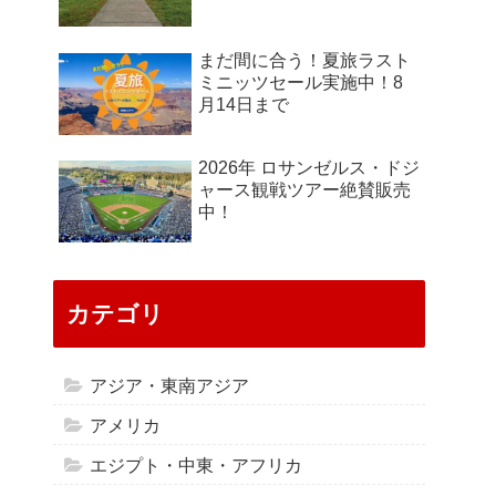
まだ間に合う！夏旅ラスト
ミニッツセール実施中！8
月14日まで
2026年 ロサンゼルス・ドジ
ャース観戦ツアー絶賛販売
中！
カテゴリ
アジア・東南アジア
アメリカ
エジプト・中東・アフリカ