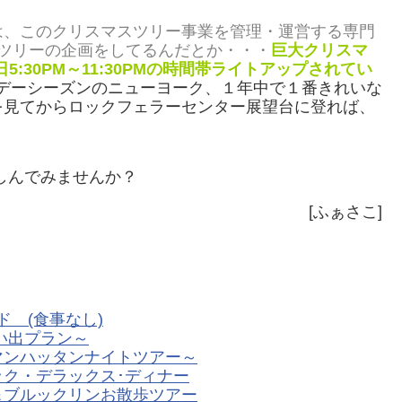
は、このクリスマスツリー事業を管理・運営する専門
ツリーの企画をしてるんだとか・・・
巨大クリスマ
日
5:30PM
～
11:30PM
の時間帯ライトアップされてい
で）ホリデーシーズンのニューヨーク、１年中で１番きれいな
を見てからロックフェラーセンター展望台に登れば、
しんでみませんか？
[ふぁさこ]
 (食事なし)
い出プラン～
マンハッタンナイトツアー～
ク・デラックス･ディナー
＆ブルックリンお散歩ツアー