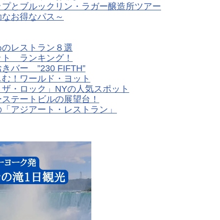
ップとブルックリン・ラガー醸造所ツアー
効なお得なパス～
めのレストラン８選
ット ランキング！
 ”230 FIFTH”
しむ！ワールド・ヨット
ザ・ロック」NYの人気スポット
ーステートビルの展望台！
の「アジアート・レストラン」