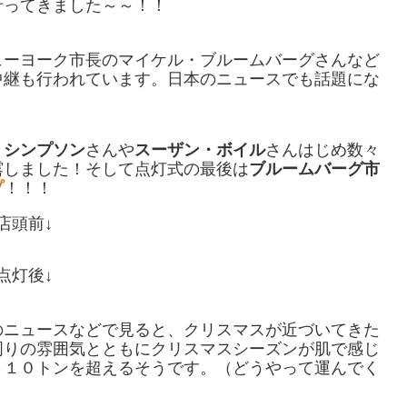
行ってきました～～！！
ューヨーク市長のマイケル・ブルームバーグさんなど
中継も行われています。日本のニュースでも話題にな
・シンプソン
さんや
スーザン・ボイル
さんはじめ数々
露しました！そして点灯式の最後は
ブルームバーグ市
プ
！！！
店頭前↓
点灯後↓
のニュースなどで見ると、クリスマスが近づいてきた
周りの雰囲気とともにクリスマスシーズンが肌で感じ
さ１０トンを超えるそうです。（どうやって運んでく