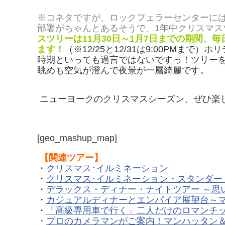
※コネタですが、ロックフェラーセンターに
部署がちゃんとあるそうで、1年中クリスマス
スツリーは
11
月
30
日～
1
月
7
日までの期間、毎
ます！
（※12/25と12/31は9:00PMま
時期といっても過言ではないですっ！ツリー
眺めも空気が澄んで夜景が一層綺麗です。
ニューヨークのクリスマスシーズン、ぜひ楽
[geo_mashup_map]
【関連ツアー】
・
クリスマス･イルミネーション
・
クリスマス･イルミネーション・スタンダード
・
デラックス・ディナー・ナイトツアー ～思
・
カジュアルディナーとエンパイア展望台～
・
「高級専用車で行く」二人だけのロマンチッ
・
プロのカメラマンがご案内！マンハッタン