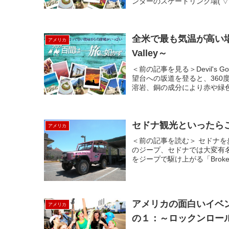
ンターのスケートリンク場('▽'*)
全米で最も気温が高い場
アメリカ
Valley～
＜前の記事を見る＞Devil's Go
望台への坂道を登ると、360
溶岩、銅の成分により赤や緑色.
セドナ観光といったらこれ！
アメリカ
＜前の記事を読む＞ セドナ
のジープ、セドナでは大変有
をジープで駆け上がる「Broken
アメリカの面白いイベ
アメリカ
の１：～ロックンロー