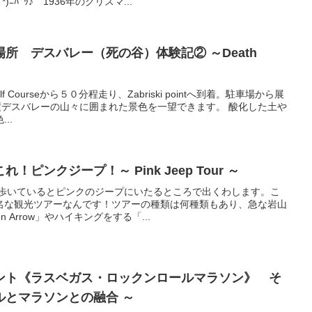
ﾆﾊﾟｯ♪ 1936年のクリスマ...
所 デスバレー（死の谷）体験記② ～Death
lf Courseから５０分程走り、Zabriski pointへ到着。駐車場から展
度デスバレーの山々に囲まれた景色を一望できます。 酸化した土や
..
ピンクジープ！～ Pink Jeep Tour ～
を歩いているとピンクのジープにいたるところで出くわします。こ
名な観光ツアーなんです！ツアーの種類は何種類もあり、急な岩山
 Arrow」やハイキングをする「...
ント《ラスベガス・ロックンロールマラソン》 そ
ルとマラソンとの融合 ～