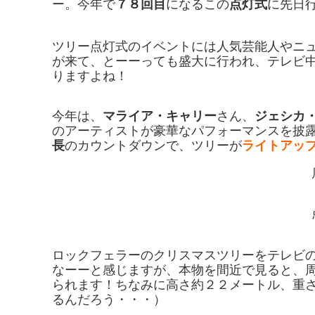
ー。今年で
７８回目
になるこの
点灯式
に先日
ツリー点灯式のイベントには人気芸能人やニ
が来て、とーーっても盛大に行われ、テレビ
りますよね！
今年は、
マライア・キャリー
さん、
ジェシカ
のアーティストが豪華なパフォーマンスを披
長
のカウントダウンで、ツリーが
ライトアッ
ロックフェラーのクリスマスツリーをテレビ
なーーと感じますが、本物を間近で見ると、
られます！ちなみに高さ約２２メートル、重
るんだろう・・・）