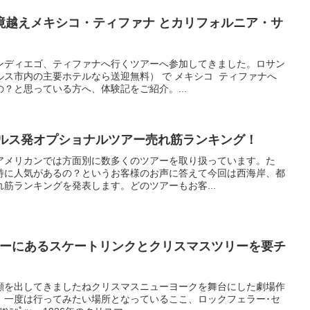
境越えメキシコ・ティファナ とカリフォルニア・サ
ンディエゴ、ティファナへ行くツアーへ参加してきました。ロサン
ス市内の主要ホテルなら送迎無料） で メキシコ ティファナへ
？と思っている方へ、体験記をご紹介。...
ンゼルス発オプショナルツアー売れ筋ランキング！
アメリカンでは方面別に数多くのツアーを取り扱っています。た
特に人気があるの？というお客様のお声に答えて今回は西海岸、都
筋ランキングを発表します。どのツアーもお客...
ターにあるスケートリンクとクリスマスツリーを要チ
顔を出してきましたねクリスマスニューヨークを舞台にした劇場作
、一度は行ってみたい場所となっているここ、ロックフェラー･セ