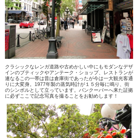
クラシックなレンガ道路や古めかしい中にもモダンなデザ
インのブティックやアンテーク・ショップ、レストランが
連なるこの一帯は昔は倉庫街であったが今は一大観光客通
りに大変身。1977年製の蒸気時計が１５分毎に鳴り、街
のシンボルとして立っています。バンクーバーへ来た証拠
に必ずここで記念写真を撮ることをお勧めします！