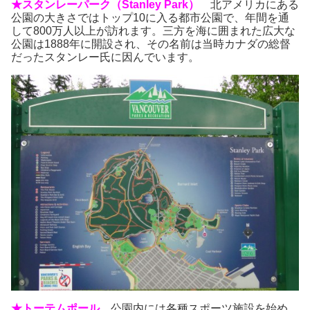
★スタンレーパーク（Stanley Park）
北アメリカにある
公園の大きさではトップ10に入る都市公園で、年間を通
して800万人以上が訪れます。三方を海に囲まれた広大な
公園は1888年に開設され、その名前は当時カナダの総督
だったスタンレー氏に因んでいます。
★トーテムポール
公園内には各種スポーツ施設を始め、