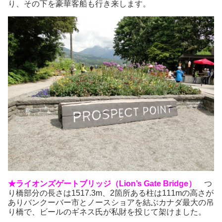
り、その下を豪華客船も行き来します。
★ライオンズゲートブリッジ（Lion’s Gate Bridge）
つ
り橋部分の長さは1517.3m、2箇所ある柱は111mの高さが
ありバンクーバー市とノースショアを結ぶカナダ最大の吊
り橋で、ビールのギネス氏が私財を投じて架けました。