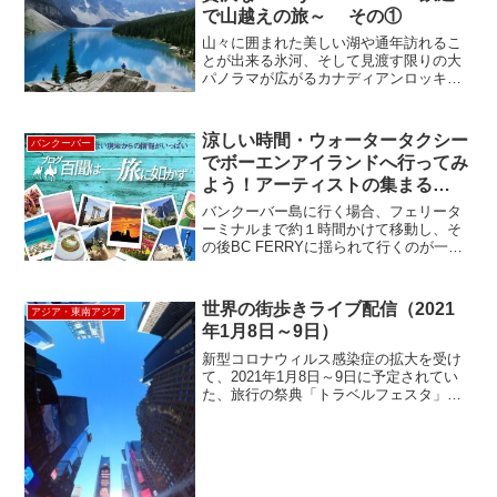
で山越えの旅～ その①
山々に囲まれた美しい湖や通年訪れるこ
とが出来る氷河、そして見渡す限りの大
パノラマが広がるカナディアンロッキ
ー。今回は通常コースに豪旅客列車『ロ
ッキーマウンテニア号 バンクーバー～バ
ンフ間』をつけたツアーに参加してきま
涼しい時間・ウォータータクシー
バンクーバー
した！【8/16発】カナ...
でボーエンアイランドへ行ってみ
よう！アーティストの集まる
島 ”Bowen Island”
バンクーバー島に行く場合、フェリータ
ーミナルまで約１時間かけて移動し、そ
の後BC FERRYに揺られて行くのが一般
的ですが、バンクーバーから一番近い
島・ボーエンアイランドへは、グランビ
ルアイランドからウォータータクシーで
世界の街歩きライブ配信（2021
アジア・東南アジア
直行もできます。その...
年1月8日～9日）
新型コロナウィルス感染症の拡大を受け
て、2021年1月8日～9日に予定されてい
た、旅行の祭典「トラベルフェスタ」の
中止が発表されました。気軽に海外旅行
ができない状態が続くなか、このイベン
トを楽しみにされていた方も多いのでは
ないでしょうか。 ...