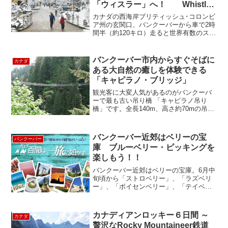
「ウィスラー」へ！ Whistler,
Canada
カナダの西海岸ブリティッシュ･コロンビ
ア州の玄関口、バンクーバーから車で2時
間半（約120キロ）走ると世界有数のスキ
ーリゾート、ウィスラーがあります。
2010年冬季オリンピックの開催地として
記憶にもまだ新しいウィスラーは、スキ
バンクーバー市内からすぐそばに
カナダ
ーヤーの為に長...
ある大自然の癒しを体験できる
「キャピラノ・ブリッジ」
観光客に大変人気があるのがバンクーバ
ーで最も古い吊り橋 「キャピラノ吊り
橋」です。全長140m、高さ約70mの吊り
橋がキャピラノ峡谷をまたいでいま
す。 左右に揺れるのが何ともエキサイ
ティングなものです。ここでは渓谷渡り
バンクーバー近郊はベリーの宝
バンクーバー
のみならず、大木から大...
庫 ブルーベリー・ピッキングを
楽しもう！！
バンクーバー近郊はベリーの宝庫。6月中
旬頃から「ストロベリー」、「ラズベリ
ー」、「ボイセンベリー」、「テイベリ
ー」、「ブラック・カラント」、「ブラ
ックベリー」、「ブルーベリー」と8月中
旬頃までベリーピッキングが楽しめま
カナディアンロッキー６日間 ～
カナダ
す。今回は、バンクーバ...
贅沢なRocky Mountaineer鉄道