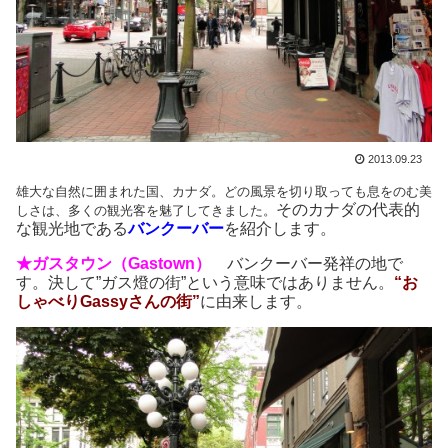
2013.09.23
雄大な自然に囲まれた国、カナダ。どの風景を切り取っても息をのむ美
そのカナダの代表的
しさは、多くの観光客を魅了してきました。
な観光地である
バンクーバー
を紹介します。
★ガスタウン（Gastown）
バンクーバー発祥の地で
す。決して”ガス燈の街”という意味ではありません。
“お
しゃべりGassyさんの街”
に由来します。