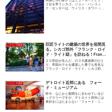
高層ビルの多さではニューヨークと１，
２位を争うシカゴ。ジョン・ハンコッ
ク・センターは、ウィリス・タワー（シ
アーズタワー）、トランプ・インターナ
ショナル・ホテル＆タワー、AONセンタ
ーに継いで地上４５７メートルと、シカ
ゴで第４位の高さを誇って...
巨匠ライトの建築の世界を垣間見
シカゴ／中西部
る。シカゴ郊外「フランク・ロイ
ド・ライト邸」を訪ねる！Frank
Lloyd Wright House
２０世紀が生んだ、の３大建築家のひと
り、帝国ホテルを建築した事でも有名な
フランク・ロイド・ライト。シカゴ郊外
のオーク・パークにある彼の家とアトリ
エは、彼を世界的な建築家に成長させた
場所です。 オークパークに入ると、一目
デトロイト近郊にある フォー
シカゴ／中西部
でライトの設計と分かる...
ド・ミュージアム
昨今、なにかと新聞をにぎわせているビ
ッグスリーですが、デトロイト郊外には
車好きにはたまらない「フォード・ミュ
ージアム」があります。 車だけでなく
汽車、電車、飛行機、耕作機、蒸気発電