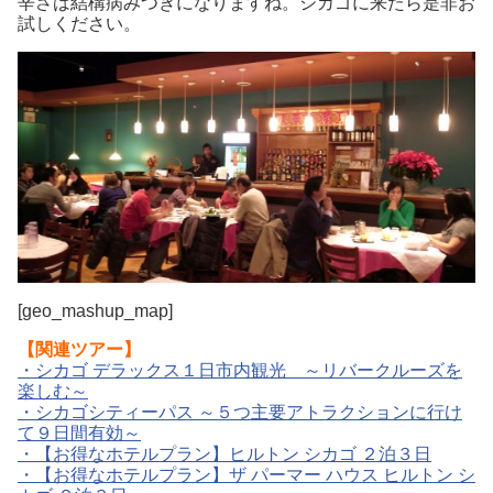
辛さは結構病みつきになりますね。シカゴに来たら是非お
試しください。
[geo_mashup_map]
【関連ツアー】
・シカゴ デラックス１日市内観光 ～リバークルーズを
楽しむ～
・シカゴシティーパス ～５つ主要アトラクションに行け
て９日間有効～
・【お得なホテルプラン】ヒルトン シカゴ ２泊３日
・【お得なホテルプラン】ザ パーマー ハウス ヒルトン シ