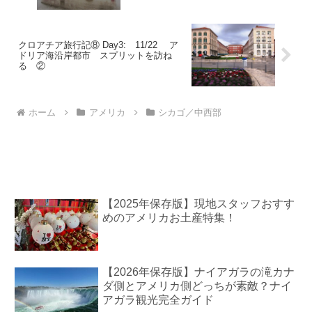
クロアチア旅行記⑧ Day3: 11/22 ア
ドリア海沿岸都市 スプリットを訪ね
る ②
ホーム
アメリカ
シカゴ／中西部
【2025年保存版】現地スタッフおすす
めのアメリカお土産特集！
【2026年保存版】ナイアガラの滝カナ
ダ側とアメリカ側どっちが素敵？ナイ
アガラ観光完全ガイド