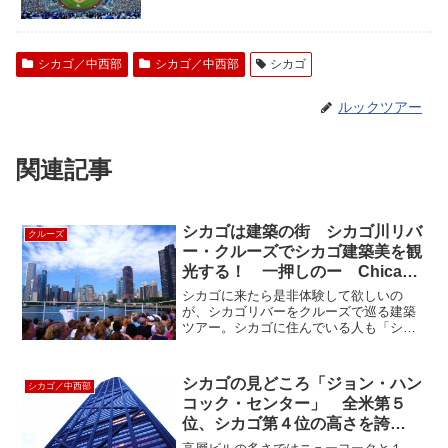
シカゴ／中西部
シカゴ／中西部
シカゴ
ルックツアー
関連記事
シカゴは建築の街 シカゴ川リバ
クルーズ
ー・クルーズでシカゴ建築美を観
光する！ 一押しのー Chicago
Architecture River Cruise
シカゴに来たら是非体験して欲しいの
が、シカゴリバーをクルーズで巡る建築
ツアー。シカゴに住んでいる人も「シカ
ゴってビジネスの街だから、観光すると
ころってあんまり・・・ ・」という人
が多いんですが、「でも建築クルー
シカゴの見どころ「ジョン・ハン
シカゴ／中西部
ズ、、あれはスゴイ！ 迫力ある...
コック・センター」 全米第５
位、シカゴ第４位の高さを誇
る”John Hancock Center”