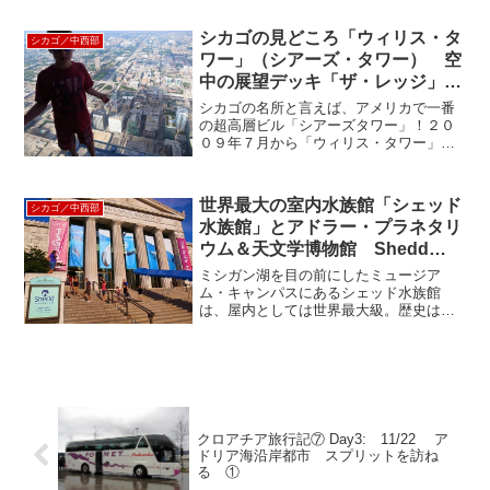
機など産業の発展に貢献した機械の全て
が陳列されていて、家族で...
シカゴの見どころ「ウィリス・タ
シカゴ／中西部
ワー」（シアーズ・タワー） 空
中の展望デッキ「ザ・レッジ」は
体験マストです。
シカゴの名所と言えば、アメリカで一番
の超高層ビル「シアーズタワー」！２０
０９年７月から「ウィリス・タワー」に
名前が変わってますが、ご存知でした
か？でもタクシードライバーもホテルス
タッフも「シアーズタワー」で通じま
世界最大の室内水族館「シェッド
シカゴ／中西部
す。２００９年の７月に変わっ...
水族館」とアドラー・プラネタリ
ウム＆天文学博物館 Shedd
Aquarium & Adler Planetarium
ミシガン湖を目の前にしたミュージア
Astronomy Museum
ム・キャンパスにあるシェッド水族館
は、屋内としては世界最大級。歴史は古
く、ジョン・シェッド氏が＄３ミリオン
を寄付して１９３０年に完成したもので
す。２００５年と２００７年には訪問者
が世界一多い水族館となり、今...
クロアチア旅行記⑦ Day3: 11/22 ア
ドリア海沿岸都市 スプリットを訪ね
る ①