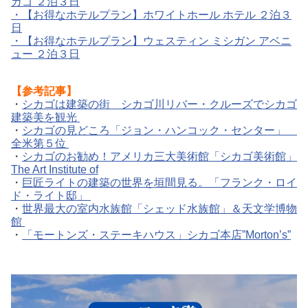
カゴ ２泊３日
・【お得なホテルプラン】ホワイトホール ホテル ２泊３
日
・【お得なホテルプラン】ウェスティン ミシガン アベニ
ュー ２泊３日
【参考記事】
・
シカゴは建築の街 シカゴ川リバー・クルーズでシカゴ
建築美を観光
・
シカゴの見どころ「ジョン・ハンコック・センター」
全米第５位
・
シカゴのお勧め！アメリカ三大美術館「シカゴ美術館」
The Art Institute of
・
巨匠ライトの建築の世界を垣間見る。「フランク・ロイ
ド・ライト邸」
・
世界最大の室内水族館「シェッド水族館」＆天文学博物
館
・
「モートンズ・ステーキハウス」シカゴ本店”Morton’s”