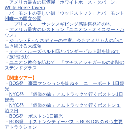
・
アメリカ最古の居酒屋「ホワイトホース・タバーン」
White Horse Tavern
・
バーモントの美しい街「ウッドストック」とバーモント
州唯一の国立公園
・
「プリマス」 サンクスギビング感謝祭発祥の地
・
アメリカ最古のレストラン「ユニオン・オイスター・ハ
ウス」
・
ジョン・F・ケネディーの生家。今もアメリカ人の心に
生き続ける大統領
・
テディ・ルーズベルト邸とバンダービルト邸を訪ねて
（旅行記①）
・
ユニオン教会を訪ねて 「マチスとシャガールの奇跡の
ステンドグラス
【関連ツアー】
・
BOS発 豪華マンションを訪ねる ニューポート 1日観
光
・
NYC発 「鉄道の旅」アムトラックで行くボストン1日
観光
・
NYC発 「鉄道の旅」アムトラックで行くボストン１
泊２日
・
BOS発 ボストン1日観光
・
BOS発 ボストンシティーパス ～BOSTONの６つ主要
アトラクション