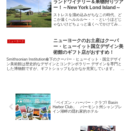
ランドワイナリー＆果物狩りツア
ー！～New York Lond Island～
ストレスを溜め込みがちなこの時代、ど
こか遠くへルルル〜・・・というほどじ
ゃないけどちょっと遠くへでかけてみた
い、というときがありますよね。 私も
気晴らしに郊外へ行ってみたいな〜と思
っていたところへ「旬の果物狩りとワイ
ニューヨークのお土産はクーパ
ニューヨーク
ナリーを訪ねて」というツ...
ー・ヒューイット国立デザイン美
術館のギフト店がおすすめ！
Smithsonian Institution傘下のクーパー・ヒューイット・国立デザイ
ン美術館は歴史的なデザインとコンテンポラリー デザインを専門と
した博物館ですが、ギフトショップもなかなか充実しています。 近
代美術館のギフト店もお土産選び...
「ベイズン・ハーバー・クラブ/ Basin
Harbor Club」 バーモント州シャンプレ
イン湖畔の隠れ家的ホテル