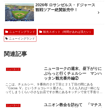
2026年 ロサンゼルス・ドジャース
観戦ツアー絶賛販売中！
ニューイングランド
観光スポット（時間があれば見たい）
ニューイングランド
関連記事
ニューヨークの週末、昼下がりに
ニューヨーク
ぶらっと行くチェルシー マンハ
ッタン観光番外編②
ここは、チェルシー、９番街の２０丁目と２１丁目の間にある
「Cocoa V」というチョコレート屋さん。 ５人も入れば一杯にな
ってしまうくらい小さなお店ですが奥にあるキッチンで全て手造りで
造っています。１個がだいたい＄２．７５ですが、口の中に...
ユニオン教会を訪ねて 「マチス
ニューヨーク