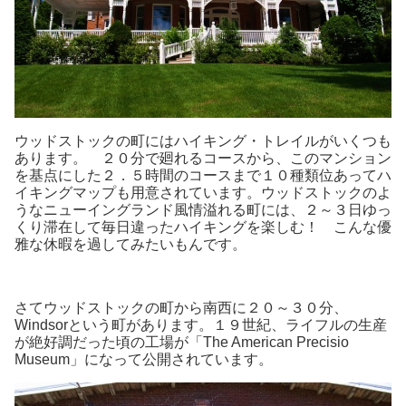
ウッドストックの町にはハイキング・トレイルがいくつも
あります。 ２０分で廻れるコースから、このマンション
を基点にした２．５時間のコースまで１０種類位あってハ
イキングマップも用意されています。ウッドストックのよ
うなニューイングランド風情溢れる町には、２～３日ゆっ
くり滞在して毎日違ったハイキングを楽しむ！ こんな優
雅な休暇を過してみたいもんです。
さてウッドストックの町から南西に２０～３０分、
Windsorという町があります。１９世紀、ライフルの生産
が絶好調だった頃の工場が「The American Precisio
Museum」になって公開されています。