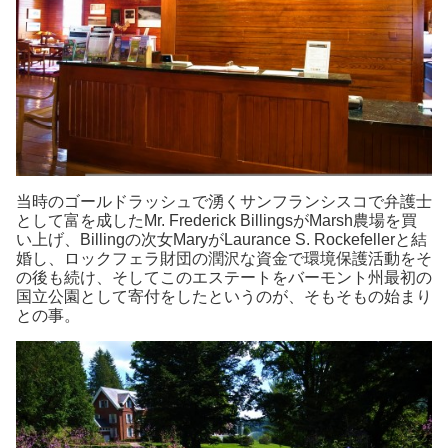
当時のゴールドラッシュで湧くサンフランシスコで弁護士
として富を成したMr. Frederick BillingsがMarsh農場を買
い上げ、Billingの次女MaryがLaurance S. Rockefellerと結
婚し、ロックフェラ財団の潤沢な資金で環境保護活動をそ
の後も続け、そしてこのエステートをバーモント州最初の
国立公園として寄付をしたというのが、そもそもの始まり
との事。