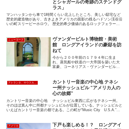
とシャガールの奇跡のステンドグ
ラス」
マンハッタンから車で1時間くらい北上したところ、美しい邸宅など
歴史的建造物があり、古きよきアメリカの面影の残るハドソン渓谷沿
いの町スリーピーホロウ。 歴史的希少価値のあるロックフェラー
邸・フィリップスバーグマナーと同じく、大変有名なユニオン...
ヴァンダービルト博物館・美術
ニューヨーク
館 ロングアイランドの豪邸を訪
ねて
今から２００年前の１７９４年に生ま
れ、蒸気船や鉄道の一大帝国を築いた大
富豪、コーネリアス・ヴァンダービルト
の長男、ウィリアム・バンダービルトの
そのまた長男の次男、ウィリアムス・キ
サム・バンダービルト２世が建てたのが
カントリー音楽の中心地 テネシ
アトランタ、サウスカロライナ、南部
この「サマー・レジデンス」...
ー州ナッシュビル “アメリカ人の
心の故郷”
カントリー音楽の中心地 ナッシュビル東西に広がるテネシー州。
そのほぼ真ん中に州都ナッシュビルが位置している。ナッシュビルと
いえばカントリー音楽の都である。この町が“Music City U.S.A.”と
呼ばれるようになったのは、1960年...
下戸も楽しめる！？ ロングアイ
アメリカ