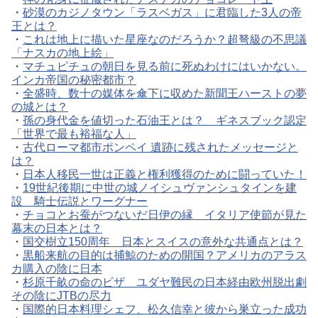
・
砂漠のカジノタウン「ラスベガス」に君臨した3人の帝
王とは？
・
これは地上に描いた星座なのだろうか？超弩級の不思議
「ナスカの地上絵」
・
マチュピチュの朝日を見る前に死ぬわけにはいかない。
インカ帝国の秘密都市？
・
全盛時、数十の媒体を傘下に収めた新聞王ハーストの夢
の城とは？
・
孫の身代金を値切った石油王とは？ ギネスブック認定
「世界で最も裕福な人」
・
古代ローマ都市ポンペイ 遺跡に残されたメッセージと
は？
・
日本人移民一世は正義と権利獲得のために闘っていた！
・
19世紀後期に中世の城ノイシュヴァンシュタインを建
設 騎士伝説とワーグナー
・
チョコとお蚕がつないだ日伊の縁 イタリア使節が見た
幕末の日本とは？
・
国交樹立150周年 日本とスイスの意外な共通点とは？
・
黒船来航の目的は捕鯨のための開国？アメリカのアラス
カ購入の陰に日本
・
杉原千畝の命のビザ ユダヤ難民の日本経由欧州脱出劇
その陰にJTBの尽力
・
国際的日本料理シェフ、松久信幸と彼から巣立った成功