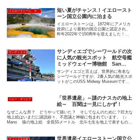
短い夏がチャンス！イエロースト
イエローストーン、サウスダコタ
ーン国立公園内に泊まる
イエローストーンは、1872年にアメリカ
政府により最初の国立公園と認定され、
昨年2022年で150周年を迎えました！昨
年は多くの観光客が見込まれていました
が、シーズン到来したばかりの6月に大雨
による被害のため10日間公園を閉鎖、そ
サンディエゴでシーワールドの次
サンディエゴ
の後もしば...
に人気の観光スポット 航空母艦
ミッドウェイー博物館 San
Diego USS Midway Museum
サンディエゴと言えば、世界的に有名な
シーワールドですが、2番人気の観光スポ
ットがこのUSS Midway Museumです。
USSというのは、United States Ship ア
メリカ海軍艦艇という意味だそうです。
空母ミッドウェイーは第...
「世界遺産」～謎のナスカの地上
ペルー・ボリビア
絵～ 百聞は一見にしかず！
なぜこんな所？ どうやって描いた？ そしてなんのために？巨大な
地上絵はいまだに諸説紛々、不思議と神秘に包まれています。（↓
Mano 猿の地上絵 全長55メートル 北斗七生を地上で表すものと
いう説もある）1939年に発見されたナスかの地上...
世界遺産イエローストーン国立公
アメリカ大自然