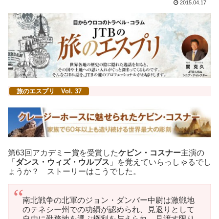
2015.04.17
旅のエスプリ Vol. 37
第63回アカデミー賞を受賞した
ケビン・コスナー
主演の
「
ダンス・ウィズ・ウルブス
」を覚えていらっしゃるでし
ょうか？ ストーリーはこうでした。
南北戦争の北軍のジョン・ダンバー中尉は激戦地
のテネシー州での功績が認められ、見返りとして
自由に勤務地を選ぶ権利を与えられ、見渡す限り