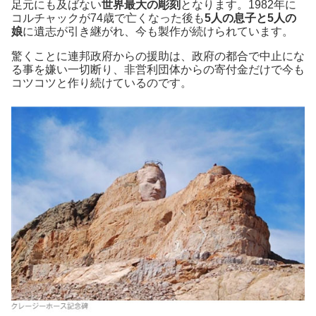
足元にも及ばない
世界最大の彫刻
となります。1982年に
コルチャックが74歳で亡くなった後も
5人の息子と5人の
娘
に遺志が引き継がれ、今も製作が続けられています。
驚くことに連邦政府からの援助は、政府の都合で中止にな
る事を嫌い一切断り、非営利団体からの寄付金だけで今も
コツコツと作り続けているのです。