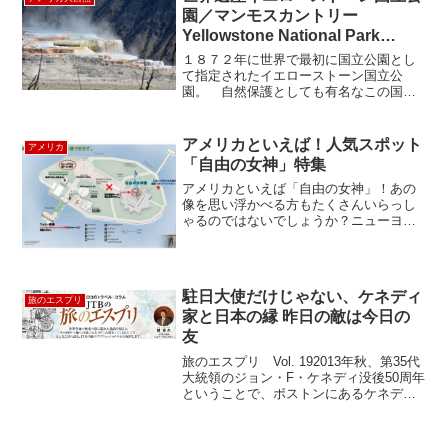
園／マンモスカントリー
Yellowstone National Park
Mammoth Country
１８７２年に世界で最初に国立公園とし
て指定されたイエローストーン国立公
園。 自然保護としても有名なこの国立
公園の中は数字の「８の字」に道路が舗
装されていて、上の部分を「アッパール
ープ」、下の部分を「ロウワーループ」
アメリカといえば！人気スポット
アメリカ
と呼ばれています。ロウワー...
「自由の女神」特集
アメリカといえば「自由の女神」！あの
像を思い浮かべる方もたくさんいらっし
ゃるのではないでしょうか？ニューヨー
クに来たら、一度は写真に収めてほしい
「自由の女神🗽」。現地ガイドお勧めの
写真撮影スポットや、自由の女神だけじ
ゃない、ちょっとしたエ...
駐日大使だけじゃない、ケネディ
旅のエスプリ
家と日本の縁 昨日の敵は今日の
友
旅のエスプリ Vol. 192013年秋、第35代
大統領のジョン・F・ケネディ没後50周年
ということで、ボストンにあるケネディ
図書館をはじめ、アメリカでは実にさま
ざまな追悼企画が開催されました。テレ
ビではダラスでの大統領暗殺の謎に迫る