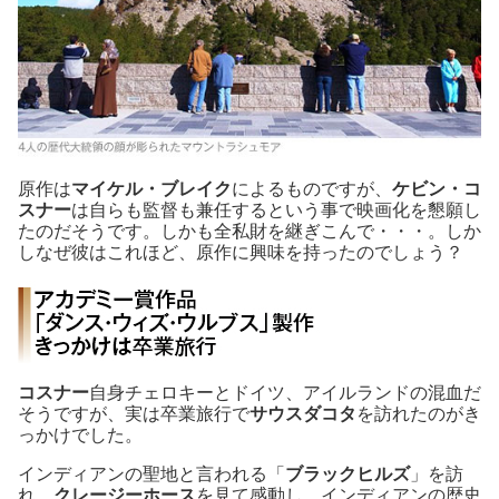
原作は
マイケル・ブレイク
によるものですが、
ケビン・コ
スナー
は自らも監督も兼任するという事で映画化を懇願し
たのだそうです。しかも全私財を継ぎこんで・・・。しか
しなぜ彼はこれほど、原作に興味を持ったのでしょう？
コスナー
自身チェロキーとドイツ、アイルランドの混血だ
そうですが、実は卒業旅行で
サウスダコタ
を訪れたのがき
っかけでした。
インディアンの聖地と言われる「
ブラックヒルズ
」を訪
れ、
クレージーホース
を見て感動し、インディアンの歴史