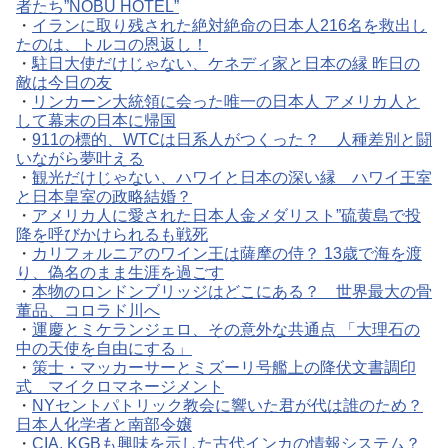
者たち”NOBU HOTEL”
・
イランに取り残された絶対絶命の日本人216名を救出し
たのは、トルコの恩返し！
・
駐日大使だけじゃない、ケネディ家と日本の縁 昨日の
敵は今日の友
・
リンカーン大統領に会った唯一の日本人 アメリカ人と
して幕末の日本に帰国
・
911の標的、WTCは日系人がつくった？ 人種差別と闘
いながら夢叶える
・
観光だけじゃない、ハワイと日本の深い縁 ハワイ王室
と日本皇室の政略結婚？
・
アメリカ人に愛された日本人金メダリスト”硫黄島で投
降を呼びかけられるも戦死
・
カリフォルニアのワイン王は薩摩の侍？ 13歳で海を渡
り、偽名のまま生涯を過ごす
・
本物のロンドンブリッジはどこにある？ 世界最大の骨
董品、コロラド川へ
・
運慶とミケランジェロ、その意外な共通点 「大理石の
中の天使を自由にする」
・
策士・マッカーサーとミズーリ号艦上の降伏文書調印
式 マイクロマネージメント
・
NYセントパトリック教会に響いた君が代は誰のため？
日本人化学者と南部令嬢
・
CIA, KGBも興味を示した古代インカの情報システム？