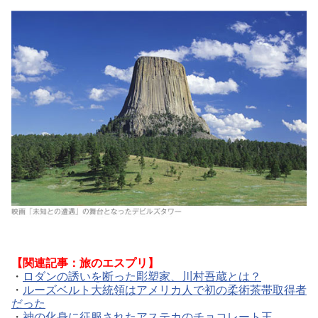
【関連記事：旅のエスプリ】
・
ロダンの誘いを断った彫塑家、川村吾蔵とは？
・
ルーズベルト大統領はアメリカ人で初の柔術茶帯取得者
だった
・
神の化身に征服されたアステカのチョコレート王