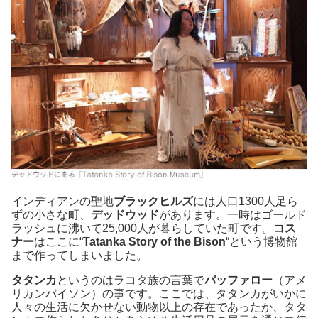
インディアンの聖地
ブラックヒルズ
には人口1300人足ら
ずの小さな町、
デッドウッド
があります。一時はゴールド
ラッシュに沸いて25,000人が暮らしていた町です。
コス
ナー
はここに“
Tatanka Story of the Bison
“という博物館
まで作ってしまいました。
タタンカ
というのはラコタ族の言葉で
バッファロー
（アメ
リカンバイソン）の事です。ここでは、タタンカがいかに
人々の生活に欠かせない動物以上の存在であったか、タタ