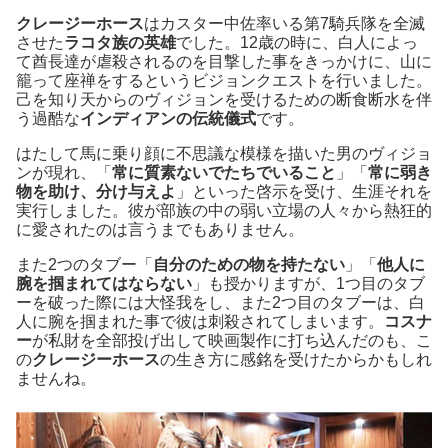
クレージーホース
はカスター中佐率いる第7騎兵隊を全滅
させた
ラコタ族の英雄
でした。12歳の時に、白人によっ
て酋長達が虐殺されるのを目撃した事をきっかけに、山に
籠って座禅をするというビジョンクエストを行いました。
己を知り天からのヴィジョンを受けるための断食断水を伴
う過酷な
インディアンの伝統儀式
です。
はたして馬に乗り顔に不思議な模様を描いた男のヴィジョ
ンが現れ、「
常に質素ないでたちでいること
」「
常に弱き
物を助け、分け与えよ
」といった啓示を受け、生涯それを
実行しました。彼が部族の中の弱い立場の人々から熱狂的
に愛されたのは言うまでもありません。
また2つのタブー「
自分のための物を持たない
」「
他人に
腕を掴まれてはならない
」も授かりますが、1つ目のタブ
ーを破った際には大怪我をし、また2つ目のタブーは、白
人に腕を掴まれた事で彼は刺殺されてしまいます。
コスナ
ー
が私財を全部投げ出して映画製作に打ち込んだのも、こ
の
クレージーホース
の生き方に感銘を受けたからかもしれ
ませんね。