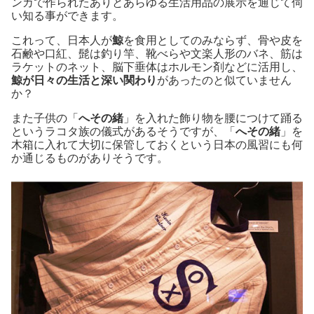
ンカで作られたありとあらゆる生活用品の展示を通じて伺
い知る事ができます。
これって、日本人が
鯨
を食用としてのみならず、骨や皮を
石鹸や口紅、髭は釣り竿、靴べらや文楽人形のバネ、筋は
ラケットのネット、脳下垂体はホルモン剤などに活用し、
鯨が日々の生活と深い関わり
があったのと似ていません
か？
また子供の「
へその緒
」を入れた飾り物を腰につけて踊る
というラコタ族の儀式があるそうですが、「
へその緒
」を
木箱に入れて大切に保管しておくという日本の風習にも何
か通じるものがありそうです。