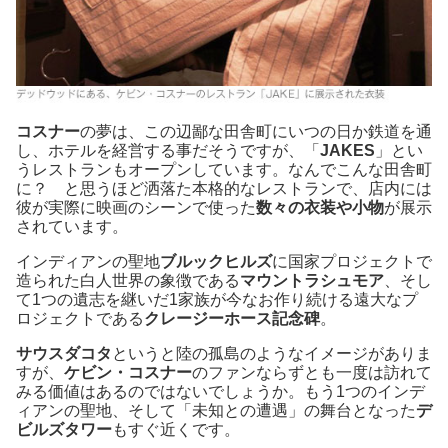
コスナー
の夢は、この辺鄙な田舎町にいつの日か鉄道を通
し、ホテルを経営する事だそうですが、「
JAKES
」とい
うレストランもオープンしています。なんでこんな田舎町
に？ と思うほど洒落た本格的なレストランで、店内には
彼が実際に映画のシーンで使った
数々の衣装や小物
が展示
されています。
インディアンの聖地
ブルックヒルズ
に国家プロジェクトで
造られた白人世界の象徴である
マウントラシュモア
、そし
て1つの遺志を継いだ1家族が今なお作り続ける遠大なプ
ロジェクトである
クレージーホース記念碑
。
サウスダコタ
というと陸の孤島のようなイメージがありま
すが、
ケビン・コスナー
のファンならずとも一度は訪れて
みる価値はあるのではないでしょうか。もう1つのインデ
ィアンの聖地、そして「未知との遭遇」の舞台となった
デ
ビルズタワー
もすぐ近くです。