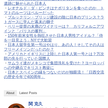
遺跡に魅せられた日本人
・
レオナルド・ダ・ビンチはナポリタンを食べたのか ト
マトのルーツはペルーだった
・
ブルックリン・ブリッジ建設の陰に日本のプリンス？ラ
トガースに学んだ幕末の獅子
・
ペリー提督の末裔のワイナリーは？ カリフォルニアワ
インと「パリスの審判」
・
150年前米女性を熱狂させた日本人男性アイドル？「侍
を一目見よう」NYで大歓迎
・
日本人留学生第一号はやはり、あの人！そしてその人は
フリーメイソンだったのか？
・
アメリカとイギリスに上陸した日本人第一号とは？万次
郎の先を行っていた国際人
・
サムライ達がメキシコで集団洗礼を受けた？ヨーロッパ
への中継点でキリスト教徒に
・
日本とスペインの縁をつないだのが独眼流！「日西交流
の歴史今年で400周年」
About
Latest Posts
関 克久