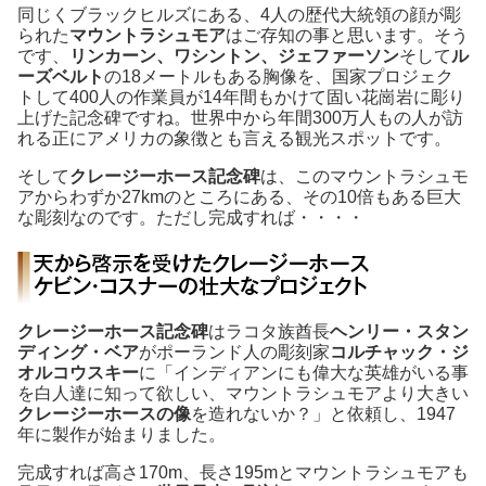
同じくブラックヒルズにある、4人の歴代大統領の顔が彫
られた
マウントラシュモア
はご存知の事と思います。そう
です、
リンカーン、ワシントン、ジェファーソン
そして
ル
ーズベルト
の18メートルもある胸像を、国家プロジェク
トして400人の作業員が14年間もかけて固い花崗岩に彫り
上げた記念碑ですね。世界中から年間300万人もの人が訪
れる正にアメリカの象徴とも言える観光スポットです。
そして
クレージーホース記念碑
は、このマウントラシュモ
アからわずか27kmのところにある、その10倍もある巨大
な彫刻なのです。ただし完成すれば・・・・
クレージーホース記念碑
はラコタ族酋長
ヘンリー・スタン
ディング・ベア
がポーランド人の彫刻家
コルチャック・ジ
オルコウスキー
に「インディアンにも偉大な英雄がいる事
を白人達に知って欲しい、マウントラシュモアより大きい
クレージーホースの像
を造れないか？」と依頼し、1947
年に製作が始まりました。
完成すれば高さ170m、長さ195mとマウントラシュモアも