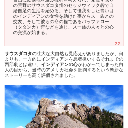
の荒野のサウスダコタ州のセッジウィック砦で自
給自足の生活を始める。そして怪我をした青い目
のインディアンの女性を助けた事からスー族との
交友、そして彼らの命の糧であるバッファロー
（タタンカ）狩などを通じ、スー族の人々との心
の交流が始まる。
サウスダコタ
の壮大な大自然も見応えがありましたが、何
よりも、一方的にインディアンを悪者扱いするそれまでの
西部劇とは違い、
インディアンの心
がわかってしまった白
人の目から、当時のアメリカ社会を批判するという斬新な
ストーリーも高く評価されました。