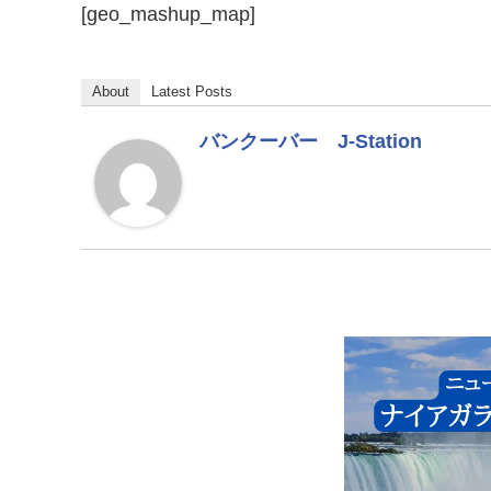
[geo_mashup_map]
About
Latest Posts
バンクーバー J-Station