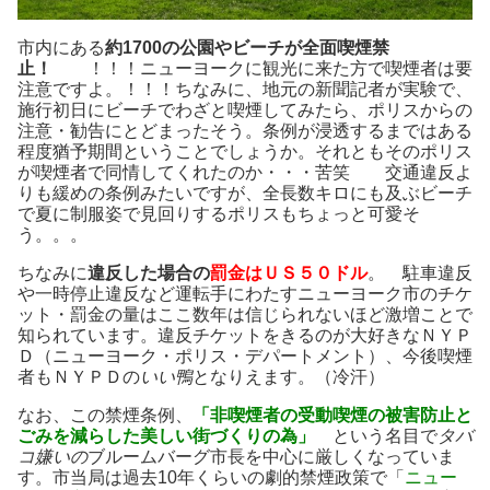
市内にある
約1700の公園やビーチが全面喫煙禁
止！
！！！ニューヨークに観光に来た方で喫煙者は要
注意ですよ。！！！ちなみに、地元の新聞記者が実験で、
施行初日にビーチでわざと喫煙してみたら、ポリスからの
注意・勧告にとどまったそう。条例が浸透するまではある
程度猶予期間ということでしょうか。それともそのポリス
が喫煙者で同情してくれたのか・・・苦笑 交通違反よ
りも緩めの条例みたいですが、全長数キロにも及ぶビーチ
で夏に制服姿で見回りするポリスもちょっと可愛そ
う。。。
ちなみに
違反した場合の
罰金はＵＳ５０ドル
。 駐車違反
や一時停止違反など運転手にわたすニューヨーク市のチケ
ット・罰金の量はここ数年は信じられないほど激増ことで
知られています。違反チケットをきるのが大好きなＮＹＰ
Ｄ（ニューヨーク・ポリス・デパートメント）、今後喫煙
者もＮＹＰＤの
いい鴨
となりえます。（冷汗）
なお、この禁煙条例、
「非喫煙者の受動喫煙の被害防止と
ごみを減らした美しい街づくりの為」
という名目で
タバ
コ嫌いの
ブルームバーグ市長を中心に厳しくなっていま
す。市当局は過去10年くらいの劇的禁煙政策で「
ニュー