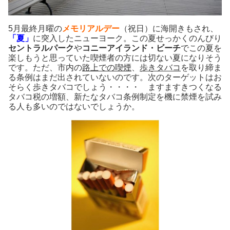
5月最終月曜の
メモリアルデー
（祝日）に海開きもされ、
「夏」
に突入したニューヨーク。この夏せっかくのんびり
セントラルパーク
や
コニーアイランド・ビーチ
でこの夏を
楽しもうと思っていた喫煙者の方には切ない夏になりそう
です。ただ、市内の
路上での喫煙
、
歩きタバコ
を取り締ま
る条例はまだ出されていないのです。次のターゲットはお
そらく歩きタバコでしょう・・・・ ますますきつくなる
タバコ税の増額、新たなタバコ条例制定を機に禁煙を試み
る人も多いのではないでしょうか。