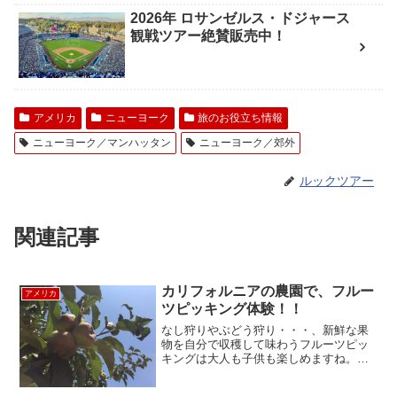
2026年 ロサンゼルス・ドジャース
観戦ツアー絶賛販売中！
アメリカ
ニューヨーク
旅のお役立ち情報
ニューヨーク／マンハッタン
ニューヨーク／郊外
ルックツアー
関連記事
カリフォルニアの農園で、フルー
アメリカ
ツピッキング体験！！
なし狩りやぶどう狩り・・・、新鮮な果
物を自分で収穫して味わうフルーツピッ
キングは大人も子供も楽しめますね。サ
ンフランシスコは都会のイメージが強い
ですが、農業王国・カリフォルニアの一