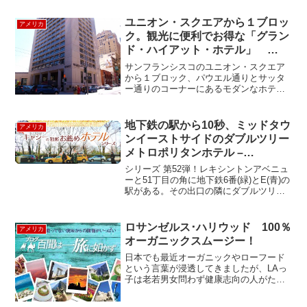
都市です。ちょっと郊外へ車を走らせれ
ば、のどかなアメリカの田...
ユニオン・スクエアから１ブロッ
アメリカ
ク。観光に便利でお得な「グラン
ド・ハイアット・ホテル」
Grand Hyatt San Francisco
サンフランシスコのユニオン・スクエア
から１ブロック、パウエル通りとサッタ
ー通りのコーナーにあるモダンなホテ
ル、グランド・ハイアット。サンフラン
シスコの風物詩、チャイナ・タウンも直
ぐ近くです。ロビーはこじんまりしてい
地下鉄の駅から10秒、ミッドタウ
アメリカ
ますが、その分人通りも少な...
ンイーストサイドのダブルツリー
メトロポリタンホテル –
DoubleTree by Hilton
シリーズ 第52弾！レキシントンアベニュ
Metropolitan Hotel
ーと51丁目の角に地下鉄6番(緑)とE(青)の
駅がある。その出口の隣にダブルツリー
メトロポリタンがある。大型ヒルトンチ
ェーンの一つのブランドである“ダブルツ
リー”なので、誰もが安心して宿泊でき
ロサンゼルス･ハリウッド 100％
アメリカ
る。20...
オーガニックスムージー！
日本でも最近オーガニックやローフード
という言葉が浸透してきましたが、LAっ
子は老若男女問わず健康志向の人がたく
さんいます！アメリカ人といえばステー
キ、ハンバーガー、フライドポテトとい