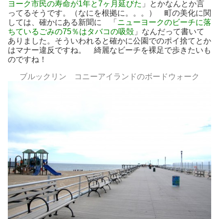
ヨーク市民の寿命が1年と7ヶ月延びた
」とかなんとか言
ってるそうです。（なにを根拠に。。。） 町の美化に関
しては、確かにある新聞に 「
ニューヨークのビーチに落
ちているごみの75％はタバコの吸殻
」なんだって書いて
ありました。そういわれると確かに公園でのポイ捨てとか
はマナー違反ですね。 綺麗なビーチを裸足で歩きたいも
のですね！
ブルックリン コニーアイランドのボードウォーク