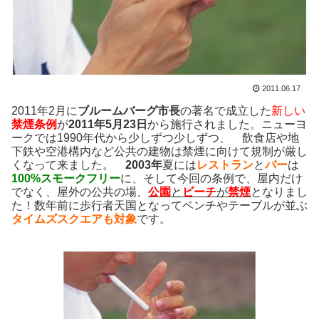
2011.06.17
2011年2月に
ブルームバーグ市長
の著名で成立した
新しい
禁煙条例
が
2011年5月23日
から施行されました。ニューヨ
ークでは1990年代から少しずつ少しずつ、 飲食店や地
下鉄や空港構内など公共の建物は禁煙に向けて規制が厳し
くなって来ました。
2003年
夏には
レストラン
と
バー
は
100%スモークフリー
に、そして今回の条例で、屋内だけ
でなく、屋外の公共の場、
公園
と
ビーチ
が
禁煙
となりまし
た！数年前に歩行者天国となってベンチやテーブルが並ぶ
タイムズスクエア
も対象
です。