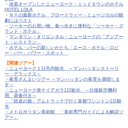
・
改装オープンしたニューヨーク・ミッドタウンのホテル
HOTEL LOLA
・
ＮＹの最新ホテル ブロードウィー・ミュージカルの観
劇にはベスト
・
ソーホーのお買い物、食べ歩きに便利な「ソーホー・グ
ランド・ホテル」
・
マンダリン・オリエンタル・ニューヨークの「アジアー
ト・レストラン」
・
ホテル・バーの新しいかたち「エース・ホテル・ロビ
ー・バー」パワー・スポット
【関連ツアー】
・
ニューヨーク１日市内観光 ～マンハッタンストーリ
ー・デラックス～
・
夜景ざんまいツアー ～マンハッタンの夜景を満喫しま
す～
・
ニューヨーク発ナイアガラ1日観光 ～往復航空機利
用、昼食付き～
・
「鉄道の旅」アムトラックで行く首都ワシントン1日観
光
・
メトロポリタン美術館 「美術専門ガイドによる解説ツ
アー」