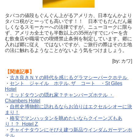
タバコの値段もぐんぐん上がるアメリカ、日本なんかより
タバコ税がとーっても高いです！！ 日本でもだんだん厳
しくなるスモーカーへの法律ですが、ニューヨークに限ら
ず、アメリカ全土でも半数以上の35州がすでにバーを含
む飲食店や職場での喫煙禁止条例を制定しています。郷に
入れば郷に従え ではないですが、ご旅行の際はその土地
の法に触れるようなことがないよう気をつけましょう。
[by: カワ]
【関連記事】
・
古き良きＮＹの時代を感じるグラマシーパークホテル
・
セント ジャイル ホテル, ザ コート ・St Giles
Hotel
・
ミッドタウンの隠れ家？チャンバーズホテル ・
Chambers Hotel
・
自然史博物館に訪れるならお泊りはエクセルシオーに決
まり！
・
格安でマンハッタンを眺めたいならクイーンズもあ
り！？ Hotel Z
・
チャイナタウンにそびえ建つ新品ウインダムガーデンホ
テル