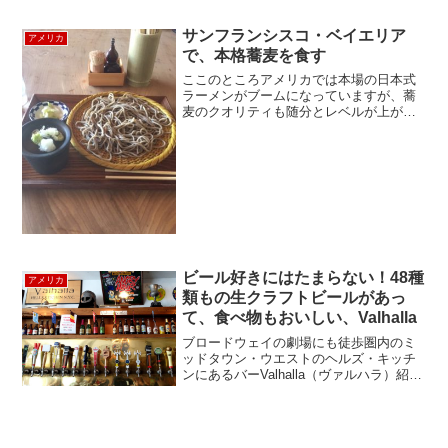
うのはもう時代遅れ！？今やビーガン、
ベジタリアン、マクロ...
サンフランシスコ・ベイエリア
アメリカ
で、本格蕎麦を食す
ここのところアメリカでは本場の日本式
ラーメンがブームになっていますが、蕎
麦のクオリティも随分とレベルが上がっ
てきました。サンフランシスコ対岸、オ
ークランドに本格的な日本蕎麦屋さんが
オープンしたとの噂。関東出身の筆者は
いてもたってもいられず、...
ビール好きにはたまらない！48種
アメリカ
類もの生クラフトビールがあっ
て、食べ物もおいしい、Valhalla
ブロードウェイの劇場にも徒歩圏内のミ
ッドタウン・ウエストのヘルズ・キッチ
ンにあるバーValhalla（ヴァルハラ）紹介
します。このバー、48種類の生クラフト
ビールが自慢です。このずらりと並ん
だ、タップを見てくだい。見たことも聞
いたこともない...