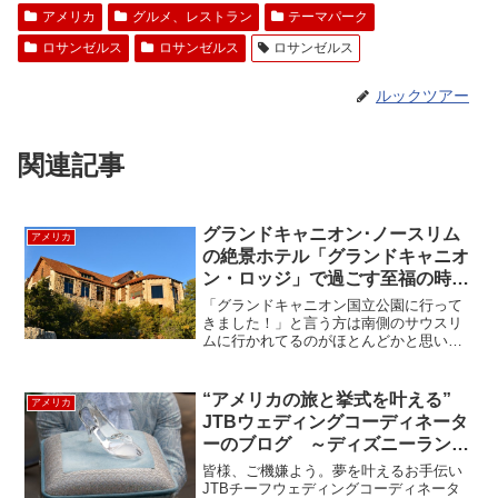
アメリカ
グルメ、レストラン
テーマパーク
ロサンゼルス
ロサンゼルス
ロサンゼルス
ルックツアー
関連記事
グランドキャニオン･ノースリム
アメリカ
の絶景ホテル「グランドキャニオ
ン・ロッジ」で過ごす至福の時
間。Grand Canyon Lodge North
「グランドキャニオン国立公園に行って
Rim
きました！」と言う方は南側のサウスリ
ムに行かれてるのがほとんどかと思いま
す。サウスリムは年々観光客が増え、夏
や祭日のピークシーズンは車を駐車する
のも大変な程、大賑わい。そんな喧騒の
“アメリカの旅と挙式を叶える”
アメリカ
中でなく静かにグランドキ...
JTBウェディングコーディネータ
ーのブログ ～ディズニーランド
パーク・ディズニーフェアリーテ
皆様、ご機嫌よう。夢を叶えるお手伝い
ールウェディング～③
JTBチーフウェディングコーディネータ