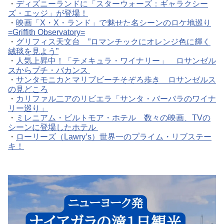
・
ディズニーランドに「スターウォーズ：ギャラクシー
ズ・エッジ」が登場！
・
映画「X・X・ランド」で魅せた名シーンのロケ地巡り
=Griffith Observatory=
・
グリフィス天文台 ”ロマンチックにオレンジ色に輝く
絨毯を見よう”
・
人気上昇中！「テメキュラ・ワイナリー」 ロサンゼル
スからプチ・バカンス
・
サンタモニカとマリブビーチそぞろ歩き ロサンゼルス
の見どころ
・
カリファル二アのリビエラ「サンタ・バーバラのワイナ
リー巡り」
・
ミレニアム・ビルトモア・ホテル 数々の映画、TVの
シーンに登場したホテル
・
ローリーズ（Lawry’s）世界一のプライム・リブステー
キ！