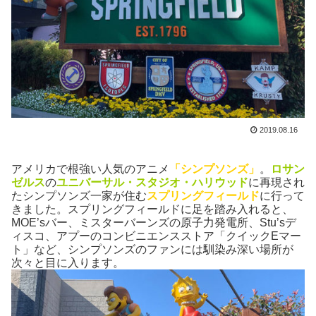
2019.08.16
アメリカで根強い人気のアニメ
「シンプソンズ」
。
ロサン
ゼルス
の
ユニバーサル・スタジオ・ハリウッド
に再現され
たシンプソンズ一家が住む
スプリングフィールド
に行って
きました。スプリングフィールドに足を踏み入れると、
MOE’sバー、ミスターバーンズの原子力発電所、Stu’sデ
ィスコ、アプーのコンビニエンスストア「クイックEマー
ト」など、シンプソンズのファンには馴染み深い場所が
次々と目に入ります。