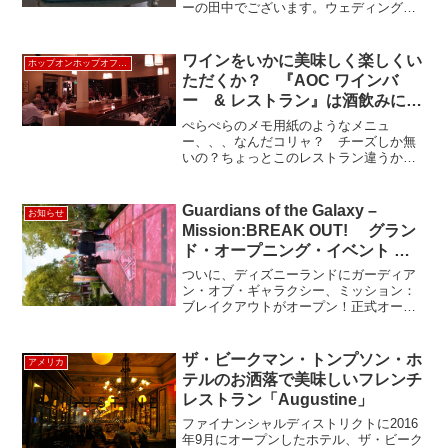
ーの田中でございます。ウェディングプ
ログも、いよいよ第3弾！！第1弾、第2弾
とブログを読んで頂きました方々にお礼
を申し上げると共に第3弾もお付き合い頂
ワインをいかに美味しく楽しくい
ホップオンホップオフLA
ければ幸いです。...
ただくか？ 『AOC ワインバ
ー & レストラン』は酒飲みには
たまらないレストラン AOC
ぺらぺらのメモ用紙のようなメニュ
Wine Bar Restaurant《ホップオ
ー、、、なんだコリャ？ チーズしか無
いの？ちょっとこのレストラン違うか
ンホップオフ観光バス＝11番停留
も・・・いやいや、ウェイトレスのチー
所》
ズやお勧めの説明を聞くと・・ムム！
これは気合が入ってるな・・・・！チー
Guardians of the Galaxy –
お知らせ
ズ専用の冷蔵庫どーんと置いてあ...
Mission:BREAK OUT! グラン
ド・オープニング・イベント @
ディズニーランド MAY25 2017
ついに、ディズニーランドにガーディア
ン・オブ・ギャラクシー、ミッション：
ブレイクアウトがオープン！正式オープ
ンは5月27日（土曜日）ですが、メディア
及び関係者を集めてのグランド・オープ
ン・イベントに参加してきました。招待
ザ・ビークマン・トンプソン・ホ
アメリカ
されたのは、クリエー...
テルのお洒落で美味しいフレンチ
レストラン「Augustine」
ファイナンシャルディストリクトに2016
年9月にオープンしたホテル、ザ・ビーク