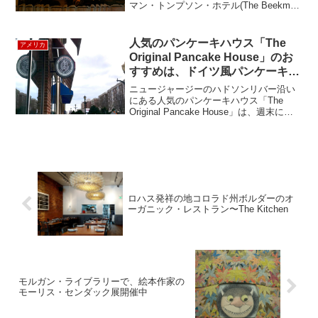
マン・トンプソン・ホテル(The Beekman
Thompson Hotel)の1階にある、素敵なフ
レンチレストラン『Augustine』をご紹
介。August...
人気のパンケーキハウス「The
アメリカ
Original Pancake House」のお
すすめは、ドイツ風パンケーキの
ダッチベイビー
ニュージャージーのハドソンリバー沿い
にある人気のパンケーキハウス「The
Original Pancake House」は、週末には
行列ができるほどの人気なお店。1953年
にオレゴン州ポートランドに設立され、
現在では、全米に100以上のフラ...
ロハス発祥の地コロラド州ボルダーのオ
ーガニック・レストラン〜The Kitchen
モルガン・ライブラリーで、絵本作家の
モーリス・センダック展開催中