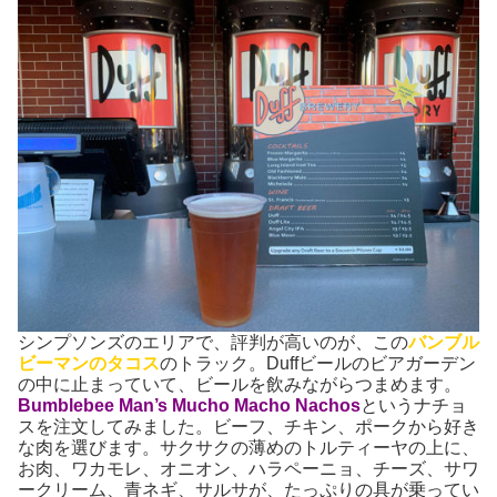
シンプソンズのエリアで、評判が高いのが、この
バンブル
ビーマンのタコス
のトラック。Duffビールのビアガーデン
の中に止まっていて、ビールを飲みながらつまめます。
Bumblebee Man’s Mucho Macho Nachos
というナチョ
スを注文してみました。ビーフ、チキン、ポークから好き
な肉を選びます。サクサクの薄めのトルティーヤの上に、
お肉、ワカモレ、オニオン、ハラペーニョ、チーズ、サワ
ークリーム、青ネギ、サルサが、たっぷりの具が乗ってい