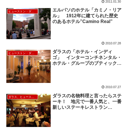
2011.01.30
エルパソのホテル「カミノ・リア
ヒューストン・ダラス
ル」 1912年に建てられた歴史
のあるホテル”Camino Real”
2010.07.28
ダラスの「ホテル・インディ
ヒューストン・ダラス
ゴ」 インターコンチネンタル・
ホテル・グループのブティック・
ホテル Hotel Indigo
2010.07.27
ダラスの名物料理と言ったらステ
ダラス、ヒューストン
ーキ！ 地元で一番人気と、一番
新しいステーキレストラン
“Dallas Chop House”