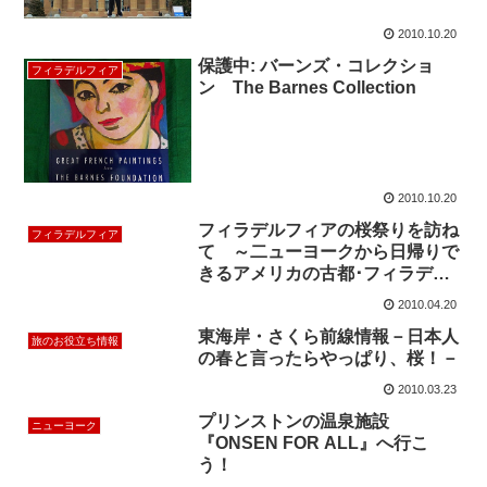
2010.10.20
保護中: バーンズ・コレクショ
フィラデルフィア
ン The Barnes Collection
2010.10.20
フィラデルフィアの桜祭りを訪ね
フィラデルフィア
て ～二ューヨークから日帰りで
きるアメリカの古都･フィラデル
フィア～
2010.04.20
東海岸・さくら前線情報－日本人
旅のお役立ち情報
の春と言ったらやっぱり、桜！－
2010.03.23
プリンストンの温泉施設
ニューヨーク
『ONSEN FOR ALL』へ行こ
う！