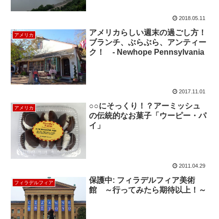
2018.05.11
アメリカらしい週末の過ごし方！
アメリカ
ブランチ、ぶらぶら、アンティー
ク！ - Newhope Pennsylvania
2017.11.01
○○にそっくり！？アーミッシュ
アメリカ
の伝統的なお菓子「ウーピー・パ
イ」
2011.04.29
保護中: フィラデルフィア美術
フィラデルフィア
館 ～行ってみたら期待以上！～