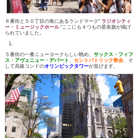
６番街と５０丁目の角にあるランドマーク”
ラジオシティ
ー・ミュージックホール
“ここにも４つもの星条旗が掲げ
られていました。
５番街の一番ニューヨークらしい眺め。
サックス・フィフ
ス・アヴェニュー・デパート
、
セントパトリック教会
、そ
して高級コンドの
オリンピックタワー
が並びます。