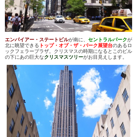
エンパイアー・ステートビル
が南に、
セントラルパーク
が
北に眺望できる
トップ・オブ・ザ・パーク展望台
のあるロ
ックフェラープラザ。クリスマスの時期になるとこのビル
の下にあの巨大な
クリスマスツリー
がお目見えします。