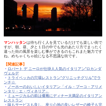
マンハッタン
は待ち行く人を見ているだけでも楽しい街で
すが、朝、昼、夕と１日の中でも光のあたり方でまったく
違った街の風景を楽しむ事ができるのもこれまた魅力です
ね。めちゃくちゃ絵になる不思議な街です。
【関連記事】
・
ロバート デ ニーロが仕掛人人気のイタリアン“ロカンダ
ヴェルデ
・
トライベッカの穴場レストラン“グリニッチグリル”でラ
ンチ☆
・
ノーホーのおいしいイタリアン「イル・ブーコ・アリメ
ンタリ・エ・ヴィネリア」
・
ミュージカルの前は優雅にディナー大満足のイタリアン
レストラン
・
味もサービスも良し、座り心地の良いレザーの椅子も完