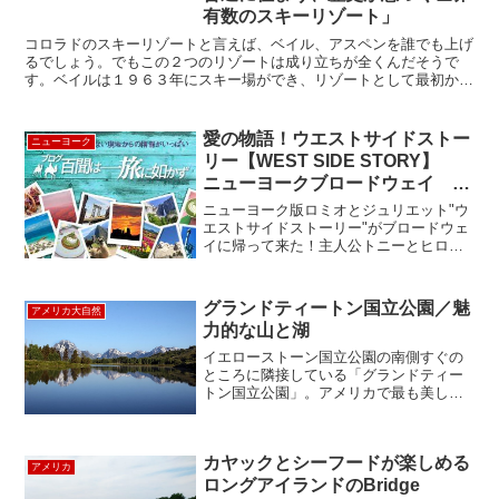
有数のスキーリゾート」
コロラドのスキーリゾートと言えば、ベイル、アスペンを誰でも上げ
るでしょう。でもこの２つのリゾートは成り立ちが全くんだそうで
す。ベイルは１９６３年にスキー場ができ、リゾートとして最初から
開発された街で、アスペンは昔の銀鉱の町をそのままの昔の面...
愛の物語！ウエストサイドストー
ニューヨーク
リー【WEST SIDE STORY】
ニューヨークブロードウェイ ミ
ュージカル
ニューヨーク版ロミオとジュリエット"ウ
エストサイドストーリー"がブロードウェ
イに帰って来た！主人公トニーとヒロイ
ンのマリア、許されない純愛に誰もが涙
した愛の物語のリバイバル公演。物語は
あの有名なシェイクスピア戯曲”ロミオと
グランドティートン国立公園／魅
アメリカ大自然
ジュリエット”をベ...
力的な山と湖
イエローストーン国立公園の南側すぐの
ところに隣接している「グランドティー
トン国立公園」。アメリカで最も美しい
国立公園とも言われており、ロッキー山
脈を代表する標高４０００ﾒｰﾄﾙ級のティ
ートン連山は季節によってその姿を変え
カヤックとシーフードが楽しめる
ていきます。また、最...
アメリカ
ロングアイランドのBridge