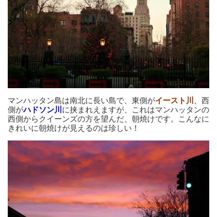
マンハッタン島は南北に長い島で、東側が
イースト川
、西
側が
ハドソン川
に挟まれえますが、これはマンハッタンの
西側からクイーンズの方を望んだ、朝焼けです。こんなに
きれいに朝焼けが見えるのは珍しい！