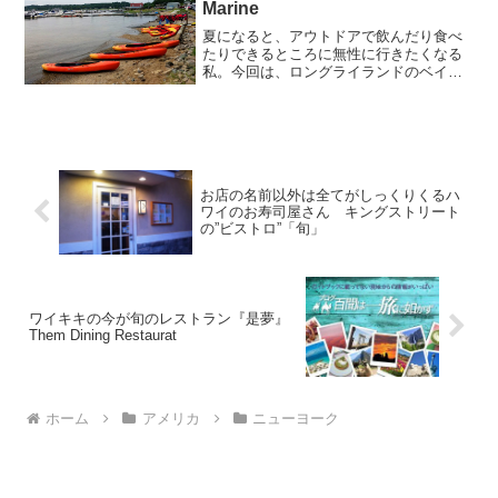
Marine
夏になると、アウトドアで飲んだり食べ
たりできるところに無性に行きたくなる
私。今回は、ロングライランドのベイビ
ルにある水辺のクラムバーに行ってきま
した。クラムバーを経営するのは、
Bridge Marine（ブリッジマリン）という
ボートを販売す...
お店の名前以外は全てがしっくりくるハ
ワイのお寿司屋さん キングストリート
の”ビストロ”「旬」
ワイキキの今が旬のレストラン『是夢』
Them Dining Restaurat
ホーム
アメリカ
ニューヨーク