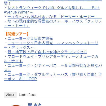
璧！
・
レストランウィークでお得にグルメを楽しむ。 ：Park
Avenue Winter ～
・
一度食べたら病み付きになる「ピーター・ルーガー」
・
地下の隠れ家的な雰囲気のステーキ・ハウス『クォリテ
ィー・ミート』
【
関連ツアー】
・
ニューヨーク１日市内観光
・
ニューヨーク１日市内観光 ～マンハッタンストーリ
ー・デラックス～
・
新・地下鉄で行く自由の女神とグラウンドゼロ
・
ブロードウェイ・プリシアターディナーとミュージカ
ル・ナイト
・
ニューヨーク・シティーパス ～９日間有効なお得なパ
ス～
・
ニューヨーク・ダブルデッカーバス（乗り降り自由）ク
ーポン ALL LOOP
About
Latest Posts
関 克久