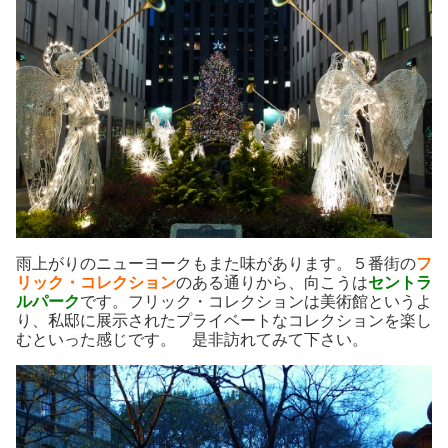
雨上がりのニューヨークもまた味があります。５番街の
フ
リック・コレクション
のある通りから、向こうは
セントラ
ルパーク
です。フリック・コレクションは美術館というよ
り、私邸に展示されたプライベートなコレクションを楽し
むといった感じです。 是非訪れてみて下さい。