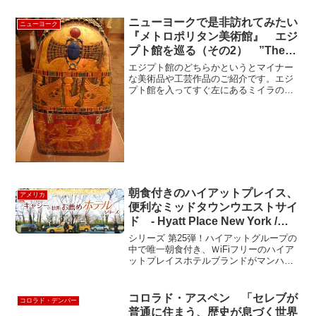
ニューヨークで是非訪れてみたい
ニューヨーク
『メトロポリタン美術館』 エジ
プト館を巡る（その2） ”The
Metropolitan Museum of Art”
エジプト館のどちらかというとマイナー
な美術品や工芸作品のご紹介です。エジ
プト館を入ってすぐ左にあるミイラの棺
の頭の部分にあるカラフルな模様です。
「shawabti of yuya」（ミイラ片の小人物
像）シダーの木でできていて木目もはっ
きりと...
朝食付きのハイアットプレイス、
アメリカ
便利なミッドタウンウエストサイ
ド - Hyatt Place New York /
Midtown-South
シリーズ 第25弾！ハイアットグループの
中で唯一朝食付き、ＷiFiフリーのハイア
ットプレイスホテルブランドがマンハッ
タンに上陸。" HYATT PLACE NEW
YORK / MIDTOWN-SOUTH " をご紹
介！！ 世界中に展開し...
コロラド・アスペン 「セレブが
コロラド・デンバー
普通に住まう、歴史が息づく世界