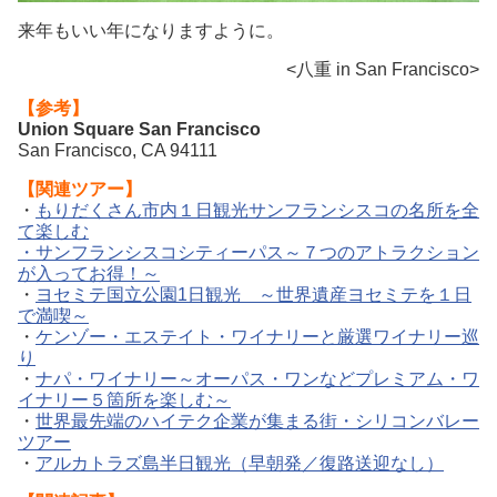
来年もいい年になりますように。
<八重 in San Francisco>
【参考】
Union Square San Francisco
San Francisco, CA 94111
【関連ツアー】
・
もりだくさん市内１日観光サンフランシスコの名所を全
て楽しむ
・サンフランシスコシティーパス～７つのアトラクション
が入ってお得！～
・
ヨセミテ国立公園1日観光 ～世界遺産ヨセミテを１日
で満喫～
・
ケンゾー・エステイト・ワイナリーと厳選ワイナリー巡
り
・
ナパ・ワイナリー～オーパス・ワンなどプレミアム・ワ
イナリー５箇所を楽しむ～
・
世界最先端のハイテク企業が集まる街・シリコンバレー
ツアー
・
アルカトラズ島半日観光（早朝発／復路送迎なし）