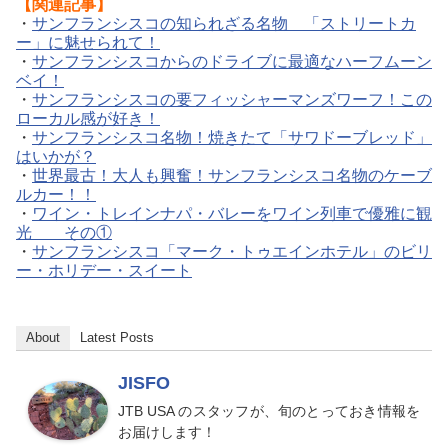
【関連記事】
・
サンフランシスコの知られざる名物 「ストリートカ
ー」に魅せられて！
・
サンフランシスコからのドライブに最適なハーフムーン
ベイ！
・
サンフランシスコの要フィッシャーマンズワーフ！この
ローカル感が好き！
・
サンフランシスコ名物！焼きたて「サワドーブレッド」
はいかが？
・
世界最古！大人も興奮！サンフランシスコ名物のケーブ
ルカー！！
・
ワイン・トレインナパ・バレーをワイン列車で優雅に観
光 その①
・
サンフランシスコ「マーク・トゥエインホテル」のビリ
ー・ホリデー・スイート
About
Latest Posts
JISFO
JTB USA のスタッフが、旬のとっておき情報を
お届けします！