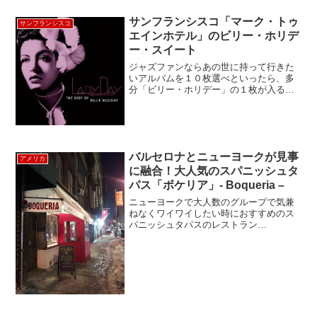
た。元魚市場だった場所にできたディエ
チ・コルソ・コモは、総面積が約2600平
サンフランシスコ「マーク・トゥ
サンフランシスコ
方メートル...
エインホテル」のビリー・ホリデ
ー・スイート
ジャズファンならあの世に持って行きた
いアルバムを１０枚選べといったら、多
分「ビリー・ホリデー」の１枚が入るの
ではないでしょうか？サンフランシスコ
のマーク・トゥエイン・ホテル（Mark
Twain Hotel）にはなんと「ビリー・ホリ
デー・ス...
バルセロナとニューヨークが見事
アメリカ
に融合！大人気のスパニッシュタ
パス「ボケリア」- Boqueria –
ニューヨークで大人数のグループで気兼
ねなくワイワイしたい時におすすめのス
パニッシュタパスのレストラン
「Boquera」をご紹介。Boqueria とはス
ペイン語で「市場」の意。その名の通
り、地元の市場から直送された新鮮な素
材を生かした本格的...