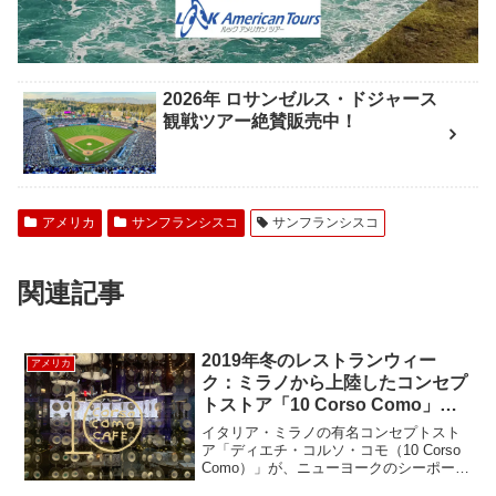
2026年 ロサンゼルス・ドジャース
観戦ツアー絶賛販売中！
アメリカ
サンフランシスコ
サンフランシスコ
関連記事
2019年冬のレストランウィー
アメリカ
ク：ミラノから上陸したコンセプ
トストア「10 Corso Como」の
イタリアン
イタリア・ミラノの有名コンセプトスト
ア「ディエチ・コルソ・コモ（10 Corso
Como）」が、ニューヨークのシーポー
ト・ディストリクトにオープンしまし