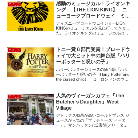
感動のミュージカル！ライオンキ
アメリカ
ング 【THE LION KING】 ニ
ューヨークブロードウェイ ミュ
ージカル
ディズニーブロードウェイショーLION
KINGのミュージカルを見に行ってきまし
た。ライオンキングのミュージカルのチ
ケットはブロードウェイの中でもとても
人気なだけあって、なかなかチケットが
取りにくいミュージカルです。ディズニ
トニー賞６部門受賞！ブロードウ
アメリカ
ーが誇る名作なだ...
ェイで大ヒット中の舞台版「ハリ
ーポッターと呪いの子」
ハリーポッターシリーズの舞台版「ハリ
ーポッターと呪いの子（Harry Potter and
the cursed child）」は、ロンドンのウェ
スト・エンドで初演、このブロードウェ
イ公演では、トニー賞６部門受賞して、
ただいま大ヒット中です...
人気のヴィーガンカフェ『The
アメリカ
Butcher’s Daughter』West
Village
デトックス効果が高いコールドプレス ジ
ュースが人気の「ブッチャーズ ドータ
ー」。マンハッタンに2店舗(ノリータと
ウェストビレッジ)と、ロサンゼルス(ベニ
ス)にもあります。コールドプレス ジュー