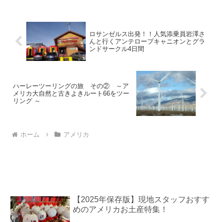
スと野菜たっぷりのメニュー、明るく開
放感のある店...
ロサンゼルス出発！！人気添乗員岩澤さ
んと行くアンテロープキャニオンとグラ
ンドサークル4日間
ハーレーツーリングの旅 その② ～ア
メリカ大自然と古きよきルート66をツー
リング ～
ホーム
アメリカ
【2025年保存版】現地スタッフおすす
めのアメリカお土産特集！