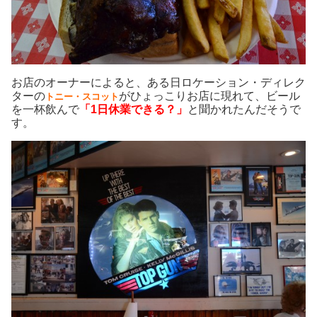
お店のオーナーによると、ある日ロケーション・ディレク
ターの
がひょっこりお店に現れて、ビール
トニー・スコット
を一杯飲んで
「1日休業できる？」
と聞かれたんだそうで
す。