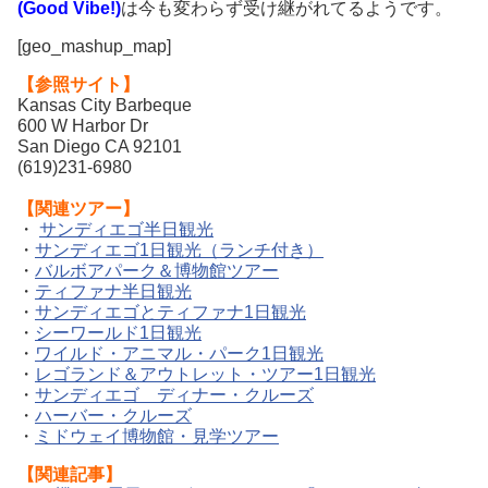
(Good Vibe!)
は今も変わらず受け継がれてるようです。
[geo_mashup_map]
【参照サイト】
Kansas City Barbeque
600 W Harbor Dr
San Diego CA 92101
(619)231-6980
【関連ツアー】
・
サンディエゴ半日観光
・
サンディエゴ1日観光（ランチ付き）
・
バルボアパーク＆博物館ツアー
・
ティファナ半日観光
・
サンディエゴとティファナ1日観光
・
シーワールド1日観光
・
ワイルド・アニマル・パーク1日観光
・
レゴランド＆アウトレット・ツアー1日観光
・
サンディエゴ ディナー・クルーズ
・
ハーバー・クルーズ
・
ミドウェイ博物館・見学ツアー
【関連記事】