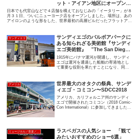
ット・アイアン地区にオープン
Eataly New York
日本でも代官山などで４店舗を構えておなじみの「イータリー」が８
月３１日、ついにニューヨーク店をオープンしました。場所は、あの
アイロンのような形をした、世界最初の高層ビルだったフラットアイ
アンビルのあるエリア。イタリアの実業家、オスカー・ファ...
サンディエゴのバルボアパークに
サンディエゴ
ある知られざる美術館『サンディ
エゴ美術館』 ”The San Diego
Museum of Art”
1915年にパナマ運河が開通し、サンディ
エゴは運河を通過した船舶の寄港地とし
て重要な役割を果たすことになり、同年
パナマ・カリフォルニア博覧会が開催さ
れました。博覧会ではヨーロッパ絵画、
美術品などが展示され地元の人たちの高
世界最大のオタクの祭典、サンデ
アメリカ
い関心を集め、「サン...
ィエゴ・コミコン〜SDCC2018
アメリカ、カリフォルニア州のサンディ
エゴで開催されたコミコン（2018 Comic-
Con International）に参加してきました。
このイベントは、毎年７月にサンディエ
ゴのコンベンションセンターで開催され
るエンタメ、ポップカルチャー...
ラスベガスの人気ショー 「観て
ミュージカル／音楽／ショー
みたいおすすめのショー6選」