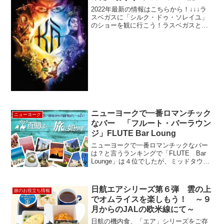
2022年最新の情報はこちらから！↓↓↓ラ
スベガスに「シルク・ドゥ・ソレイユ」
のショーを観に行こう！ラスベガスと言
ったら「もちろんカジノ」、「度肝を抜
くような豪華で趣向を凝らした数々のホ
テル」、グランドキャ二オン、アンテロ
ープキャ二オンやモ...
ニューヨークで一番ロマンチック
ニューヨーク
なバー 「フルート・バーラウン
ジ」FLUTE Bar Loung
ニューヨークで一番ロマンチックなバー
は？と言うランキングで「FLUTE Bar
Lounge」は４位でしたが、ミッドタウン
の便利な場所にあるバーの中では１番ロ
マンチックなバーという事で（？） と
１番としました。 場所は、ニューヨー
日航エアシリーズ第６弾 雲の上
旅のお役立ち情報
ク・ヒルト...
でオムライスを楽しもう！ ～９
月からのJALの欧米線にて～
日航の機内食、「エア」シリーズをご存