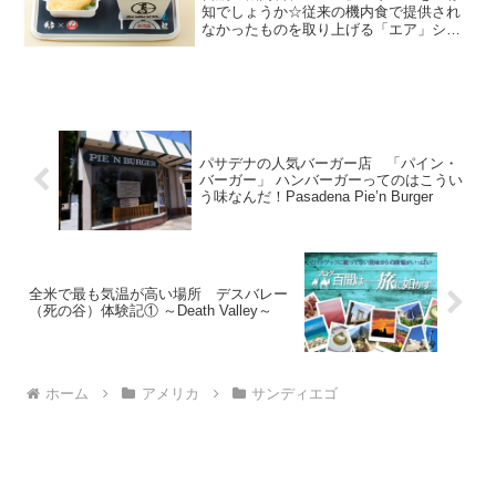
知でしょうか☆従来の機内食で提供され
なかったものを取り上げる「エア」シリ
ーズですが、これまでに「エアモスバー
ガー」、「エア肉まん」、「エア吉野
家」、「エアミスド」、「エアモスライ
スバーガー」と大好評の機内...
パサデナの人気バーガー店 「パイン・
バーガー」 ハンバーガーってのはこうい
う味なんだ！Pasadena Pie’n Burger
全米で最も気温が高い場所 デスバレー
（死の谷）体験記① ～Death Valley～
ホーム
アメリカ
サンディエゴ