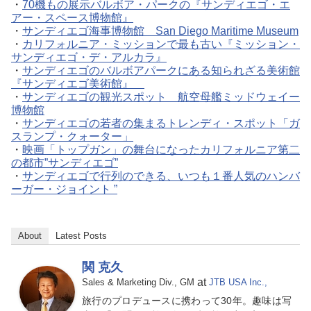
・
70機もの展示バルボア・パークの『サンディエゴ・エ
アー・スペース博物館』
・
サンディエゴ海事博物館 San Diego Maritime Museum
・
カリフォルニア・ミッションで最も古い『ミッション・
サンディエゴ・デ・アルカラ』
・
サンディエゴのバルボアパークにある知られざる美術館
『サンディエゴ美術館』
・
サンディエゴの観光スポット 航空母艦ミッドウェイー
博物館
・
サンディエゴの若者の集まるトレンディ・スポット「ガ
スランプ・クォーター」
・
映画「トップガン」の舞台になったカリフォルニア第二
の都市”サンディエゴ”
・
サンディエゴで行列のできる、いつも１番人気のハンバ
ーガー・ジョイント ”
About
Latest Posts
関 克久
at
Sales & Marketing Div., GM
JTB USA Inc.,
旅行のプロデュースに携わって30年。趣味は写