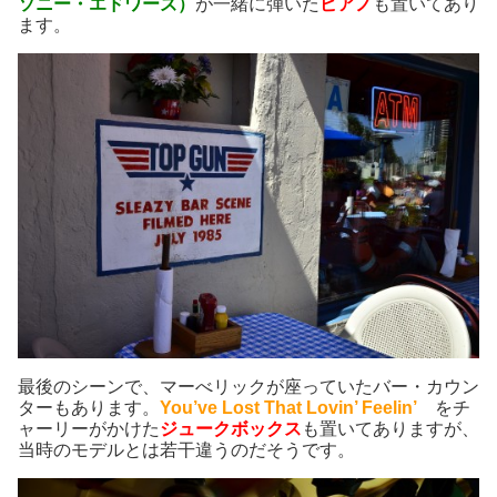
ソニー・エドワーズ）
が一緒に弾いた
ピアノ
も置いてあり
ます。
最後のシーンで、マーべリックが座っていたバー・カウン
ターもあります。
You’ve Lost That Lovin’ Feelin’
をチ
ャーリーがかけた
ジュークボックス
も置いてありますが、
当時のモデルとは若干違うのだそうです。