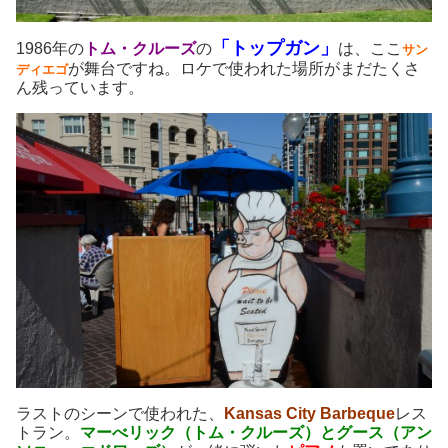
「トップガン」
1986年の
トム・クルーズ
の
は、ここ
サン
が舞台ですね。ロケで使われた場所がまだたくさ
ディエゴ
ん残っています。
ラストのシーンで使われた、
Kansas City Barbeque
レス
トラン。
マーべリック（トム・クルーズ）とグース（アン