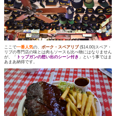
ここで
一番人気
の、
ボーク・スペアリブ
($14.00)スペア・
リブの専門店の味とは肉もソースも比べ物にはなりません
が、「
トップガンの想い出のシーン付き
」という事ではま
あまあ納得です。