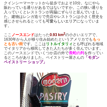
クインシーマーケットから徒歩でおよそ10分。なにやら
賑わっている通りがあるではないですか。この狭い通りを
入っていくとレストランが両脇にずらりと並んでいまし
た。建物はレンガ造りで売店やレストランは小さく歴史を
感じさせられるとっても
可愛らしいエリア
になっていま
す。
2
ここ
ノースエンド
はたった
0.93
km
の小さいエリアで、
1630年から人が移り住み始めたというアメリカでも
もっ
とも古い街
です。ここは
リトルイタリィ
とも呼ばれる地域
でイタリアから移民してきた人たちが多く住んでいます。
このノースエンドでいくつか店の外で
長蛇の列
を作ってい
るところがありました。ペイストリー屋さんの
「モダン
ペイストリー ショップ」