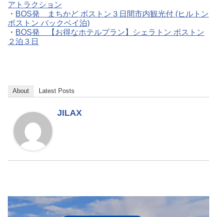
アトラクション
・
BOS発 まちかど ボストン３日間市内観光付 (ヒルトン
ボストン バックベイ泊)
・
BOS発 【お得なホテルプラン】シェラトン ボストン
２泊３日
About
Latest Posts
JILAX