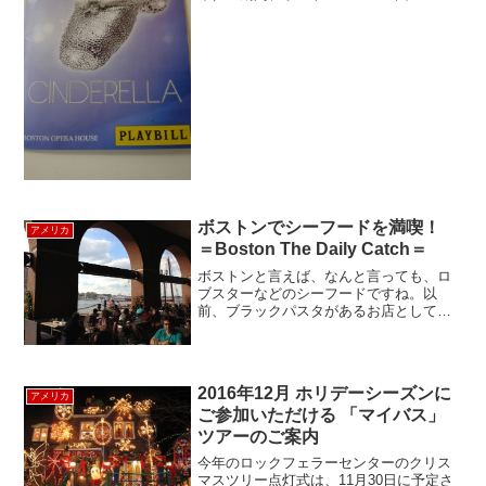
ンデレラ(Cinderella)」が公演されていま
した。ボストン・バレエ団は1963年に設
立の、北米では名門バレエ団の一...
ボストンでシーフードを満喫！
アメリカ
＝Boston The Daily Catch＝
ボストンと言えば、なんと言っても、ロ
ブスターなどのシーフードですね。以
前、ブラックパスタがあるお店として紹
介した、（→ボストンの知る人ぞ知るイ
タリアン料理店が集まるエリア ～ノース
エンド =Boston North End=）「The Da...
2016年12月 ホリデーシーズンに
アメリカ
ご参加いただける 「マイバス」
ツアーのご案内
今年のロックフェラーセンターのクリス
マスツリー点灯式は、11月30日に予定さ