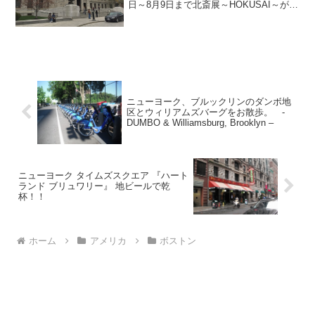
日～8月9日まで北斎展～HOKUSAI～が開
催中。230点もの葛飾北斎の作品が展示さ
れています。 日本だけでなく世界から広
く愛されてきた浮世絵。ボストン美術館
には...
ニューヨーク、ブルックリンのダンボ地
区とウィリアムズバーグをお散歩。 -
DUMBO & Williamsburg, Brooklyn –
ニューヨーク タイムズスクエア 『ハート
ランド ブリュワリー』 地ビールで乾
杯！！
ホーム
アメリカ
ボストン