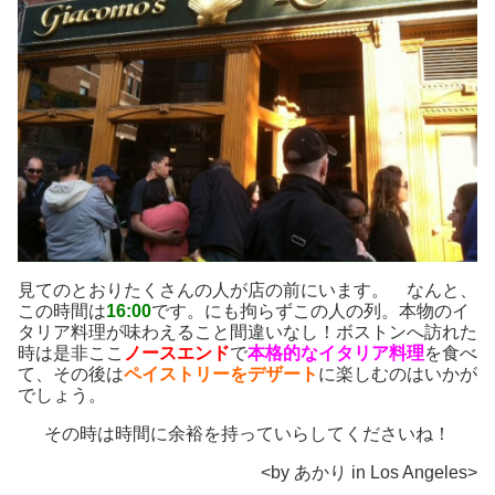
見てのとおりたくさんの人が店の前にいます。 なんと、
この時間は
16:00
です。にも拘らずこの人の列。本物のイ
タリア料理が味わえること間違いなし！ボストンへ訪れた
時は是非ここ
ノースエンド
で
本格的な
イタリア料理
を食べ
て、その後は
ペイストリー
をデザート
に楽しむのはいかが
でしょう。
その時は時間に余裕を持っていらしてくださいね！
<by あかり in Los Angeles>