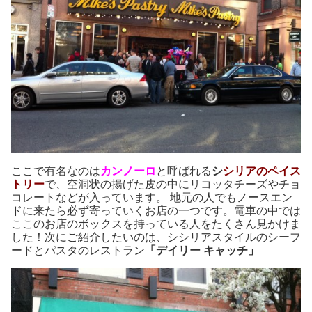
ここで有名なのは
カンノーロ
と呼ばれる
シ
シリアのペイス
トリー
で、空洞状の揚げた皮の中にリコッタチーズやチョ
コレートなどが入っています。 地元の人でもノースエン
ドに来たら必ず寄っていくお店の一つです。電車の中では
ここのお店のボックスを持っている人をたくさん見かけま
した！次にご紹介したいのは、シシリアスタイルのシーフ
ードとパスタのレストラン
「デイリー キャッチ」