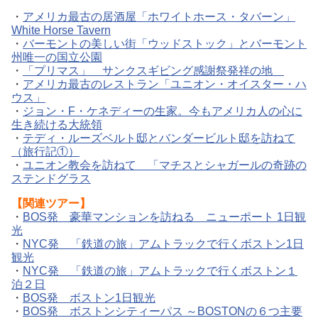
・
アメリカ最古の居酒屋「ホワイトホース・タバーン」
White Horse Tavern
・
バーモントの美しい街「ウッドストック」とバーモント
州唯一の国立公園
・
「プリマス」 サンクスギビング感謝祭発祥の地
・
アメリカ最古のレストラン「ユニオン・オイスター・ハ
ウス」
・
ジョン・F・ケネディーの生家。今もアメリカ人の心に
生き続ける大統領
・
テディ・ルーズベルト邸とバンダービルト邸を訪ねて
（旅行記①）
・
ユニオン教会を訪ねて 「マチスとシャガールの奇跡の
ステンドグラス
【関連ツアー】
・
BOS発 豪華マンションを訪ねる ニューポート 1日観
光
・
NYC発 「鉄道の旅」アムトラックで行くボストン1日
観光
・
NYC発 「鉄道の旅」アムトラックで行くボストン１
泊２日
・
BOS発 ボストン1日観光
・
BOS発 ボストンシティーパス ～BOSTONの６つ主要