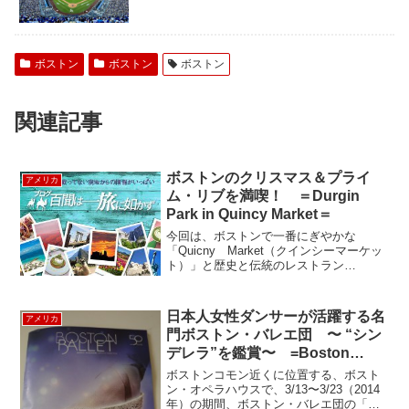
ボストン
ボストン
ボストン
関連記事
ボストンのクリスマス＆プライ
アメリカ
ム・リブを満喫！ ＝Durgin
Park in Quincy Market＝
今回は、ボストンで一番にぎやかな
「Quicny Market（クインシーマーケッ
ト）」と歴史と伝統のレストラン
「Durgin Park（ダージンパーク）」に
やってきました。いまは、クリスマスシ
ーズン真っ盛り。 おしゃれなデコレー
日本人女性ダンサーが活躍する名
アメリカ
ションが街を...
門ボストン・バレエ団 〜 “シン
デレラ”を鑑賞〜 =Boston
Ballet=
ボストンコモン近くに位置する、ボスト
ン・オペラハウスで、3/13〜3/23（2014
年）の期間、ボストン・バレエ団の「シ