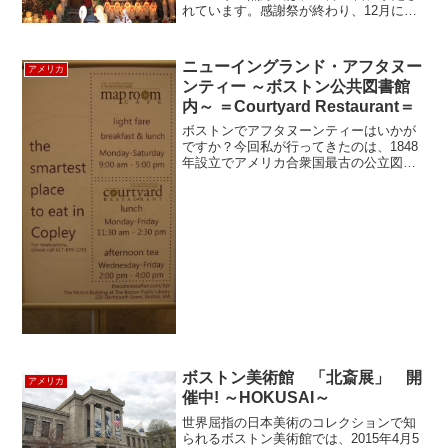
れています。感謝祭が終わり、12月に入
ると、ニューヨーク市内では各スポット
で点灯式が次々に行われる予定です。街
の雰囲気が一気にホリデーシーズンに様
ニューイングランド・アフタヌー
アメリカ
変わりしていきます...
ンティー ～ボストン公共図書館
内～ ＝Courtyard Restaurant＝
ボストンでアフタヌーンティーはいかが
ですか？今回私が行ってきたのは、1848
年設立でアメリカ合衆国最古の公立図書
館（入館無料）内にある、“ Courtyard
Restaurant（コートヤード・レストラ
ン） ” です。コプリースクエア前の...
ボストン美術館 「北斎展」 開
アメリカ
催中! ～HOKUSAI～
世界屈指の日本美術のコレクションで知
られるボストン美術館では、2015年4月5