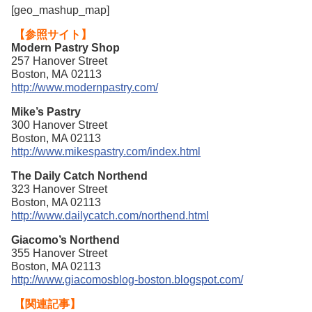
[geo_mashup_map]
【参照サイト】
Modern Pastry Shop
257 Hanover Street
Boston, MA 02113
http://www.modernpastry.com/
Mike’s Pastry
300 Hanover Street
Boston, MA 02113
http://www.mikespastry.com/index.html
The Daily Catch Northend
323 Hanover Street
Boston, MA 02113
http://www.dailycatch.com/northend.html
Giacomo’s Northend
355 Hanover Street
Boston, MA 02113
http://www.giacomosblog-boston.blogspot.com/
【関連記事】