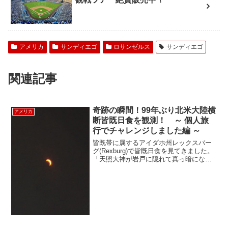
アメリカ
サンディエゴ
ロサンゼルス
サンディエゴ
関連記事
奇跡の瞬間！99年ぶり北米大陸横
アメリカ
断皆既日食を観測！ ～ 個人旅
行でチャレンジしました編 ～
皆既帯に属するアイダホ州レックスバー
グ(Rexburg)で皆既日食を見てきました。
「天照大神が岩戸に隠れて真っ暗になっ
たのは、日食が起きた事をさすのではな
いか」昔に何かの本で、それを読んでか
ら日食をいつか体験してみたいなぁと漠
然と思っていま...