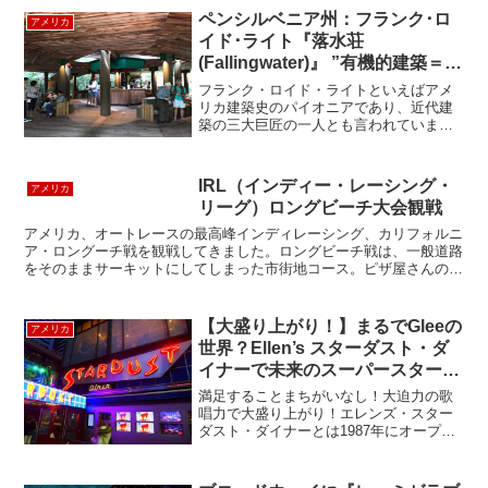
ペンシルベニア州：フランク･ロ
アメリカ
イド･ライト『落水荘
(Fallingwater)』 ”有機的建築＝自
然と建築との融合”の集大成
フランク・ロイド・ライトといえばアメ
リカ建築史のパイオニアであり、近代建
築の三大巨匠の一人とも言われていま
す。彼の作品はシカゴを中心に全米各地
で見ることができますが、その中でも傑
作といわれているのが1935年に完成した
IRL（インディー・レーシング・
アメリカ
ライト晩年の作品『Fa...
リーグ）ロングビーチ大会観戦
アメリカ、オートレースの最高峰インディレーシング、カリフォルニ
ア・ロングーチ戦を観戦してきました。ロングビーチ戦は、一般道路
をそのままサーキットにしてしまった市街地コース。ピザ屋さんの前
を、レーシングカーがかっ飛んで行くといった感じです。写...
【大盛り上がり！】まるでGleeの
アメリカ
世界？Ellen’s スターダスト・ダ
イナーで未来のスーパースターに
会いに行こう！
満足することまちがいなし！大迫力の歌
唱力で大盛り上がり！エレンズ・スター
ダスト・ダイナーとは1987年にオープン
したダイナー!なんと働いているウェイタ
ーやウェイトレスはブロードウェイに出
演していた方々！ブロードウェイに行列