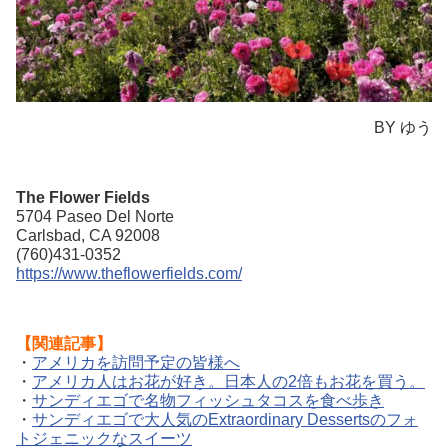
BY ゆう
The Flower Fields
5704 Paseo Del Norte
Carlsbad, CA 92008
(760)431-0352
https://www.theflowerfields.com/
【関連記事】
・
アメリカを訪問予定の皆様へ
・
アメリカ人はお花が好き。日本人の2倍もお花を買う。
・
サンディエゴで名物フィッシュタコスを食べ歩き
・
サンディエゴで大人気のExtraordinary Dessertsのフォ
トジェニックなスイーツ