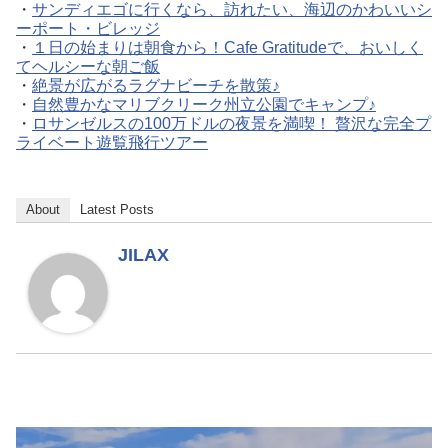
・
サンディエゴに行くなら、訪れたい、海辺のかわいいシ
ーポート・ビレッジ
・
１日の始まりは朝食から！Cafe Gratitudeで、おいしく
てヘルシーな朝ご飯
・
絶景が広がるラグナビーチを散策♪
・
自然豊かなマリブクリーク州立公園でキャンプ♪
・
ロサンゼルスの100万ドルの夜景を満喫！ 贅沢な完全プ
ライベート遊覧飛行ツアー
About
Latest Posts
JILAX