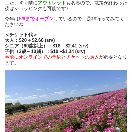
また、すぐ隣に
アウトレット
もあるので、散策が終わった
後はショッピングも可能です♪
今年は
5/9までオープン
しているので、是非行ってみてく
ださいね！
＜チケット代＞
大人：$20 + $2.68 (srv)
シニア（60歳以上）：$18 + $2.41 (srv)
子供（3歳～10歳）：$10 +$1.34 (srv)
事前にオンラインでの予約とチケットの購入
が必要となり
ます。