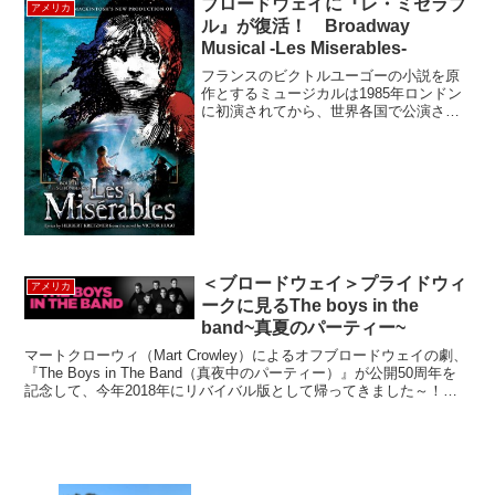
ブロードウェイに『レ・ミゼラブ
アメリカ
のできているお店を...
ル』が復活！ Broadway
Musical -Les Miserables-
フランスのビクトルユーゴーの小説を原
作とするミュージカルは1985年ロンドン
に初演されてから、世界各国で公演され
ている大人気作品です。ブロードウェイ
では1987年にインペリアル劇場で開幕し
2003年まで続くヒット作品となりまし
た。過去3年の...
＜ブロードウェイ＞プライドウィ
アメリカ
ークに見るThe boys in the
band~真夏のパーティー~
マートクローウィ（Mart Crowley）によるオフブロードウェイの劇、
『The Boys in The Band（真夜中のパーティー）』が公開50周年を
記念して、今年2018年にリバイバル版として帰ってきました～！プ
ライドウィークという...