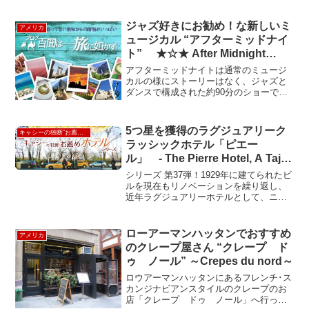
ジャズ好きにお勧め！な新しいミ
アメリカ
ュージカル “アフターミッドナイ
ト” ★☆★ After Midnight
★☆★
アフターミッドナイトは通常のミュージ
カルの様にストーリーはなく、ジャズと
ダンスで構成された約90分のショーで
す。舞台の上では25名のダンサーとシン
ガーがスペシャルゲストと共にパフォー
マンスを繰り広げます。2014年2月9日ま
5つ星を獲得のラグジュアリーク
キャシーの独断”お薦め”ホテル
ではアメリカンア...
ラッシックホテル「ピエー
ル」 - The Pierre Hotel, A Taj
Hotel New York
シリーズ 第37弾！1929年に建てられたビ
ルを現在もリノベーションを繰り返し、
近年ラグジュアリーホテルとして、ニュ
ーヨークでは数少ない５つ星を獲得し
た。クラッシックな重みのある“ゆと
り”と“品”を感じるホテルである。エレベ
ローアーマンハッタンでおすすめ
アメリカ
ーターも24時間...
のクレープ屋さん “クレープ ド
ゥ ノール” ～Crepes du nord～
ロウアーマンハッタンにあるフレンチ･ス
カンジナビアンスタイルのクレープのお
店「クレープ ドゥ ノール」へ行って