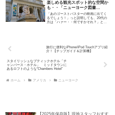
楽しめる観光スポット的な空間か
も・・「ニューヨーク図書
館」 ”New York Public
「あのゴーストバスターの映画に出てく
Library”
るでしょう！」っと説明しても、20代の
方は「ハァー・・何ですかそれ？」と返
されてしまうのも無理ありませんね。ゴ
ーストバスターってのは1984年のヒット
映画ですから。。。ゴーストバスターを
知らなくても、タイ...
旅行に便利なiPhone/iPod Touchアプリ紹
介！【チップガイド＆計算機】
スタイリッシュなブティックホテル「チ
ャンバース・ホテル」 ミッドタウンに
あるロフトのような”Chambers Hotel”
ホーム
アメリカ
ニューヨーク
【2025年保存版】現地スタッフおすす