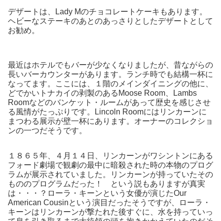
デザートは、Lady Mのチョコレートケーキもあります。
ヘビーなステーキのあとのあっさりとしたデザートとして
お勧め。
最近はホテルでもバーが少なくなりましたが、昔ながらの
長いバーカウンターがあります。ランチ時でも結構一杯に
なってます。ここには、１階のメインダイニングの他に、
どでかいトナカイの剥製のあるMoose Room、Lambs
Roomなどのバンケット・ルームがあって歴史を感じさせ
る風情がたっぷりです。Lincoln Roomにはリンカーンに
まつわる展示が壁一杯にあります。オーナーのコレクショ
ンの一つだそうです。
１８６５年、４月１４日、リンカーンがワシントンにある
フォード劇場で観劇の最中に暗殺された時の本物のプログ
ラムが展示されていました。リンカーンが持っていたその
もののプログラムだった！ という説もありますが真実
は・・・？ローラ・キーンという女優が演じたOur
American Cousinという演目だったそうですが、ローラ・
キーンはリンカーンが撃たれた後すぐに、水を持っていっ