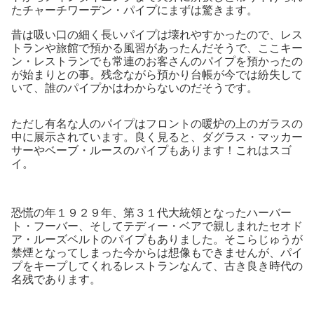
たチャーチワーデン・パイプにまずは驚きます。
昔は吸い口の細く長いパイプは壊れやすかったので、レス
トランや旅館で預かる風習があったんだそうで、ここキー
ン・レストランでも常連のお客さんのパイプを預かったの
が始まりとの事。残念ながら預かり台帳が今では紛失して
いて、誰のパイプかはわからないのだそうです。
ただし有名な人のパイプはフロントの暖炉の上のガラスの
中に展示されています。良く見ると、ダグラス・マッカー
サーやベーブ・ルースのパイプもあります！これはスゴ
イ。
恐慌の年１９２９年、第３１代大統領となったハーバー
ト・フーバー、そしてテディー・ベアで親しまれたセオド
ア・ルーズベルトのパイプもありました。そこらじゅうが
禁煙となってしまった今からは想像もできませんが、パイ
プをキープしてくれるレストランなんて、古き良き時代の
名残であります。