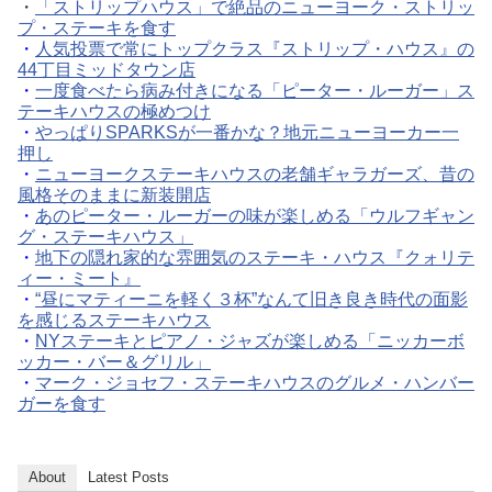
・
「ストリップハウス」で絶品のニューヨーク・ストリッ
プ・ステーキを食す
・
人気投票で常にトップクラス『ストリップ・ハウス』の
44丁目ミッドタウン店
・
一度食べたら病み付きになる「ピーター・ルーガー」ス
テーキハウスの極めつけ
・
やっぱりSPARKSが一番かな？地元ニューヨーカー一
押し
・
ニューヨークステーキハウスの老舗ギャラガーズ、昔の
風格そのままに新装開店
・
あのピーター・ルーガーの味が楽しめる「ウルフギャン
グ・ステーキハウス」
・
地下の隠れ家的な雰囲気のステーキ・ハウス『クォリテ
ィー・ミート』
・
“昼にマティーニを軽く３杯”なんて旧き良き時代の面影
を感じるステーキハウス
・
NYステーキとピアノ・ジャズが楽しめる「ニッカーボ
ッカー・バー＆グリル」
・
マーク・ジョセフ・ステーキハウスのグルメ・ハンバー
ガーを食す
About
Latest Posts