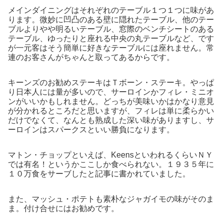
メインダイニングはそれぞれのテーブル１つ１つに味があ
ります。微妙に凹凸のある壁に隠れたテーブル、他のテー
ブルよりやや明るいテーブル、窓際のベンチシートのある
テーブル、ゆったりと座れる中央の丸テーブルなど、です
が一元客はそう簡単に好きなテーブルには座れません。常
連のお客さんがちゃんと取ってあるからです。
キーンズのお勧めステーキはＴボーン・ステーキ。やっぱ
り日本人には量が多いので、サーロインかフィレ・ミニオ
ンがいいかもしれません。どっちが美味いかはかなり意見
が分かれるところだと思いますが、フィレは単に柔らかい
だけでなくて、なんとも熟成した深い味がありますし、サ
ーロインはスパークスといい勝負になります。
マトン・チョップといえば、KeensといわれるくらいＮＹ
では有名！というかここしか食べられない。１９３５年に
１０万食をサーブしたと記事に書かれていました。
また、マッシュ・ポテトも素朴なジャガイモの味がそのま
ま。付け合せにはお勧めです。