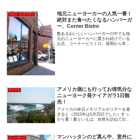
きました！！こちら、スカンジナビアン
レストランSmorgas Chefの姉妹店です。
レストランはバッテリーパーク、ウォー
地元ニューヨーカーの人気一番！
グルメ、レストラン
ルストリー...
絶対また食べたくなるハンバーガ
ー、Corner Bistro
数あるおいしいハンバーガーの中でも地
元のニューヨーカーに愛され続けている
お店、コーナービストロ。昼間から常連
のおじちゃん達がビール片手に熱く語り
あうローカルの雰囲気たっぷりのお店で
す。クラブ帰りの若者から地元のおじい
ちゃんまで、みんなの大好...
アメリカ側にも行ってお得気分な
アメリカ
ニューヨーク発ナイアガラ1日観
光！
アメリカの休日メモリアルホリデーを過
ぎると（2015年は5月25日でした）すっ
かり夏！夏といえば、自然を訪ねて出か
けたくなる！ニューヨークから日帰りで
行ける東海岸の大自然ツアーのチャンピ
オン「ナイアガラツアー」が今年は新し
マンハッタンのど真ん中、意外に
ニューヨーク
くなりましたので紹...