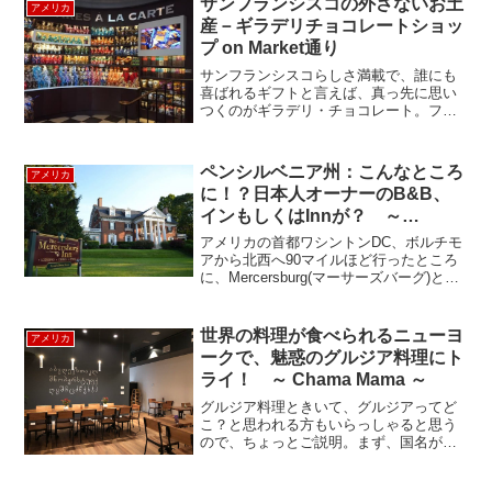
サンフランシスコの外さないお土
アメリカ
産－ギラデリチョコレートショッ
プ on Market通り
サンフランシスコらしさ満載で、誰にも
喜ばれるギフトと言えば、真っ先に思い
つくのがギラデリ・チョコレート。フィ
ッシャーマンズワーフ近くにあるギラデ
リ・スクエアは、かつてギラデリのチョ
コレート工場でした。アメリカのチョコ
ペンシルベニア州：こんなところ
アメリカ
レートは一般的に「甘った...
に！？日本人オーナーのB&B、
インもしくはInnが？ ～
Mercersburg Inn～
アメリカの首都ワシントンDC、ボルチモ
アから北西へ90マイルほど行ったところ
に、Mercersburg(マーサーズバーグ)とい
う街があります。見渡す限り緑と青空が
広がり、どこかなつかしい雰囲気が漂う
中に、ヨーロッパのマナーハウスを思わ
世界の料理が食べられるニューヨ
アメリカ
せる佇...
ークで、魅惑のグルジア料理にト
ライ！ ～ Chama Mama ～
グルジア料理ときいて、グルジアってど
こ？と思われる方もいらっしゃると思う
ので、ちょっとご説明。まず、国名がロ
シア語の呼称「グルジア」から、日本で
は2015年に英語の呼称「ジョージア」に