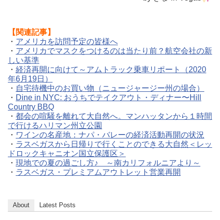
【関連記事】
・
アメリカを訪問予定の皆様へ
・
アメリカでマスクをつけるのは当たり前？航空会社の新
しい基準
・
経済再開に向けて～アムトラック乗車リポート（2020
年6月19日）
・
自宅待機中のお買い物（ニュージャージー州の場合）
・
Dine in NYC: おうちでテイクアウト・ディナー〜Hill
Country BBQ
・
都会の喧騒を離れて大自然へ。マンハッタンから１時間
で行けるハリマン州立公園
・
ワインの名産地：ナパ・バレーの経済活動再開の状況
・
ラスベガスから日帰りで行くことのできる大自然＜レッ
ドロックキャニオン国立保護区＞
・
現地での夏の過ごし方♪ ～南カリフォルニアより～
・
ラスベガス・プレミアムアウトレット営業再開
About
Latest Posts