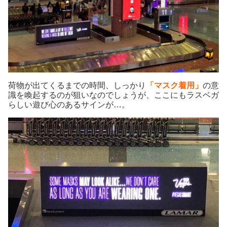
荷物が出てくるまでの時間、しっかり
「マスク着用」
の意
識を喚起するのが狙いなのでしょうが、
ここにも
ラスベガ
らしい遊び
心
のある
サインが…。