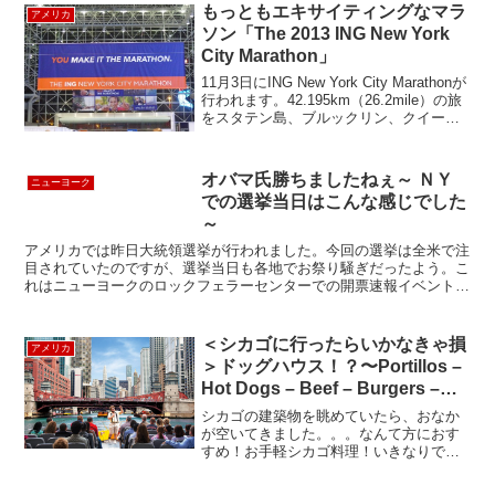
変わったことは記憶に新しいかと思いま
もっともエキサイティングなマラ
アメリカ
す。（以後改めてジ...
ソン「The 2013 ING New York
City Marathon」
11月3日にING New York City Marathonが
行われます。42.195km（26.2mile）の旅
をスタテン島、ブルックリン、クイーン
ズ、ブロンクス、マンハッタンとニュー
ヨークの5つの区をゴール目指して走り抜
けます。今年...
オバマ氏勝ちましたねぇ～ ＮＹ
ニューヨーク
での選挙当日はこんな感じでした
～
アメリカでは昨日大統領選挙が行われました。今回の選挙は全米で注
目されていたのですが、選挙当日も各地でお祭り騒ぎだったよう。こ
れはニューヨークのロックフェラーセンターでの開票速報イベントの
模様です。ビルには青と赤のライトアップがされ、青がオバ...
＜シカゴに行ったらいかなきゃ損
アメリカ
＞ドッグハウス！？〜Portillos –
Hot Dogs – Beef – Burgers –
Salads〜
シカゴの建築物を眺めていたら、おなか
が空いてきました。。。なんて方におす
すめ！お手軽シカゴ料理！いきなりです
が、みなさんドッグハウスと聞いて、何
を思い浮かべますか？実はホットドッグ