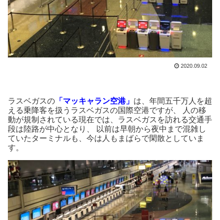
2020.09.02
ラスベガスの
「マッキャラン空港」
は
、年間
五千万人を超
える乗降客
を扱うラスベガスの国際空港ですが、
人の移
動が規制されている現在では、ラスベガスを訪れる交通手
段は陸路が中心
となり、
以前は早朝から夜中まで
混雑し
ていた
ターミナルも
、今は人もまばらで
閑散としていま
す。