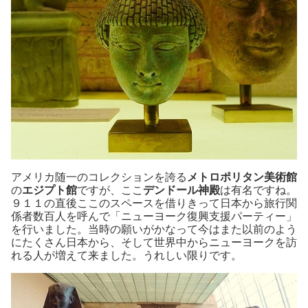
アメリカ随一のコレクションを誇る
メトロポリタン美術館
の
エジプト館
ですが、ここ
デンドール神殿
は有名ですね。
９１１の直後ここのスペースを借りきって日本から旅行関
係者数百人を呼んで「ニューヨーク復興支援パーティー」
を行いました。当時の願いがかなって今はまた以前のよう
にたくさん日本から、そして世界中からニューヨークを訪
れる人が増えて来ました。うれしい限りです。