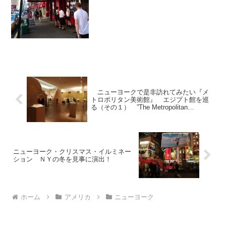
に8AV と48丁目交差点にあるグレーライ
ンのビジターセンター（事務所）にてチ
ェックイン。※...
ニューヨークで是非訪れてみたい『メ
トロポリタン美術館』 エジプト館を巡
る（その１） ”The Metropolitan
Museum of Art”
ニューヨーク・クリスマス・イルミネー
ション ＮＹの冬を見事に演出！
ホーム
アメリカ
ニューヨーク