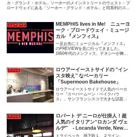
カ・グランド・ホテル」ソーホーのメインストリートのウェスト・ブ
ロードウェイにある「ソーホー・グランド・ホテル」と同系列のスタ
イリッシュなホテルです。新築でありながらキャスト・アイ...
MEMPHIS lives in Me! ニューヨ
ニューヨーク
ーク・ブロードウェイ・ミュージ
カル 『メンフィス』
一足お先にミュージカル『メンフィス』
のPREVIEWを見に行ってきました。
1950年代のメンフィス、テネシーが舞台
のミュージカルです。この時代はまだ人
種差別がまだ根強く残っています。スト
ーリーは白人のラジオDJのHuey Calhoun
ロウアーイーストサイドの “イン
アメリカ
の話...
スタ映え” なベーカリー
「Supermoon Bakehouse」
ロウアーイーストサイドで人気のベーカ
リー『スーパームーン・ベイクハウ
ス』。サンフランシスコで大きな話題を
呼んだ、ハイブリットスイーツのクロフ
ィン(クロワッサン+マフィン)が出来たお
店の「ミスター・ホームズ・ベイクハウ
ロバート デ ニーロが仕掛人！超
アメリカ
ス」のニューヨーク店です...
人気のイタリアン“ロカンダ ヴェ
ルデ” - Locanda Verde, New
York
トライベッカ 地下鉄１、２ライン、