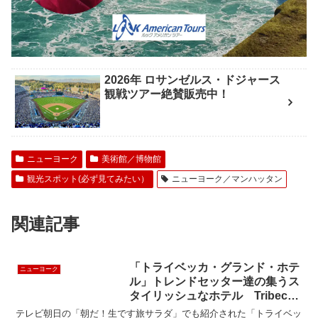
2026年 ロサンゼルス・ドジャース
観戦ツアー絶賛販売中！
ニューヨーク
美術館／博物館
観光スポット(必ず見てみたい）
ニューヨーク／マンハッタン
関連記事
「トライベッカ・グランド・ホテ
ニューヨーク
ル」トレンドセッター達の集うス
タイリッシュなホテル Tribeca
Grand Hotel
テレビ朝日の「朝だ！生です旅サラダ」でも紹介された「トライベッ