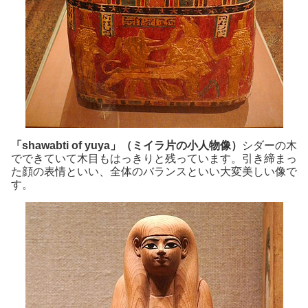
「shawabti of yuya」（ミイラ片の小人物像）
シダーの木
でできていて木目もはっきりと残っています。引き締まっ
た顔の表情といい、全体のバランスといい大変美しい像で
す。