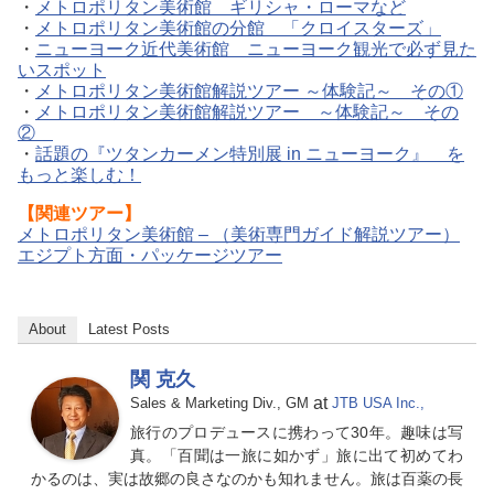
・
メトロポリタン美術館 ギリシャ・ローマなど
・
メトロポリタン美術館の分館 「クロイスターズ」
・
ニューヨーク近代美術館 ニューヨーク観光で必ず見た
いスポット
・
メトロポリタン美術館解説ツアー ～体験記～ その①
・
メトロポリタン美術館解説ツアー ～体験記～ その
②
・
話題の『ツタンカーメン特別展 in ニューヨーク』 を
もっと楽しむ！
【関連ツアー】
メトロポリタン美術館 – （美術専門ガイド解説ツアー）
エジプト方面・パッケージツアー
About
Latest Posts
関 克久
at
Sales & Marketing Div., GM
JTB USA Inc.,
旅行のプロデュースに携わって30年。趣味は写
真。「百聞は一旅に如かず」旅に出て初めてわ
かるのは、実は故郷の良さなのかも知れません。旅は百薬の長