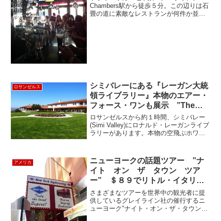
Chambers駅から徒歩５分。この辺りは石
畳の道に素敵なレストランが何件か並ん
でいます。１ブロック先はもうハドソン
リバー。夕方になると、夕日が生えてと
てもいい雰囲気なんです。外の席は家族
連れやおしゃれな人...
シミバレーにある『レーガン大統
ロサンゼルス
領ライブラリー』本物のエアー・
フォース・ワンも展示 ”The
Ronald Reagan Library”
ロサンゼルスから約１時間、シミバレー
(Simi Valley)にロナルド・レーガンライブ
ラリーがあります。本物の空飛ぶホワイ
トハウス"Air Force One"が展示されてい
る事でも有名ですね。入り口を入ると
と、あのトレードマークの赤いネ...
ニューヨークの話題ツアー ”ナ
アメリカ
イト オン ザ タウン ツア
ー” ＄８９でリトル・イタリー
の夕食＋＄２０相当の入場券も付
さまざまなツアーを世界中の観光者に提
いてくる！
供しているグレイライン社の催行するニ
ューヨーク"ナイト・オン・ザ・タウン・
ツアー" に先日参加してきた。少し早め