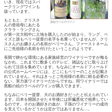
いき、現在ではスパ
ークリングワインも
扱っています。
もともと、クリスさ
んの曾祖母にあたる
クララ・ラングさん
が第一次大戦中に土地を購入したのが始まり。ラング、ベ
イズと誰もペリー提督の名字を名乗っていませんが、クリ
スさんのお嬢さんの名前がペリーさん。ファーストネーム
にご先祖様の名前を付けたということのようです。
長閑で静かな環境にある家族経営のワイナリーですが侮る
なかれ、これまでに数多くのテレビ、雑誌などに取り上げ
られて注目を集めています。ちなみにオールドフィールド
の公式ホームページには、どこにもペリーのことが記載さ
れていません。それはきっとご先祖様の名前に頼る必要の
ない、実力派ワイナリーだからですね。同ワイナリーでは
黒船の絵のラベルのワインが購入できます。
ちなみにペリー提督、大のお酒好きだったと伝えられてい
ます。日本を開国させた４年後には肝臓悪化で他界してい
るのです。そのお酒好きの血が、子孫のワイナリーの成功
を支えているかどうかは定かではありません…。