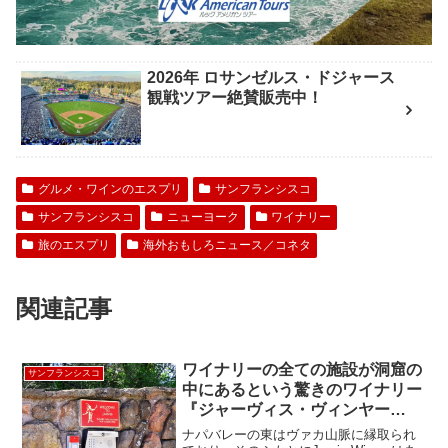
2026年 ロサンゼルス・ドジャース
観戦ツアー絶賛販売中！
グルメ・ワインのエスプリ
サンフランシスコ
サンフランシスコ
ニューヨーク
ワイナリー
旅のエスプリ
海外おもしろニュース／コネタ
関連記事
ワイナリーの全ての施設が洞窟の
サンフランシスコ
中にあるという驚きのワイナリー
『ジャーヴィス・ヴィンヤー
ド』”Jarvis Vinyard”
ナパバレーの東はヴァカ山脈に縁取られ