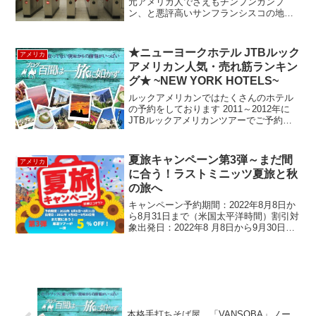
元アメリカ人でさえもチンプンカンプ
ン、と悪評高いサンフランシスコの地下
鉄・BARTの切符購入方法を、本日は図解
つきで解説します。これからサンフラン
シスコに出発する方、必見です！ではま
★ニューヨークホテル JTBルック
アメリカ
ず、券売機の様子からご...
アメリカン人気・売れ筋ランキン
グ★ ~NEW YORK HOTELS~
ルックアメリカンではたくさんのホテル
の予約をしております 2011～2012年に
JTBルックアメリカンツアーでご予約の
ご依頼を頂戴したホテルランキングをご
紹介します。 「ニューヨークでどこの
ホテルに泊まろうかな」 っと迷ってる
夏旅キャンペーン第3弾～まだ間
アメリカ
方、こちらが...
に合う！ラストミニッツ夏旅と秋
の旅へ
キャンペーン予約期間：2022年8月8日か
ら8月31日まで（米国太平洋時間）割引対
象出発日：2022年8 月8日から9月30日発
のツアーに適用スタッフ厳選ツアーが
５％OFF！！！対象商品はなんと52ツア
ー以上！こちらからご覧ください。夏が
終...
本格手打ちそば屋 「VANSOBA」ノー