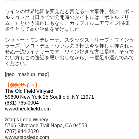
ワインの世界地図を変えたと言える一大事件、後に「ボト
ルショック（日本での公開時のタイトルは「ボトルドリー
ム」）という映画にもなり、カリフォルニアワイン同様、
名作として高い評価を受けました。
シャトー・モンテレーナ、スタッグス・リープ・ワインセ
ラーズ、クロ・デュ・ヴァルの３軒は今や押しも押されも
せぬ一流ワイナリーです。ワイン好きな方は是非、そうで
ない方もこの逸話を思い出しながら、一度足を運んでみて
ください。
[geo_mashup_map]
【参照サイト】
The Old Field Vinyard
59600 New York 25 Southold, NY 11971
(631) 765-0004
www.theoldfield.com
Stag’s Leap Winery
5766 Silverado Trail Napa, CA 94558
(707) 944-2020
www.stagsleap.com