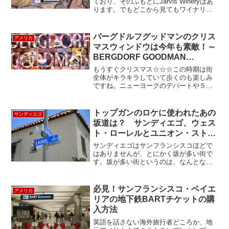
ており、そのふもとにJarvis Wineryはあ
ります。でもどこから見てもワイナリー
の建物は無く、あるのは閉まったゲート
とインターコムのみ。それもそのはず
で、4200平米のワイナリーが全て洞窟の
バーグドルフグッドマンのクリス
アメリカ
中にある...
マスウィンドウは今年も素敵！～
BERGDORF GOODMAN
Holiday Windows 2018 ～
もうすぐクリスマス☆☆☆この時期は街
全体がキラキラしていて歩くのも楽しみ
ですね。ニューヨークのデパートや５番
街のお店では毎年アーティスティックな
クリスマスウィンドウが見られます。そ
の中でも、毎年何かと話題のニューヨー
トップガンのロケに使われたあの
サンディエゴ
クを代表する高級老舗百貨...
坂道は？ サンディエゴ、ウェス
ト・ローレルとユニオン・ストリ
ートに行くとわかりますよ。
サンディエゴはサンフランシスコほどで
はありませんが、とにかく坂が多い街で
す。坂が多い街というのは、なんとなく
家の並び方も変化に富んでいて情緒があ
りますね。トム・クルーズ主演のトップ
ガンで、マーべリックがバイクで逃げて
必見！サンフランシスコ・ベイエ
アメリカ
チャーリーがポルシェで追...
リアの地下鉄BARTチケットの購
入方法
英語を話さない海外旅行者どころか、地