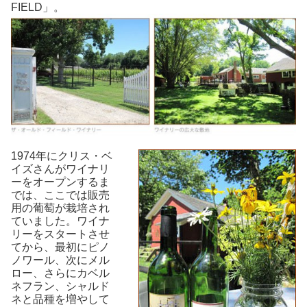
FIELD」。
1974年にクリス・ベ
イズさんがワイナリ
ーをオープンするま
では、ここでは販売
用の葡萄が栽培され
ていました。ワイナ
リーをスタートさせ
てから、最初にピノ
ノワール、次にメル
ロー、さらにカベル
ネフラン、シャルド
ネと品種を増やして