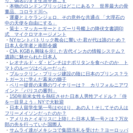
り、偽名のまま生涯を過ごす
・
本物のロンドンブリッジはどこにある？ 世界最大の骨
董品、コロラド川へ
・
運慶とミケランジェロ、その意外な共通点 「大理石の
中の天使を自由にする」
・
策士・マッカーサーとミズーリ号艦上の降伏文書調印
式 マイクロマネージメント
・
NYセントパトリック教会に響いた君が代は誰のため？
日本人化学者と南部令嬢
・
CIA, KGBも興味を示した古代インカの情報システム？
遺跡に魅せられた日本人
・
レオナルド・ダ・ビンチはナポリタンを食べたのか ト
マトのルーツはペルーだった
・
ブルックリン・ブリッジ建設の陰に日本のプリンス？ラ
トガースに学んだ幕末の獅子
・
ペリー提督の末裔のワイナリーは？ カリフォルニアワ
インと「パリスの審判」
・
150年前米女性を熱狂させた日本人男性アイドル？「侍
を一目見よう」NYで大歓迎
・
日本人留学生第一号はやはり、あの人！そしてその人は
フリーメイソンだったのか？
・
アメリカとイギリスに上陸した日本人第一号とは？万次
郎の先を行っていた国際人
・
サムライ達がメキシコで集団洗礼を受けた？ヨーロッパ