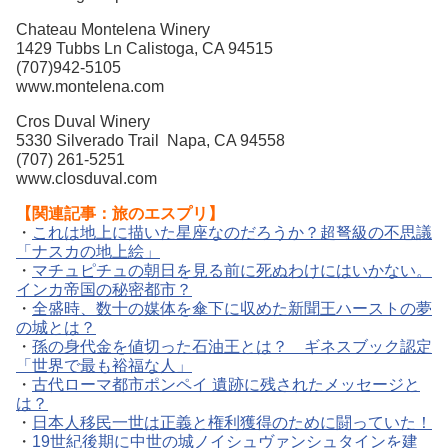
Chateau Montelena Winery
1429 Tubbs Ln Calistoga, CA 94515
(707)942-5105
www.montelena.com
Cros Duval Winery
5330 Silverado Trail Napa, CA 94558
(707) 261-5251
www.closduval.com
【関連記事：旅のエスプリ】
・
これは地上に描いた星座なのだろうか？超弩級の不思議
「ナスカの地上絵」
・
マチュピチュの朝日を見る前に死ぬわけにはいかない。
インカ帝国の秘密都市？
・
全盛時、数十の媒体を傘下に収めた新聞王ハーストの夢
の城とは？
・
孫の身代金を値切った石油王とは？ ギネスブック認定
「世界で最も裕福な人」
・
古代ローマ都市ポンペイ 遺跡に残されたメッセージと
は？
・
日本人移民一世は正義と権利獲得のために闘っていた！
・
19世紀後期に中世の城ノイシュヴァンシュタインを建