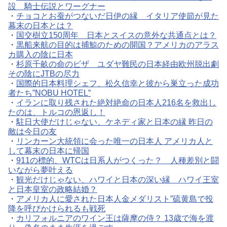
設 騎士伝説とワーグナー
・
チョコとお蚕がつないだ日伊の縁 イタリア使節が見た
幕末の日本とは？
・
国交樹立150周年 日本とスイスの意外な共通点とは？
・
黒船来航の目的は捕鯨のための開国？アメリカのアラス
カ購入の陰に日本
・
杉原千畝の命のビザ ユダヤ難民の日本経由欧州脱出劇
その陰にJTBの尽力
・
国際的日本料理シェフ、松久信幸と彼から巣立った成功
者たち”NOBU HOTEL”
・
イランに取り残された絶対絶命の日本人216名を救出し
たのは、トルコの恩返し！
・
駐日大使だけじゃない、ケネディ家と日本の縁 昨日の
敵は今日の友
・
リンカーン大統領に会った唯一の日本人 アメリカ人と
して幕末の日本に帰国
・
911の標的、WTCは日系人がつくった？ 人種差別と闘
いながら夢叶える
・
観光だけじゃない、ハワイと日本の深い縁 ハワイ王室
と日本皇室の政略結婚？
・
アメリカ人に愛された日本人金メダリスト”硫黄島で投
降を呼びかけられるも戦死
・
カリフォルニアのワイン王は薩摩の侍？ 13歳で海を渡