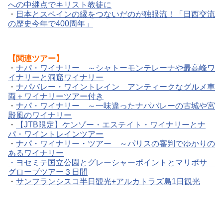
への中継点でキリスト教徒に
・
日本とスペインの縁をつないだのが独眼流！「日西交流
の歴史今年で400周年」
【関連ツアー】
・
ナパ・ワイナリー ～シャトーモンテレーナや最高峰ワ
イナリーと洞窟ワイナリー
・
ナパバレー・ワイントレイン アンティークなグルメ車
両＋ワイナリーツアー付き
・
ナパ・ワイナリー ～一味違ったナパバレーの古城や宮
殿風のワイナリー
・
【JTB限定】ケンゾー・エステイト・ワイナリーとナ
パ・ワイントレインツアー
・
ナパ・ワイナリー・ツアー ～パリスの審判でゆかりの
あるワイナリー
・ヨセミテ国立公園とグレーシャーポイントとマリポサ
グローブツアー３日間
・
サンフランシスコ半日観光+アルカトラズ島1日観光