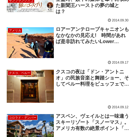
サンフランシスコ
た新聞王ハーストの夢の城と
は？
2014.09.30
ロアーアンテロープキャニオンも
アメリカ
なかなかの見応え! 時間があれ
ば是非訪れてみたいLower
Antelope Canyon
2014.09.17
クスコの夜は「ドン・アントニ
クスコ、ペルー
オ」の民族音楽と舞踏ショー、そ
してペルー料理をビュッフェで楽
しむ！
2014.09.12
アスペン、ヴェイルとは一味違う
コロラド・デンバー
スキーリゾート「スノーマス」。
アメリカ有数の絶景ポイント「マ
ルーンベルズ」も見逃せない！