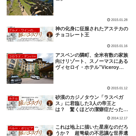
2015.01.28
神の化身に征服されたアステカの
グルメ・ワインのエスプリ
チョコレート王
2015.01.16
アスペンの隣町、全米有数の家族
コロラド・デンバー
向けリゾート、スノーマスにある
ヴィセロイ・ホテル”Viceroy
Snowmass”
2015.01.12
砂漠のカジノタウン「ラスベガ
ホテル
ス」に君臨した3人の帝王と
は？ 驚くほどの潔癖症だった大
富豪”ハワード・ヒューズ”
2014.12.17
これは地上に描いた星座なのだろ
ペルー・ボリビア
うか？ 超弩級の不思議な世界遺