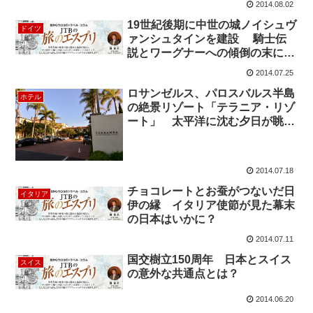
2014.08.02
19世紀後期に中世の城ノイシュヴ
ドイツ
ァンシュタインを建設 騎士伝
説とワーグナーへの傾倒の末に…
2014.07.25
ロサンゼルス、パロスバルス半島
ホテル
の絶景リゾート「テラニア・リゾ
ート」 太平洋に沈む夕日が眺望
できるマルセドレストランもお薦
め！
2014.07.18
チョコレートとお蚕がつないだ日
イタリア
伊の縁 イタリア使節が見た幕末
の日本はいかに？
2014.07.11
国交樹立150周年 日本とスイス
スイス
の意外な共通点とは？
2014.06.20