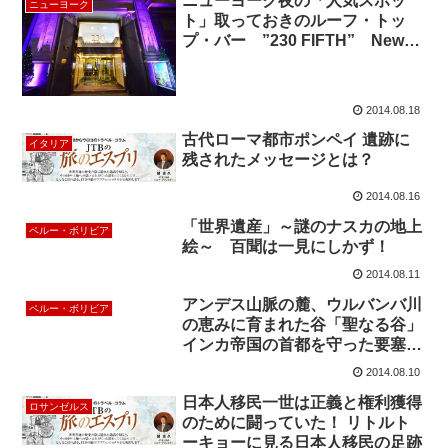
ニューヨーク夜の「人気スポッ
ニューヨーク
ト」取っておきのルーフ・トッ
プ・バー ”230 FIFTH” New
York Top Ranking Roof Top Bar
2014.08.18
古代ローマ都市ポンペイ 遺跡に
イタリア
残されたメッセージとは？
2014.08.16
「世界遺産」～謎のナスカの地上
ペルー・ボリビア
絵～ 百聞は一見にしかず！
2014.08.11
アンデス山脈の麓、ウルバンバ川
ペルー・ボリビア
の恵みに育まれた谷「聖なる谷」
インカ帝国の首都を守った要塞で
もあった「オリャンタイタンボ」
2014.08.10
日本人移民一世は正義と権利獲得
ロサンゼルス
のために闘っていた！ リトルト
ーキョーに見る日本人移民の足跡