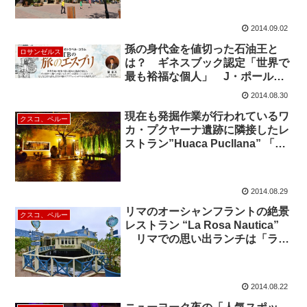
2014.09.02
孫の身代金を値切った石油王と
ロサンゼルス
は？ ギネスブック認定「世界で
最も裕福な個人」 J・ポール・
ゲッティ
2014.08.30
現在も発掘作業が行われているワ
クスコ、ペルー
カ・プクヤーナ遺跡に隣接したレ
ストラン”Huaca Pucllana” 「レ
ストラン・ワカ・プクヤーナ」
2014.08.29
リマのオーシャンフラントの絶景
クスコ、ペルー
レストラン “La Rosa Nautica”
リマでの思い出ランチは「ラ・
ロサ・ナウティカ」で！
2014.08.22