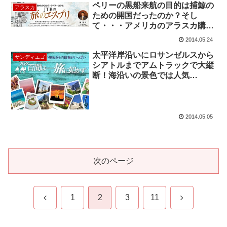
ペリーの黒船来航の目的は捕鯨の
アラスカ
ための開国だったのか？そし
て・・・アメリカのアラスカ購入
の陰に実は日本の存在があっ
2014.05.24
た！？
太平洋岸沿いにロサンゼルスから
サンディエゴ
シアトルまでアムトラックで大縦
断！海沿いの景色では人気
No.1「アムトラック・コースト・
スターライト号」の2日間の
旅 ‘‘Coast Starlight‘‘
2014.05.05
次のページ
前
次
1
2
3
11
へ
へ