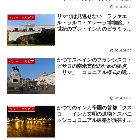
2014.08.08
リマでは見逃せない「ラファエ
ペルー・ボリビア
ル・ラルコ・エレーラ博物館」7
世紀のプレ・インカのピラミッド
の上に立てられた博物館
2014.08.04
かつてスペインのフランシスコ・
ペルー・ボリビア
ピサロの南米支配のための拠点
「リマ」 コロニアル様式の建物
が美しい世界遺産の街 リマ旧市
街を訪ねて
2014.08.02
かつてのインカ帝国の首都「クス
ペルー・ボリビア
コ」 インカ文明の遺物とスパニ
ッシュコロニアル建築が混在する
世界遺産都市