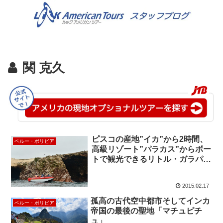
関 克久
ピスコの産地”イカ”から2時間、
ペルー・ボリビア
高級リゾート”パラカス”からボー
トで観光できるリトル・ガラパゴ
ス「バジェスタ島」
2015.02.17
孤高の古代空中都市そしてインカ
ペルー・ボリビア
帝国の最後の聖地「マチュピチ
ュ」