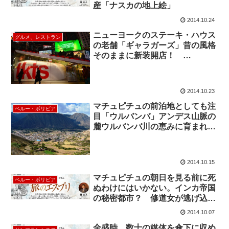
産「ナスカの地上絵」
2014.10.24
ニューヨークのステーキ・ハウス
グルメ、レストラン
の老舗「ギャラガーズ」昔の風格
そのままに新装開店！
Gallagher’s Steak House
2014.10.23
マチュピチュの前泊地としても注
ペルー・ボリビア
目「ウルバンバ」アンデス山脈の
麓ウルバンバ川の恵みに育まれた
渓谷「聖なる谷」
2014.10.15
マチュピチュの朝日を見る前に死
ペルー・ボリビア
ぬわけにはいかない。インカ帝国
の秘密都市？ 修道女が逃げ込ん
だ場所？
2014.10.07
全盛時、数十の媒体を傘下に収め