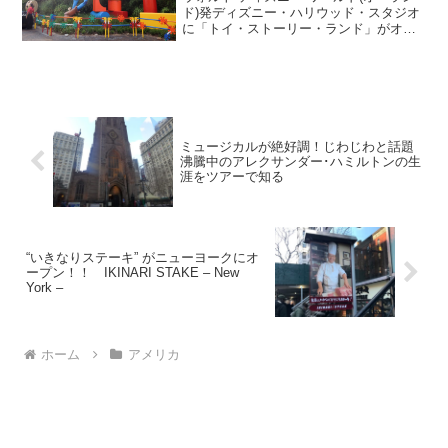
ド)発ディズニー・ハリウッド・スタジオ
に「トイ・ストーリー・ランド」がオー
プンしました！ハリウッド・スタジオの
入口からいちばん奥にあるピクサー・プ
レイスの手前にできた小径を行くとト
イ・ストーリー・ラン...
ミュージカルが絶好調！じわじわと話題
沸騰中のアレクサンダー･ハミルトンの生
涯をツアーで知る
“いきなりステーキ” がニューヨークにオ
ープン！！ IKINARI STAKE – New
York –
ホーム
アメリカ