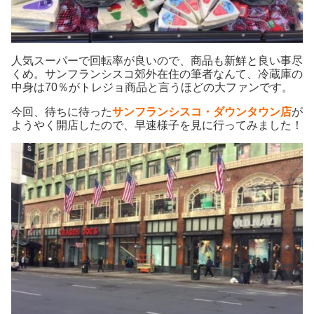
人気スーパーで回転率が良いので、商品も新鮮と良い事尽
くめ。サンフランシスコ郊外在住の筆者なんて、冷蔵庫の
中身は70％がトレジョ商品と言うほどの大ファンです。
今回、待ちに待った
サンフランシスコ・ダウンタウン店
が
ようやく開店したので、早速様子を見に行ってみました！