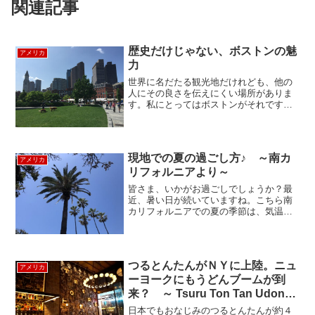
関連記事
歴史だけじゃない、ボストンの魅
アメリカ
力
世界に名だたる観光地だけれども、他の
人にその良さを伝えにくい場所がありま
す。私にとってはボストンがそれです。
アメリカ合衆国の歴史に不可欠な都市
を、あえて歴史に触れず、映画とスポー
ツでボストンを紹介したいと思います。
ボストンを舞台にした映画は...
現地での夏の過ごし方♪ ～南カ
アメリカ
リフォルニアより～
皆さま、いかがお過ごしでしょうか？最
近、暑い日が続いていますね。こちら南
カリフォルニアでの夏の季節は、気温は
高いものの木陰に入ると涼しい風が心地
よい、カラッとした天気が続きます。日
本では夏になると、花火大会やお祭り、
海にプールにイベントが...
つるとんたんがＮＹに上陸。ニュ
アメリカ
ーヨークにもうどんブームが到
来？ ～ Tsuru Ton Tan Udon
Noddle Brasseria ～
日本でもおなじみのつるとんたんが約４