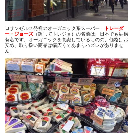
ロサンゼルス発祥のオーガニック系スーパー、
トレーダ
ー・ジョーズ
（訳してトレジョ）の名前は、日本でも結構
有名です。オーガニックを意識しているものの、価格はお
安め、取り扱い商品は幅広くてあまりハズレがありませ
ん。