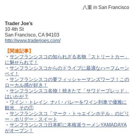
八重 in San Francisco
Trader Joe’s
10 4th St
San Francisco, CA 94103
http://www.traderjoes.com/
【関連記事】
・
サンフランシスコの知られざる名物「ストリートカー」
に魅せられて！
・
サンフランシスコからのドライブに最適なハーフムーン
ベイ！
・
サンフランシスコの要フィッシャーマンズワーフ！この
ローカル感が好き！
・
サンフランシスコ名物！焼きたて「サワドーブレッド」
はいかが？
・
ワイン・トレイン ナパ・バレーをワイン列車で優雅に
観光 その①
・
サンフランシスコ「マーク・トゥエインホテル」のビリ
ー・ホリデー・スイート
・
サンフランシスコ日本町に本格派ラーメンYAMADAYA
がオープン！