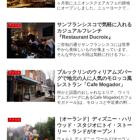
ヶ月前にユニオンスクエアカフェの跡地
にオープンしました。ニューヨークでう
どんはどのくらい知られているのかし
ら？？？デリやレストランでも見かける
ので、知っているニューヨーカーは多い
サンフランシスコで気軽に入れる
アメリカ
はず。日本食ブームに乗って...
カジュアルフレンチ
『Restaurant Ducroix』
ご存知の通りサンフランシスコには世界
中から美味しいものが集まっています。
そんな中から今回は気軽に行けるフレン
チレストランを紹介します。Restaurant
Ducroix こちらは金融街とチャイナタウ
ンの間の路地を入ったところにあり、派
ブルックリンのウィリアムズバー
アメリカ
手な...
グで地元の人に人気のモロッコ風
レストラン「Cafe Mogador」
何かと話題のおしゃれなエリア、ウィリ
アムズバーグにあるCafe Mogador(カフェ
モガドール)は、モロッコと中近東の料理
が楽しめる人気のレストラン。地下鉄L線
Bedford Ave駅より徒歩５分ほどのところ
にあります。以前ご紹介した、...
［オーランド］ディズニー・ハリ
アメリカ
ウッド・スタジオにトイ・ストー
リー・ランドがオープン！
ウォルト ディズニー ワールド(オーラン