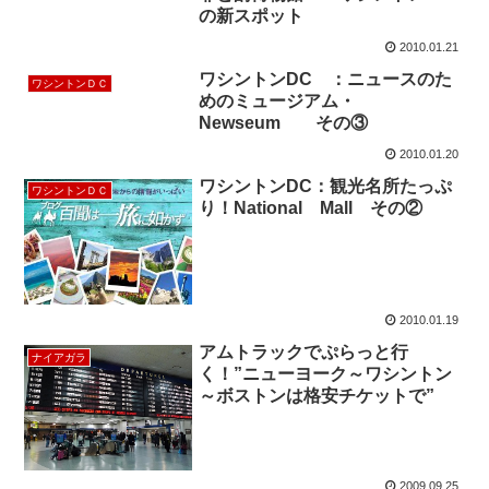
の新スポット
2010.01.21
ワシントンDC ：ニュースのた
ワシントンＤＣ
めのミュージアム・
Newseum その③
2010.01.20
ワシントンDC：観光名所たっぷ
ワシントンＤＣ
り！National Mall その②
2010.01.19
アムトラックでぷらっと行
ナイアガラ
く！”ニューヨーク～ワシントン
～ボストンは格安チケットで”
2009.09.25