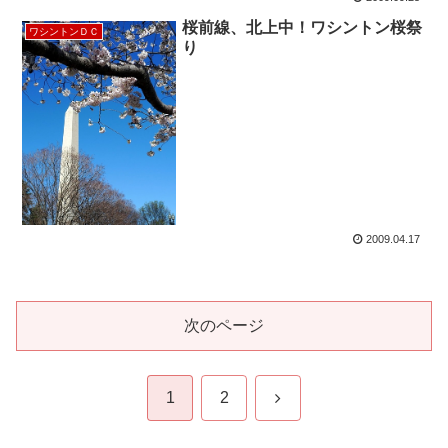
桜前線、北上中！ワシントン桜祭
ワシントンＤＣ
り
2009.04.17
次のページ
次
1
2
へ