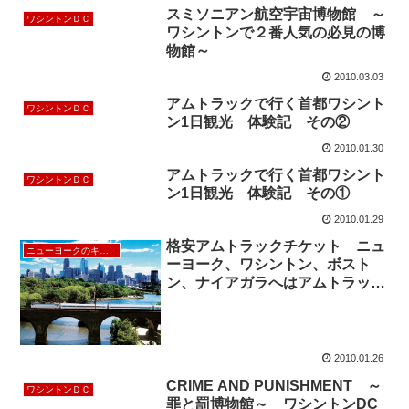
スミソニアン航空宇宙博物館 ～
ワシントンＤＣ
ワシントンで２番人気の必見の博
物館～
2010.03.03
アムトラックで行く首都ワシント
ワシントンＤＣ
ン1日観光 体験記 その②
2010.01.30
アムトラックで行く首都ワシント
ワシントンＤＣ
ン1日観光 体験記 その①
2010.01.29
格安アムトラックチケット ニュ
ニューヨークのキャンペーン
ーヨーク、ワシントン、ボスト
ン、ナイアガラへはアムトラック
の割引チケットで！
2010.01.26
CRIME AND PUNISHMENT ～
ワシントンＤＣ
罪と罰博物館～ ワシントンDC