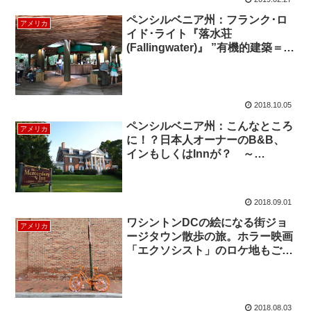
ペンシルベニア州：フランク･ロ
アメリカ
イド･ライト『落水荘
(Fallingwater)』 ”有機的建築＝自
然と建築との融合”の集大成
2018.10.05
ペンシルベニア州：こんなところ
アメリカ
に！？日本人オーナーのB&B、
インもしくはInnが？ ～
Mercersburg Inn～
2018.09.01
ワシントンDCの絵になる街ジョ
アメリカ
ージタウン散歩の旅。ホラー映画
「エクソシスト」のロケ地もご紹
介！
2018.08.03