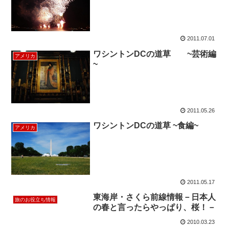
2011.07.01
ワシントンDCの道草 ~芸術編
アメリカ
~
2011.05.26
ワシントンDCの道草 ~食編~
アメリカ
2011.05.17
東海岸・さくら前線情報－日本人
旅のお役立ち情報
の春と言ったらやっぱり、桜！－
2010.03.23