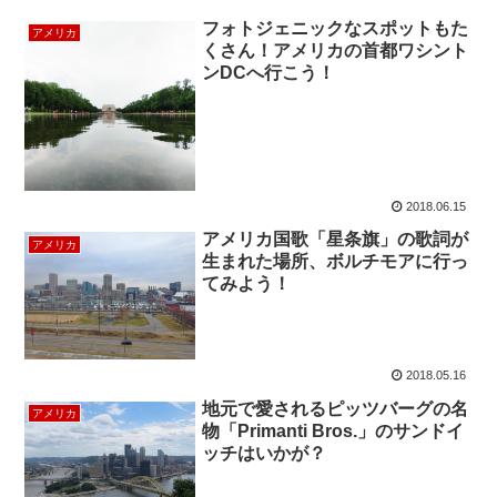
フォトジェニックなスポットもた
アメリカ
くさん！アメリカの首都ワシント
ンDCへ行こう！
2018.06.15
アメリカ国歌「星条旗」の歌詞が
アメリカ
生まれた場所、ボルチモアに行っ
てみよう！
2018.05.16
地元で愛されるピッツバーグの名
アメリカ
物「Primanti Bros.」のサンドイ
ッチはいかが？