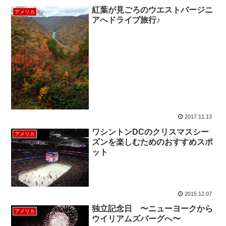
紅葉が見ごろのウエストバージニ
アメリカ
アへドライブ旅行♪
2017.11.13
ワシントンDCのクリスマスシー
アメリカ
ズンを楽しむためのおすすめスポ
ット
2015.12.07
独立記念日 〜ニューヨークから
アメリカ
ウイリアムズバーグへ〜